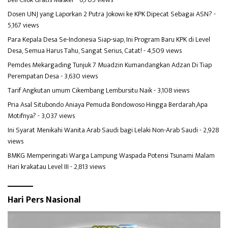
Dosen UNJ yang Laporkan 2 Putra Jokowi ke KPK Dipecat Sebagai ASN?
-
5,167 views
Para Kepala Desa Se-Indonesia Siap-siap, Ini Program Baru KPK di Level
Desa, Semua Harus Tahu, Sangat Serius, Catat!
- 4,509 views
Pemdes Mekargading Tunjuk 7 Muadzin Kumandangkan Adzan Di Tiap
Perempatan Desa
- 3,630 views
Tarif Angkutan umum Cikembang Lembursitu Naik
- 3,108 views
Pria Asal Situbondo Aniaya Pemuda Bondowoso Hingga Berdarah,Apa
Motifnya?
- 3,037 views
Ini Syarat Menikahi Wanita Arab Saudi bagi Lelaki Non-Arab Saudi
- 2,928
views
BMKG Memperingati Warga Lampung Waspada Potensi Tsunami Malam
Hari krakatau Level III
- 2,813 views
Hari Pers Nasional