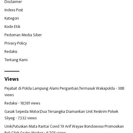
Disclaimer
Indexs Post
Kategori
Kode Etik
Pedoman Media Siber
Privacy Policy
Redaksi
Tentang Kami
Views
Pejabat di Polda Lampung Alami Pergantian,Termasuk Wakapolda
- 388
views
Redaksi
- 18,581 views
Gasak Sepeda Motor,Dua Tersangka Diamankan Unit Reskrim Polsek
Sliyeg
- 7,532 views
Unik,Putuskan Mata Rantai Covid 19 Arif Wayae Bondowoso Promosikan
Beli Cilok Gratis Masker
- 6,705 views