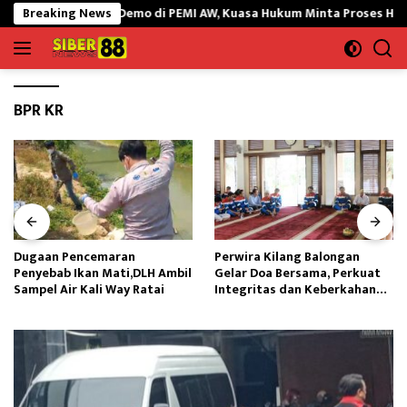
Langsung
rlap Aksi Demo di PEMI AW, Kuasa Hukum Minta Proses Hukum Profes
Breaking News
ke
konten
BPR KR
Dugaan Pencemaran
Perwira Kilang Balongan
Penyebab Ikan Mati,DLH Ambil
Gelar Doa Bersama, Perkuat
Sampel Air Kali Way Ratai
Integritas dan Keberkahan
Operasi