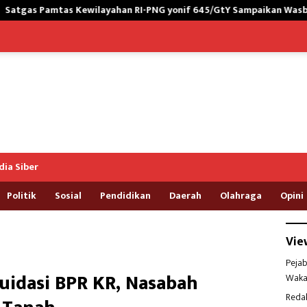
ahan RI-PNG yonif 645/GtY Sampaikan Wasbang kepada Siswa SDN G
ia Siber
Politik
Sosial
Pendidikan
Daerah
Olahraga
Opini
Vie
Pejab
uidasi BPR KR, Nasabah
Waka
Reda