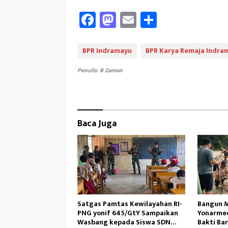
Fa
M
E
Sh
ce
as
m
ar
b
to
ail
e
BPR Indramayu
BPR Karya Remaja Indra
oo
d
Penulis: B Zaman
k
o
n
Baca Juga
Satgas Pamtas Kewilayahan RI-
Bangun M
PNG yonif 645/GtY Sampaikan
Yonarmed
Wasbang kepada Siswa SDN
Bakti Ba