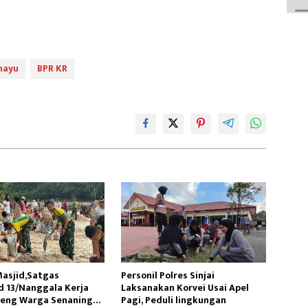
mayu
BPR KR
asjid,Satgas
Personil Polres Sinjai
 13/Nanggala Kerja
Laksanakan Korvei Usai Apel
reng Warga Senaning
Pagi, Peduli lingkungan