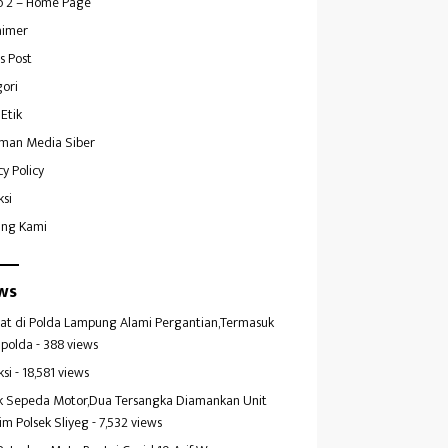
 2 – Home Page
aimer
s Post
ori
Etik
man Media Siber
cy Policy
ksi
ang Kami
ws
at di Polda Lampung Alami Pergantian,Termasuk
polda
- 388 views
ksi
- 18,581 views
k Sepeda Motor,Dua Tersangka Diamankan Unit
im Polsek Sliyeg
- 7,532 views