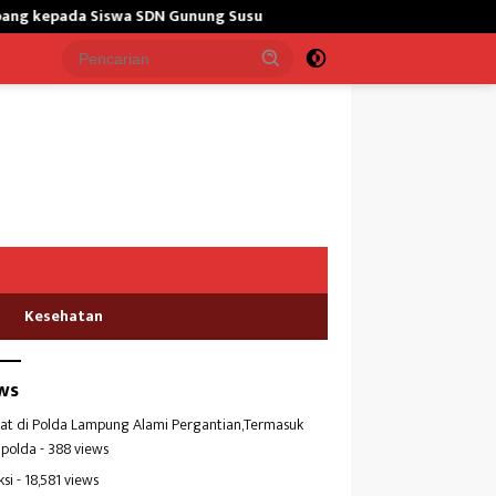
unung Susu
Bangun Masjid,Satgas Yonarmed 13/Nanggala Ke
Kesehatan
ws
at di Polda Lampung Alami Pergantian,Termasuk
polda
- 388 views
ksi
- 18,581 views