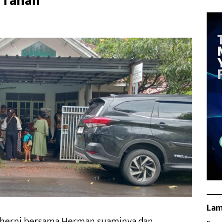
t Tanah
La
herni bersama Herman,suaminya dan