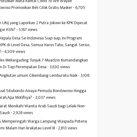
Putuskan Mata Rantai Covid 19 Arif Wayae
woso Promosikan Beli Cilok Gratis Masker
- 6,705
s
 UNJ yang Laporkan 2 Putra Jokowi ke KPK Dipecat
gai ASN?
- 5,167 views
Kepala Desa Se-Indonesia Siap-siap, Ini Program
KPK di Level Desa, Semua Harus Tahu, Sangat Serius,
!
- 4,509 views
es Mekargading Tunjuk 7 Muadzin Kumandangkan
n Di Tiap Perempatan Desa
- 3,630 views
f Angkutan umum Cikembang Lembursitu Naik
- 3,108
s
 Asal Situbondo Aniaya Pemuda Bondowoso Hingga
arah,Apa Motifnya?
- 3,037 views
yarat Menikahi Wanita Arab Saudi bagi Lelaki Non-
 Saudi
- 2,928 views
 Memperingati Warga Lampung Waspada Potensi
mi Malam Hari krakatau Level III
- 2,813 views