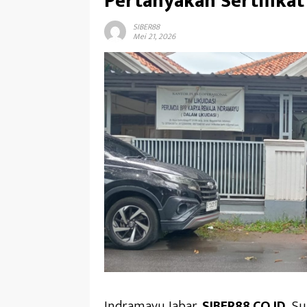
Pertanyakan Sertifika
SIBER88
Mei 21, 2026
Indramayu Jabar,
SIBER88.CO.ID_
Su