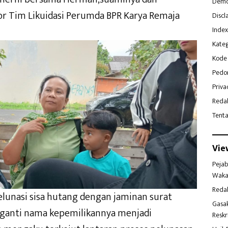
Demo
or Tim Likuidasi Perumda BPR Karya Remaja
Discl
Index
Kateg
Kode 
Pedo
Priva
Reda
Tent
Vie
Pejab
Waka
Reda
lunasi sisa hutang dengan jaminan surat
Gasa
diganti nama kepemilikannya menjadi
Reskr