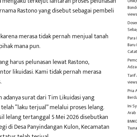
 mengaku terkejut lantaran proses pelunasan
Unik,
Bondo
ernama Rastono yang disebut sebagai pembeli
view
Dosen
Seba
karena merasa tidak pernah menjual tanah
Para 
 pihak mana pun.
Baru 
Catat
Pemd
mang harus pelunasan lewat Rastono,
Adza
ntor likuidasi. Kami tidak pernah merasa
Tari
.
view
Pria
 adanya surat dari Tim Likuidasi yang
Berd
lah “laku terjual” melalui proses lelang.
Ini S
Arab
il lelang tertanggal 5 Mei 2026 disebutkan
BMKG
egi di Desa Panyindangan Kulon, Kecamatan
Tsuna
tatus telah terjual.