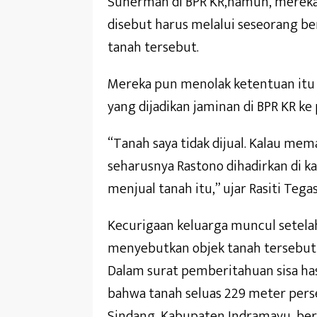
Suherman di BPR KR,namun, mereka
disebut harus melalui seseorang b
tanah tersebut.
Mereka pun menolak ketentuan itu 
yang dijadikan jaminan di BPR KR ke
“Tanah saya tidak dijual. Kalau me
seharusnya Rastono dihadirkan di ka
menjual tanah itu,” ujar Rasiti Tegas
Kecurigaan keluarga muncul setelah
menyebutkan objek tanah tersebut te
Dalam surat pemberitahuan sisa has
bahwa tanah seluas 229 meter pers
Sindang, Kabupaten Indramayu, bers