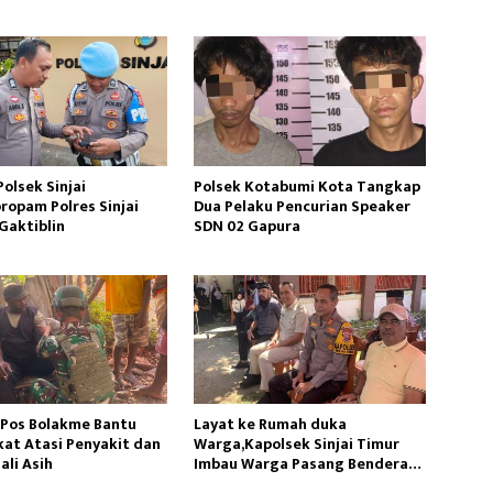
sir Sungai
olsek Sinjai
Polsek Kotabumi Kota Tangkap
ropam Polres Sinjai
Dua Pelaku Pencurian Speaker
Gaktiblin
SDN 02 Gapura
 Pos Bolakme Bantu
Layat ke Rumah duka
at Atasi Penyakit dan
Warga,Kapolsek Sinjai Timur
ali Asih
Imbau Warga Pasang Bendera
Merah Putih