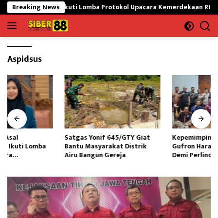
Langsung
awaran Siap Ikuti Lomba Protokol Upacara Kemerdekaan RI Tingkat N
Breaking News
ke
konten
Aspidsus
Satgas Yonif 645/GTY Giat
Kepemimpinan LPAI Ganti,M
Bantu Masyarakat Distrik
Gufron Harap Kolaborasi Kuat
Airu Bangun Gereja ‎
Demi Perlindungan Anak