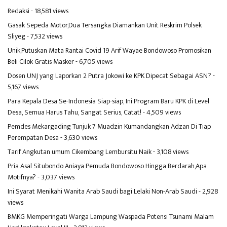
Redaksi
- 18,581 views
Gasak Sepeda Motor,Dua Tersangka Diamankan Unit Reskrim Polsek
Sliyeg
- 7,532 views
Unik,Putuskan Mata Rantai Covid 19 Arif Wayae Bondowoso Promosikan
Beli Cilok Gratis Masker
- 6,705 views
Dosen UNJ yang Laporkan 2 Putra Jokowi ke KPK Dipecat Sebagai ASN?
-
5,167 views
Para Kepala Desa Se-Indonesia Siap-siap, Ini Program Baru KPK di Level
Desa, Semua Harus Tahu, Sangat Serius, Catat!
- 4,509 views
Pemdes Mekargading Tunjuk 7 Muadzin Kumandangkan Adzan Di Tiap
Perempatan Desa
- 3,630 views
Tarif Angkutan umum Cikembang Lembursitu Naik
- 3,108 views
Pria Asal Situbondo Aniaya Pemuda Bondowoso Hingga Berdarah,Apa
Motifnya?
- 3,037 views
Ini Syarat Menikahi Wanita Arab Saudi bagi Lelaki Non-Arab Saudi
- 2,928
views
BMKG Memperingati Warga Lampung Waspada Potensi Tsunami Malam