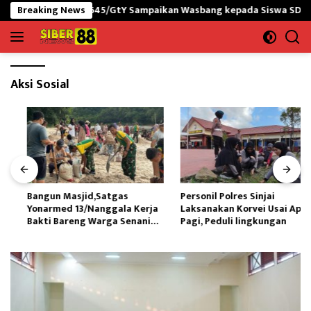
Langsung
-PNG yonif 645/GtY Sampaikan Wasbang kepada Siswa SDN Gunung 
Breaking News
ke
konten
Aksi Sosial
Bangun Masjid,Satgas
Personil Polres Sinjai
Yonarmed 13/Nanggala Kerja
Laksanakan Korvei Usai Apel
Bakti Bareng Warga Senaning
Pagi, Peduli lingkungan
Ambil Pasir Sungai