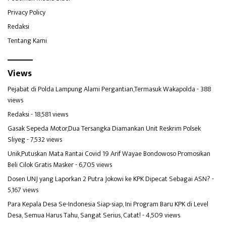
Privacy Policy
Redaksi
Tentang Kami
Views
Pejabat di Polda Lampung Alami Pergantian,Termasuk Wakapolda
- 388
views
Redaksi
- 18,581 views
Gasak Sepeda Motor,Dua Tersangka Diamankan Unit Reskrim Polsek
Sliyeg
- 7,532 views
Unik,Putuskan Mata Rantai Covid 19 Arif Wayae Bondowoso Promosikan
Beli Cilok Gratis Masker
- 6,705 views
Dosen UNJ yang Laporkan 2 Putra Jokowi ke KPK Dipecat Sebagai ASN?
-
5,167 views
Para Kepala Desa Se-Indonesia Siap-siap, Ini Program Baru KPK di Level
Desa, Semua Harus Tahu, Sangat Serius, Catat!
- 4,509 views