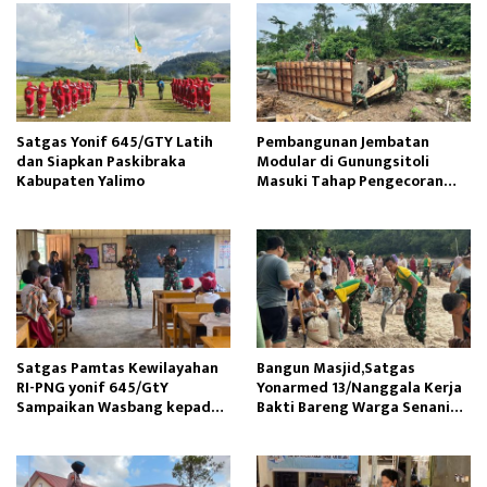
Satgas Yonif 645/GTY Latih
Pembangunan Jembatan
dan Siapkan Paskibraka
Modular di Gunungsitoli
Kabupaten Yalimo
Masuki Tahap Pengecoran
Abutmen
Satgas Pamtas Kewilayahan
Bangun Masjid,Satgas
RI-PNG yonif 645/GtY
Yonarmed 13/Nanggala Kerja
Sampaikan Wasbang kepada
Bakti Bareng Warga Senaning
Siswa SDN Gunung Susu
Ambil Pasir Sungai