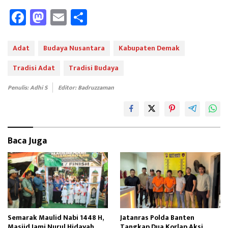
Fa
M
E
Sh
ce
as
m
ar
b
to
ail
e
Adat
Budaya Nusantara
Kabupaten Demak
oo
d
Tradisi Adat
Tradisi Budaya
k
o
Penulis: Adhi S
Editor: Badruzzaman
n
Baca Juga
Semarak Maulid Nabi 1448 H,
Jatanras Polda Banten
Masjid Jami Nurul Hidayah
Tangkap Dua Korlap Aksi