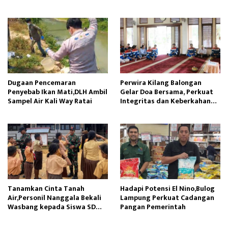
Santai Bersama Warga dan
Hukum Minta Proses Hukum
Insan Pendidikan
Profesional
Dugaan Pencemaran
Perwira Kilang Balongan
Penyebab Ikan Mati,DLH Ambil
Gelar Doa Bersama, Perkuat
Sampel Air Kali Way Ratai
Integritas dan Keberkahan
Operasi
Tanamkan Cinta Tanah
Hadapi Potensi El Nino,Bulog
Air,Personil Nanggala Bekali
Lampung Perkuat Cadangan
Wasbang kepada Siswa SD
Pangan Pemerintah
Tunas Sejahtera