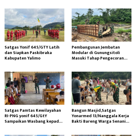
Tunas Sejahtera
Satgas Yonif 645/GTY Latih
Pembangunan Jembatan
dan Siapkan Paskibraka
Modular di Gunungsitoli
Kabupaten Yalimo
Masuki Tahap Pengecoran
Abutmen
Satgas Pamtas Kewilayahan
Bangun Masjid,Satgas
RI-PNG yonif 645/GtY
Yonarmed 13/Nanggala Kerja
Sampaikan Wasbang kepada
Bakti Bareng Warga Senaning
Siswa SDN Gunung Susu
Ambil Pasir Sungai