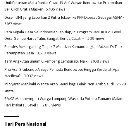
Unik,Putuskan Mata Rantai Covid 19 Arif Wayae Bondowoso Promosikan
Beli Cilok Gratis Masker
- 6,705 views
Dosen UNJ yang Laporkan 2 Putra Jokowi ke KPK Dipecat Sebagai ASN?
-
5,167 views
Para Kepala Desa Se-Indonesia Siap-siap, Ini Program Baru KPK di Level
Desa, Semua Harus Tahu, Sangat Serius, Catat!
- 4,509 views
Pemdes Mekargading Tunjuk 7 Muadzin Kumandangkan Adzan Di Tiap
Perempatan Desa
- 3,630 views
Tarif Angkutan umum Cikembang Lembursitu Naik
- 3,108 views
Pria Asal Situbondo Aniaya Pemuda Bondowoso Hingga Berdarah,Apa
Motifnya?
- 3,037 views
Ini Syarat Menikahi Wanita Arab Saudi bagi Lelaki Non-Arab Saudi
- 2,928
views
BMKG Memperingati Warga Lampung Waspada Potensi Tsunami Malam
Hari krakatau Level III
- 2,813 views
Hari Pers Nasional