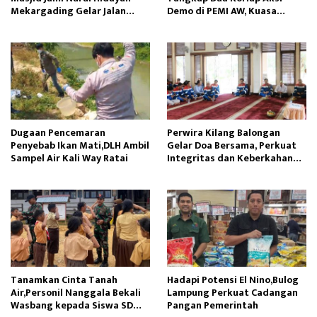
Mekargading Gelar Jalan
Demo di PEMI AW, Kuasa
Santai Bersama Warga dan
Hukum Minta Proses Hukum
Insan Pendidikan
Profesional
Dugaan Pencemaran
Perwira Kilang Balongan
Penyebab Ikan Mati,DLH Ambil
Gelar Doa Bersama, Perkuat
Sampel Air Kali Way Ratai
Integritas dan Keberkahan
Operasi
Tanamkan Cinta Tanah
Hadapi Potensi El Nino,Bulog
Air,Personil Nanggala Bekali
Lampung Perkuat Cadangan
Wasbang kepada Siswa SD
Pangan Pemerintah