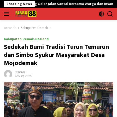
Langsung
 Gelar Jalan Santai Bersama Warga dan Insan Pendidikan
Breaking News
Ja
ke
konten
Beranda
Kabupaten Demak
Kabupaten Demak
,
Nasional
Sedekah Bumi Tradisi Turun Temurun
dan Simbo Syukur Masyarakat Desa
Mojodemak
SIBER88
Mei 10, 2026