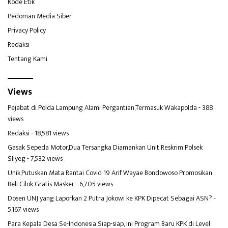
Kode Etik
Pedoman Media Siber
Privacy Policy
Redaksi
Tentang Kami
Views
Pejabat di Polda Lampung Alami Pergantian,Termasuk Wakapolda
- 388
views
Redaksi
- 18,581 views
Gasak Sepeda Motor,Dua Tersangka Diamankan Unit Reskrim Polsek
Sliyeg
- 7,532 views
Unik,Putuskan Mata Rantai Covid 19 Arif Wayae Bondowoso Promosikan
Beli Cilok Gratis Masker
- 6,705 views
Dosen UNJ yang Laporkan 2 Putra Jokowi ke KPK Dipecat Sebagai ASN?
-
5,167 views
Para Kepala Desa Se-Indonesia Siap-siap, Ini Program Baru KPK di Level