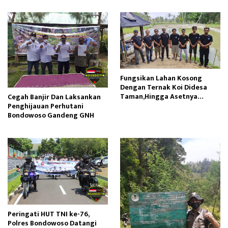
Fungsikan Lahan Kosong
Dengan Ternak Koi Didesa
Taman,Hingga Asetnya
Cegah Banjir Dan Laksankan
Jutaan Rupiah
Penghijauan Perhutani
Bondowoso Gandeng GNH
Peringati HUT TNI ke-76,
Polres Bondowoso Datangi