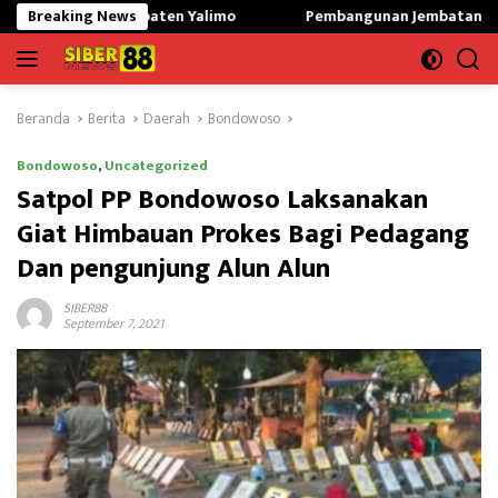
Langsung
abupaten Yalimo
Breaking News
Pembangunan Jembatan Modular di Gunung
ke
konten
Beranda
Berita
Daerah
Bondowoso
Bondowoso
,
Uncategorized
Satpol PP Bondowoso Laksanakan
Giat Himbauan Prokes Bagi Pedagang
Dan pengunjung Alun Alun
SIBER88
September 7, 2021