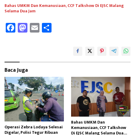
Bahas UMKM Dan Kemanusiaan, CCF Talkshow Di EJSC Malang
Selama Dua Jam
Fa
M
E
Sh
ce
as
m
ar
b
to
ail
e
oo
d
k
o
Baca Juga
n
Bahas UMKM Dan
Operasi Zebra Lodaya Selesai
Kemanusiaan, CCF Talkshow
Digelar, Polisi Tegur Ribuan
Di EJSC Malang Selama Dua