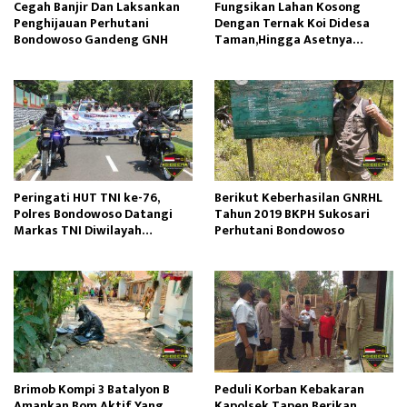
Cegah Banjir Dan Laksankan
Fungsikan Lahan Kosong
Penghijauan Perhutani
Dengan Ternak Koi Didesa
Bondowoso Gandeng GNH
Taman,Hingga Asetnya
Jutaan Rupiah
Peringati HUT TNI ke-76,
Berikut Keberhasilan GNRHL
Polres Bondowoso Datangi
Tahun 2019 BKPH Sukosari
Markas TNI Diwilayah
Perhutani Bondowoso
Setempat
Brimob Kompi 3 Batalyon B
Peduli Korban Kebakaran
Amankan Bom Aktif Yang
Kapolsek Tapen Berikan