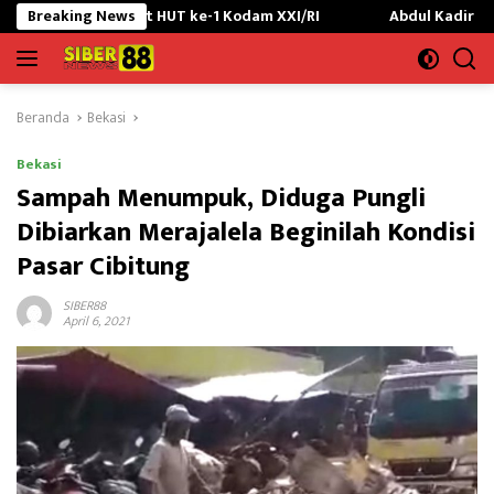
Langsung
t HUT ke-1 Kodam XXI/RI
Breaking News
Abdul Kadir Ayah Ipda Awal Kadi
ke
konten
Beranda
Bekasi
Bekasi
Sampah Menumpuk, Diduga Pungli
Dibiarkan Merajalela Beginilah Kondisi
Pasar Cibitung
SIBER88
April 6, 2021