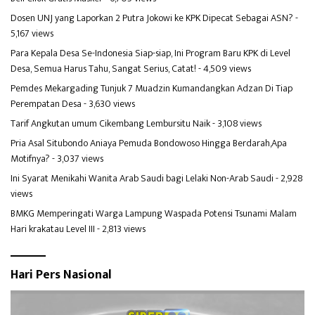
Dosen UNJ yang Laporkan 2 Putra Jokowi ke KPK Dipecat Sebagai ASN?
-
5,167 views
Para Kepala Desa Se-Indonesia Siap-siap, Ini Program Baru KPK di Level
Desa, Semua Harus Tahu, Sangat Serius, Catat!
- 4,509 views
Pemdes Mekargading Tunjuk 7 Muadzin Kumandangkan Adzan Di Tiap
Perempatan Desa
- 3,630 views
Tarif Angkutan umum Cikembang Lembursitu Naik
- 3,108 views
Pria Asal Situbondo Aniaya Pemuda Bondowoso Hingga Berdarah,Apa
Motifnya?
- 3,037 views
Ini Syarat Menikahi Wanita Arab Saudi bagi Lelaki Non-Arab Saudi
- 2,928
views
BMKG Memperingati Warga Lampung Waspada Potensi Tsunami Malam
Hari krakatau Level III
- 2,813 views
Hari Pers Nasional