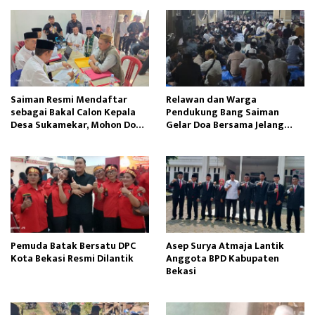
Saiman Resmi Mendaftar
Relawan dan Warga
sebagai Bakal Calon Kepala
Pendukung Bang Saiman
Desa Sukamekar, Mohon Doa
Gelar Doa Bersama Jelang
Restu dan Dukungan
Pendaftaran Bakal Calon
Masyarakat
Kepala Desa Sukamekar
Pemuda Batak Bersatu DPC
Asep Surya Atmaja Lantik
Kota Bekasi Resmi Dilantik
Anggota BPD Kabupaten
Bekasi