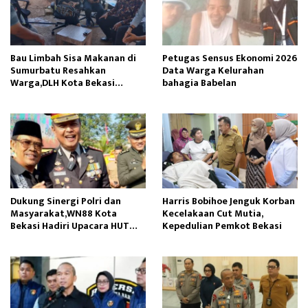
Bau Limbah Sisa Makanan di
Petugas Sensus Ekonomi 2026
Sumurbatu Resahkan
Data Warga Kelurahan
Warga,DLH Kota Bekasi
bahagia Babelan
Respon Cepat
Dukung Sinergi Polri dan
Harris Bobihoe Jenguk Korban
Masyarakat,WN88 Kota
Kecelakaan Cut Mutia,
Bekasi Hadiri Upacara HUT
Kepedulian Pemkot Bekasi
Bhayangkara ke-80