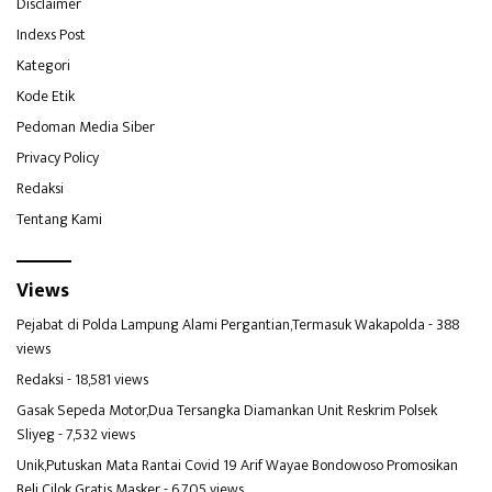
Disclaimer
Indexs Post
Kategori
Kode Etik
Pedoman Media Siber
Privacy Policy
Redaksi
Tentang Kami
Views
Pejabat di Polda Lampung Alami Pergantian,Termasuk Wakapolda
- 388
views
Redaksi
- 18,581 views
Gasak Sepeda Motor,Dua Tersangka Diamankan Unit Reskrim Polsek
Sliyeg
- 7,532 views
Unik,Putuskan Mata Rantai Covid 19 Arif Wayae Bondowoso Promosikan
Beli Cilok Gratis Masker
- 6,705 views