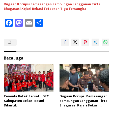
Dugaan Korupsi Pemasangan Sambungan Langganan Tirta
Bhagasasi,Kejari Bekasi Tetapkan Tiga Tersangka
Fa
M
E
Sh
ce
as
m
ar
b
to
ail
e
oo
d
k
o
Baca Juga
n
Pemuda Batak Bersatu DPC
Dugaan Korupsi Pemasangan
Kabupaten Bekasi Resmi
Sambungan Langganan Tirta
Dilantik
Bhagasasi,Kejari Bekasi
Tetapkan Tiga Tersangka