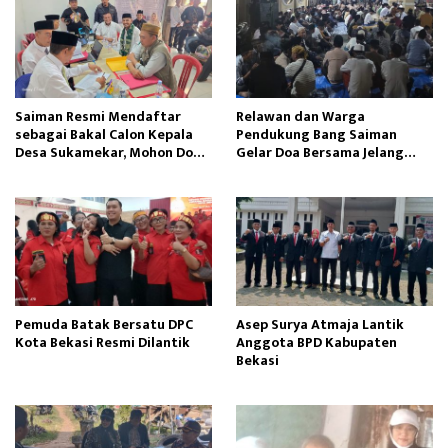
Saiman Resmi Mendaftar
Relawan dan Warga
sebagai Bakal Calon Kepala
Pendukung Bang Saiman
Desa Sukamekar, Mohon Doa
Gelar Doa Bersama Jelang
Restu dan Dukungan
Pendaftaran Bakal Calon
Masyarakat
Kepala Desa Sukamekar
Pemuda Batak Bersatu DPC
Asep Surya Atmaja Lantik
Kota Bekasi Resmi Dilantik
Anggota BPD Kabupaten
Bekasi