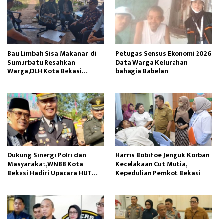
Bau Limbah Sisa Makanan di
Petugas Sensus Ekonomi 2026
Sumurbatu Resahkan
Data Warga Kelurahan
Warga,DLH Kota Bekasi
bahagia Babelan
Respon Cepat
Dukung Sinergi Polri dan
Harris Bobihoe Jenguk Korban
Masyarakat,WN88 Kota
Kecelakaan Cut Mutia,
Bekasi Hadiri Upacara HUT
Kepedulian Pemkot Bekasi
Bhayangkara ke-80