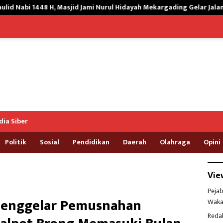
mi Nurul Hidayah Mekargading Gelar Jalan Santai Bersama Warga da
ia Siber
Politik
Sosial
Pendidikan
Daerah
Olahraga
Opini
Vie
Pejab
Menggelar Pemusnahan
Waka
Reda