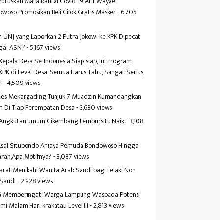
Putuskan Mata Rantai Covid 19 Arif Wayae
woso Promosikan Beli Cilok Gratis Masker
- 6,705
s
 UNJ yang Laporkan 2 Putra Jokowi ke KPK Dipecat
gai ASN?
- 5,167 views
Kepala Desa Se-Indonesia Siap-siap, Ini Program
KPK di Level Desa, Semua Harus Tahu, Sangat Serius,
!
- 4,509 views
es Mekargading Tunjuk 7 Muadzin Kumandangkan
n Di Tiap Perempatan Desa
- 3,630 views
f Angkutan umum Cikembang Lembursitu Naik
- 3,108
s
 Asal Situbondo Aniaya Pemuda Bondowoso Hingga
arah,Apa Motifnya?
- 3,037 views
yarat Menikahi Wanita Arab Saudi bagi Lelaki Non-
 Saudi
- 2,928 views
 Memperingati Warga Lampung Waspada Potensi
mi Malam Hari krakatau Level III
- 2,813 views