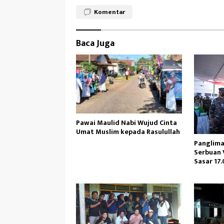
b
to
ail
e
Komentar
oo
d
k
o
Baca Juga
n
Pawai Maulid Nabi Wujud Cinta
Umat Muslim kepada Rasulullah
Panglima
Serbuan 
Sasar 17