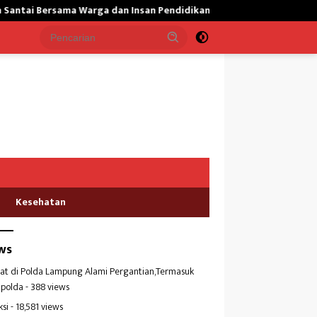
n Insan Pendidikan
Jatanras Polda Banten Tangkap Dua Korl
Kesehatan
ws
at di Polda Lampung Alami Pergantian,Termasuk
polda
- 388 views
ksi
- 18,581 views