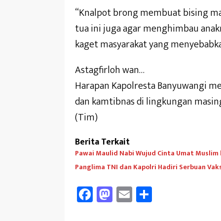
“Knalpot brong membuat bising mas
tua ini juga agar menghimbau ana
kaget masyarakat yang menyebabkan
Astagfirloh wan…
Harapan Kapolresta Banyuwangi me
dan kamtibnas di lingkungan masin
(Tim)
Berita Terkait
Pawai Maulid Nabi Wujud Cinta Umat Muslim 
Panglima TNI dan Kapolri Hadiri Serbuan Va
Fa
M
E
Sh
ce
as
m
ar