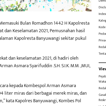
Demo
Discl
Index
Kateg
Memasuki Bulan Romadhon 1442 H Kapolresta
Kode 
at dan Keselamatan 2021, Pemusnahan hasil
Pedo
 halaman Kapolresta Banyuwangi sekitar pukul
Priva
Reda
Tent
at dan keselamatan 2021, di hadiri oleh
man Asmara Syarifuddin .S.H. S.I.K. M.M. ,MUI,
Vie
Pejab
Waka
ncara kepada Kombespol Arman Asmara
Reda
4 liter miras dari berbagai merek miras, dan
Gasa
,” kata Kapolres Banyuwangi, Kombes Pol
Reskr