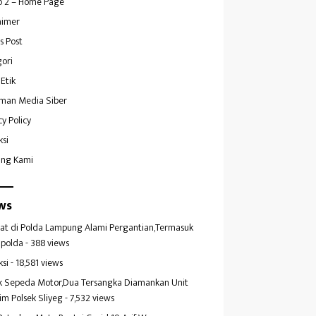
 2 – Home Page
aimer
s Post
ori
Etik
man Media Siber
cy Policy
ksi
ang Kami
ws
at di Polda Lampung Alami Pergantian,Termasuk
polda
- 388 views
ksi
- 18,581 views
k Sepeda Motor,Dua Tersangka Diamankan Unit
im Polsek Sliyeg
- 7,532 views