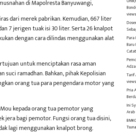
Unik,
emusnahan di Mapolresta Banyuwangi,
Bondo
view
miras dari merek pabrikan. Kemudian, 667 liter
Dosen
dan 7 jerigen tuak isi 30 liter. Serta 26 knalpot
Seba
kukan dengan cara dilindas menggunakan alat
Para 
Baru 
Catat
Pemd
ertujuan untuk menciptakan rasa aman
Adza
an suci ramadhan. Bahkan, pihak Kepolisian
Tari
view
ngkan orang tua para pengendara motor yang
Pria
Berd
Ini S
an Mou kepada orang tua pemotor yang
Arab
k jera bagi pemotor. Fungsi orang tua disini,
BMKG
idak lagi menggunakan knalpot brong.
Tsuna