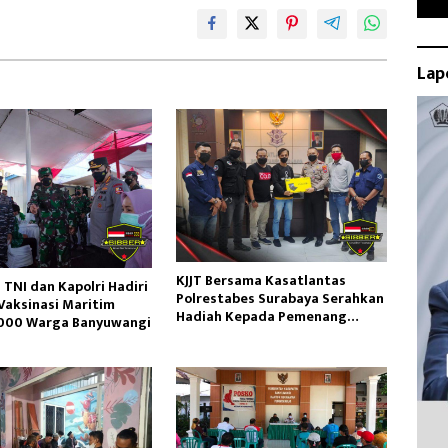
Lap
KJJT Bersama Kasatlantas
 TNI dan Kapolri Hadiri
Polrestabes Surabaya Serahkan
Vaksinasi Maritim
Hadiah Kepada Pemenang
.000 Warga Banyuwangi
Lomba Karya Tulis