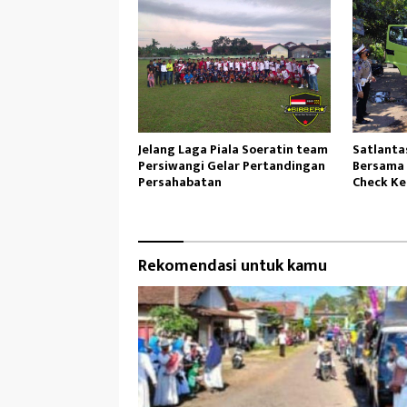
Jelang Laga Piala Soeratin team
Satlanta
Persiwangi Gelar Pertandingan
Bersama 
Persahabatan
Check K
Rekomendasi untuk kamu