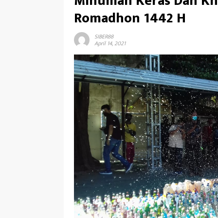
Minuman Keras Dan Kn
Romadhon 1442 H
SIBER88
April 14, 2021