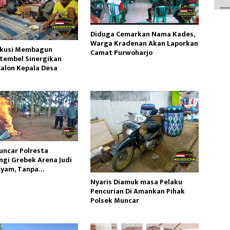
Diduga Cemarkan Nama Kades,
Warga Kradenan Akan Laporkan
skusi Membagun
Camat Purwoharjo
tembel Sinergikan
alon Kepala Desa
uncar Polresta
gi Grebek Arena Judi
yam, Tanpa
kan Adanya Pelaku Di
Nyaris Diamuk masa Pelaku
Pencurian Di Amankan Pihak
Polsek Muncar