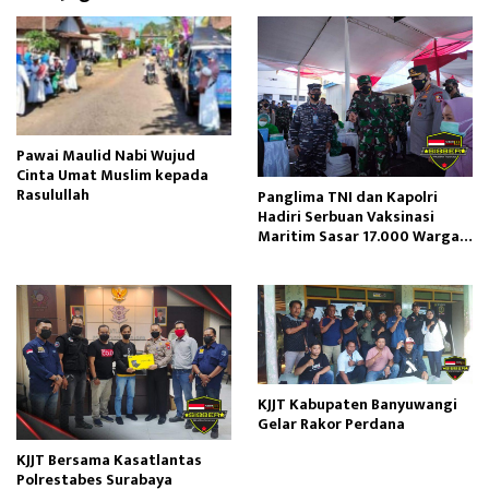
n
Pawai Maulid Nabi Wujud
Cinta Umat Muslim kepada
Rasulullah
Panglima TNI dan Kapolri
Hadiri Serbuan Vaksinasi
Maritim Sasar 17.000 Warga
Banyuwangi
KJJT Kabupaten Banyuwangi
Gelar Rakor Perdana
KJJT Bersama Kasatlantas
Polrestabes Surabaya