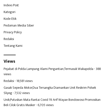
Indexs Post
Kategori
Kode Etik
Pedoman Media Siber
Privacy Policy
Redaksi
Tentang Kami
Views
Pejabat di Polda Lampung Alami Pergantian,Termasuk Wakapolda
- 388
views
Redaksi
- 18,581 views
Gasak Sepeda Motor,Dua Tersangka Diamankan Unit Reskrim Polsek
Sliyeg
- 7,532 views
Unik,Putuskan Mata Rantai Covid 19 Arif Wayae Bondowoso Promosikan
Beli Cilok Gratis Masker
- 6,705 views