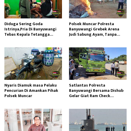
Diduga Sering Goda
Polsek Muncar Polresta
Istrinya,Pria Di Banyuwangi
Banyuwangi Grebek Arena
Tebas Kepala Tetangga
Judi Sabung Ayam, Tanpa
Sendiri
Mendapatkan Adanya Pelaku
Di TKP
Nyaris Diamuk masa Pelaku
Satlantas Polresta
Pencurian Di Amankan Pihak
Banyuwangi Bersama Dishub
Polsek Muncar
Gelar Giat Ram Check
Kendaraan