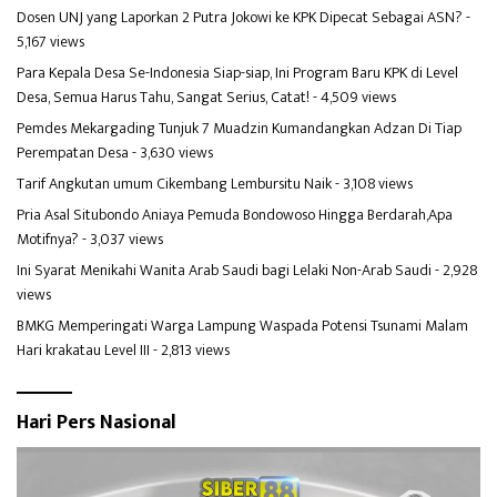
Dosen UNJ yang Laporkan 2 Putra Jokowi ke KPK Dipecat Sebagai ASN?
-
5,167 views
Para Kepala Desa Se-Indonesia Siap-siap, Ini Program Baru KPK di Level
Desa, Semua Harus Tahu, Sangat Serius, Catat!
- 4,509 views
Pemdes Mekargading Tunjuk 7 Muadzin Kumandangkan Adzan Di Tiap
Perempatan Desa
- 3,630 views
Tarif Angkutan umum Cikembang Lembursitu Naik
- 3,108 views
Pria Asal Situbondo Aniaya Pemuda Bondowoso Hingga Berdarah,Apa
Motifnya?
- 3,037 views
Ini Syarat Menikahi Wanita Arab Saudi bagi Lelaki Non-Arab Saudi
- 2,928
views
BMKG Memperingati Warga Lampung Waspada Potensi Tsunami Malam
Hari krakatau Level III
- 2,813 views
Hari Pers Nasional