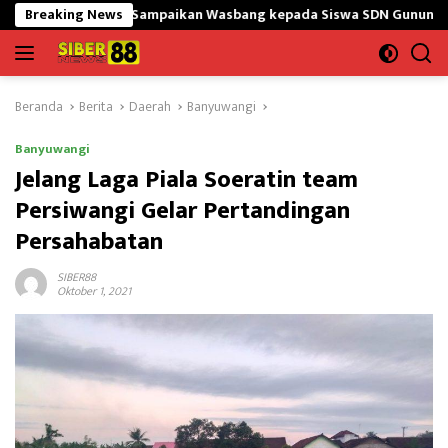
Langsung
45/GtY Sampaikan Wasbang kepada Siswa SDN Gunung Susu
Breaking News
ke
konten
Beranda
Berita
Daerah
Banyuwangi
Banyuwangi
Jelang Laga Piala Soeratin team
Persiwangi Gelar Pertandingan
Persahabatan
SIBER88
Oktober 1, 2021