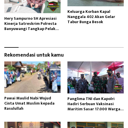
Keluarga Korban Kapal
Nanggala 402 Akan Gelar
Hery Sampurno SH Apresiasi
Tabur Bunga Besok
Kinerja Satreskrim Polresta
Banyuwangi Tangkap Pelaku
Pencabulan
Rekomendasi untuk kamu
Pawai Maulid Nabi Wujud
Panglima TNI dan Kapolri
Cinta Umat Muslim kepada
Hadiri Serbuan Vaksinasi
Rasulullah
Maritim Sasar 17.000 Warga
Banyuwangi