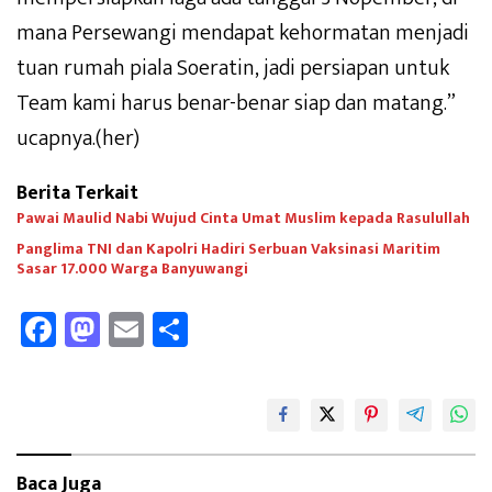
mana Persewangi mendapat kehormatan menjadi
tuan rumah piala Soeratin, jadi persiapan untuk
Team kami harus benar-benar siap dan matang.”
ucapnya.(her)
Berita Terkait
Pawai Maulid Nabi Wujud Cinta Umat Muslim kepada Rasulullah
Panglima TNI dan Kapolri Hadiri Serbuan Vaksinasi Maritim
Sasar 17.000 Warga Banyuwangi
Fa
M
E
Sh
ce
as
m
ar
b
to
ail
e
oo
d
k
o
Baca Juga