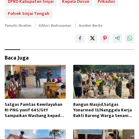
b
to
ail
e
DPRD Kabupaten Sinjai
Kepala Dusun
Pilkadus
oo
d
Polsek Sinjai Tengah
k
o
Penulis: Ibrahim
Editor: Badruzaman
Sumber Berita
n
Baca Juga
Satgas Pamtas Kewilayahan
Bangun Masjid,Satgas
RI-PNG yonif 645/GtY
Yonarmed 13/Nanggala Kerja
Sampaikan Wasbang kepada
Bakti Bareng Warga Senaning
Siswa SDN Gunung Susu
Ambil Pasir Sungai