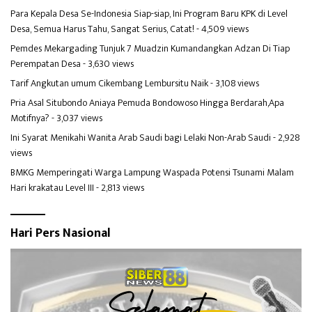
Para Kepala Desa Se-Indonesia Siap-siap, Ini Program Baru KPK di Level
Desa, Semua Harus Tahu, Sangat Serius, Catat!
- 4,509 views
Pemdes Mekargading Tunjuk 7 Muadzin Kumandangkan Adzan Di Tiap
Perempatan Desa
- 3,630 views
Tarif Angkutan umum Cikembang Lembursitu Naik
- 3,108 views
Pria Asal Situbondo Aniaya Pemuda Bondowoso Hingga Berdarah,Apa
Motifnya?
- 3,037 views
Ini Syarat Menikahi Wanita Arab Saudi bagi Lelaki Non-Arab Saudi
- 2,928
views
BMKG Memperingati Warga Lampung Waspada Potensi Tsunami Malam
Hari krakatau Level III
- 2,813 views
Hari Pers Nasional