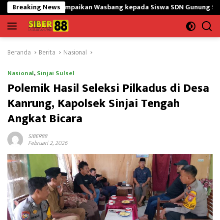
Langsung
Y Sampaikan Wasbang kepada Siswa SDN Gunung Susu
Breaking News
Bangu
ke
konten
Beranda
Berita
Nasional
Nasional
,
Sinjai Sulsel
Polemik Hasil Seleksi Pilkadus di Desa
Kanrung, Kapolsek Sinjai Tengah
Angkat Bicara
SIBER88
Februari 2, 2026