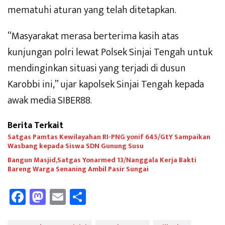
mematuhi aturan yang telah ditetapkan.
“Masyarakat merasa berterima kasih atas
kunjungan polri lewat Polsek Sinjai Tengah untuk
mendinginkan situasi yang terjadi di dusun
Karobbi ini,” ujar kapolsek Sinjai Tengah kepada
awak media SIBER88.
Berita Terkait
Satgas Pamtas Kewilayahan RI-PNG yonif 645/GtY Sampaikan
Wasbang kepada Siswa SDN Gunung Susu
Bangun Masjid,Satgas Yonarmed 13/Nanggala Kerja Bakti
Bareng Warga Senaning Ambil Pasir Sungai
Fa
M
E
Sh
ce
as
m
ar