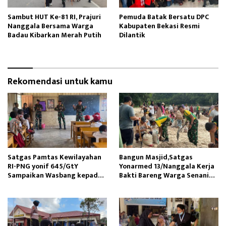
Sambut HUT Ke-81 RI, Prajuri
Pemuda Batak Bersatu DPC
Nanggala Bersama Warga
Kabupaten Bekasi Resmi
Badau Kibarkan Merah Putih
Dilantik
Rekomendasi untuk kamu
Satgas Pamtas Kewilayahan
Bangun Masjid,Satgas
RI-PNG yonif 645/GtY
Yonarmed 13/Nanggala Kerja
Sampaikan Wasbang kepada
Bakti Bareng Warga Senaning
Siswa SDN Gunung Susu
Ambil Pasir Sungai