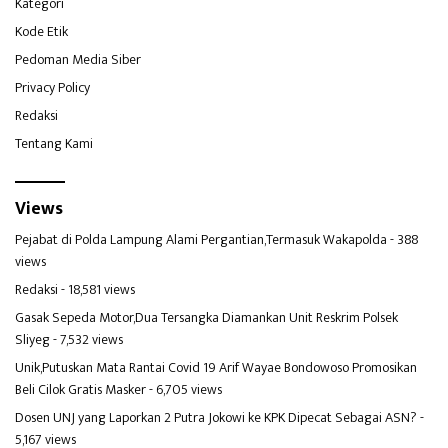
Kategori
Kode Etik
Pedoman Media Siber
Privacy Policy
Redaksi
Tentang Kami
Views
Pejabat di Polda Lampung Alami Pergantian,Termasuk Wakapolda
- 388
views
Redaksi
- 18,581 views
Gasak Sepeda Motor,Dua Tersangka Diamankan Unit Reskrim Polsek
Sliyeg
- 7,532 views
Unik,Putuskan Mata Rantai Covid 19 Arif Wayae Bondowoso Promosikan
Beli Cilok Gratis Masker
- 6,705 views
Dosen UNJ yang Laporkan 2 Putra Jokowi ke KPK Dipecat Sebagai ASN?
-
5,167 views