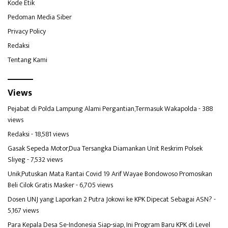
Kode Etik
Pedoman Media Siber
Privacy Policy
Redaksi
Tentang Kami
Views
Pejabat di Polda Lampung Alami Pergantian,Termasuk Wakapolda
- 388
views
Redaksi
- 18,581 views
Gasak Sepeda Motor,Dua Tersangka Diamankan Unit Reskrim Polsek
Sliyeg
- 7,532 views
Unik,Putuskan Mata Rantai Covid 19 Arif Wayae Bondowoso Promosikan
Beli Cilok Gratis Masker
- 6,705 views
Dosen UNJ yang Laporkan 2 Putra Jokowi ke KPK Dipecat Sebagai ASN?
-
5,167 views
Para Kepala Desa Se-Indonesia Siap-siap, Ini Program Baru KPK di Level