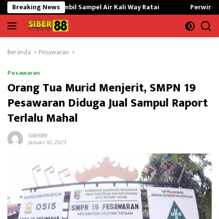
Langsung
Ambil Sampel Air Kali Way Ratai
Breaking News
Perwira Kilang Balongan 
ke
konten
Beranda
Pesawaran
Pesawaran
Orang Tua Murid Menjerit, SMPN 19
Pesawaran Diduga Jual Sampul Raport
Terlalu Mahal
SIBER88
Januari 10, 2023