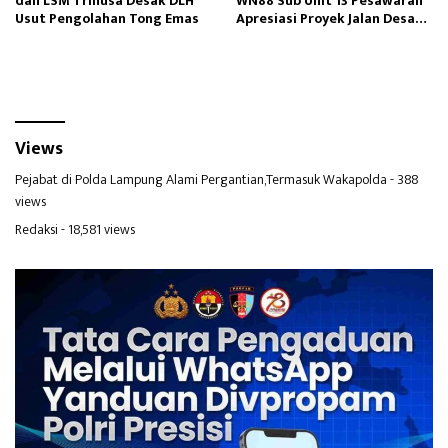
dan LSM Trinusa Desak DLH
WN88 Sub Unit 13 Pesawaran
Usut Pengolahan Tong Emas
Apresiasi Proyek Jalan Desa
Kubu Batu dan Way Kepayang
Views
Pejabat di Polda Lampung Alami Pergantian,Termasuk Wakapolda
- 388
views
Redaksi
- 18,581 views