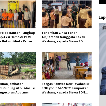
Lap
 Polda Banten Tangkap
Tanamkan Cinta Tanah
ap Aksi Demo di PEMI
Air,Personil Nanggala Bekali
a Hukum Minta Proses
Wasbang kepada Siswa SD
ofesional
Tunas Sejahtera
unan Jembatan
Satgas Pamtas Kewilayahan RI-
di Gunungsitoli Masuki
PNG yonif 645/GtY Sampaikan
engecoran Abutmen
Wasbang kepada Siswa SDN
Gunung Susu