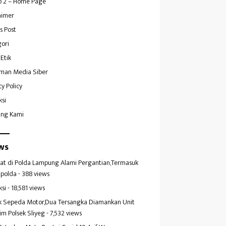
 2 – Home Page
aimer
s Post
ori
Etik
man Media Siber
cy Policy
ksi
ang Kami
ws
at di Polda Lampung Alami Pergantian,Termasuk
polda
- 388 views
ksi
- 18,581 views
k Sepeda Motor,Dua Tersangka Diamankan Unit
im Polsek Sliyeg
- 7,532 views