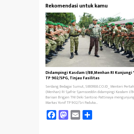
Rekomendasi untuk kamu
Didampingi Kasdam I/BB,Menhan RI Kunjungi 
TP 902/SPG, Tinjau Fasilitas
Serdang Bedagai Sumut, SIBER88.CO.ID_ Menteri Perta
(Menhan) RI Sjafrie Sjamsoeddin didampingi Kasdam I/B
Barisan Brigjen TNI Deki Santoso Pattinaya mengunjun
Markas Yonif TP 902/Sri Paduka…
Fa
M
E
Sh
ce
as
m
ar
b
to
ail
e