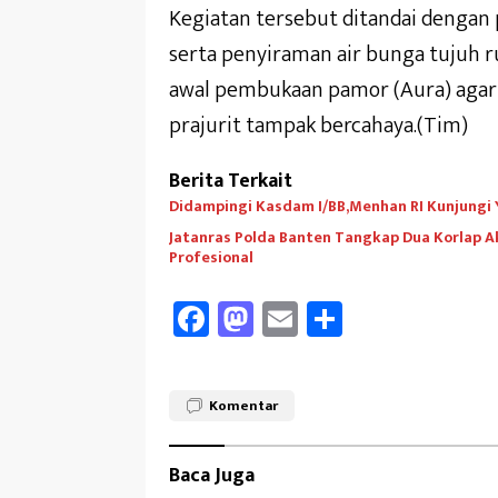
Kegiatan tersebut ditandai denga
serta penyiraman air bunga tujuh r
awal pembukaan pamor (Aura) agar
prajurit tampak bercahaya.(Tim)
Berita Terkait
Didampingi Kasdam I/BB,Menhan RI Kunjungi Yo
Jatanras Polda Banten Tangkap Dua Korlap A
Profesional
Fa
M
E
Sh
ce
as
m
ar
b
to
ail
e
Komentar
oo
d
k
o
Baca Juga
n