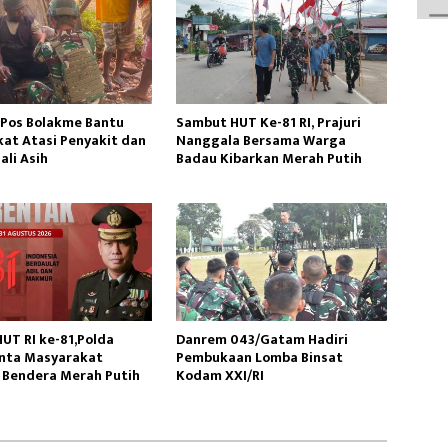
 Pos Bolakme Bantu
Sambut HUT Ke-81 RI, Prajuri
at Atasi Penyakit dan
Nanggala Bersama Warga
ali Asih
Badau Kibarkan Merah Putih
UT RI ke-81,Polda
Danrem 043/Gatam Hadiri
inta Masyarakat
Pembukaan Lomba Binsat
 Bendera Merah Putih
Kodam XXI/RI