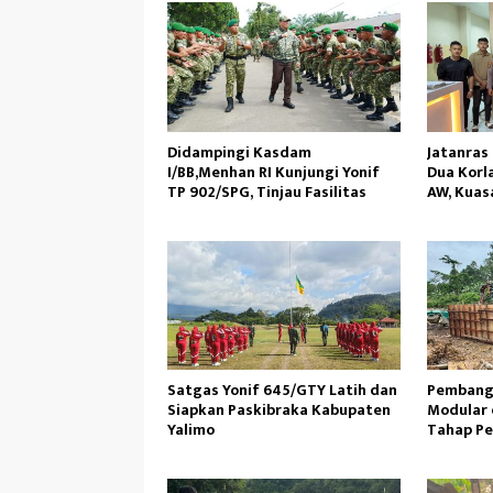
Didampingi Kasdam
Jatanras
I/BB,Menhan RI Kunjungi Yonif
Dua Korl
TP 902/SPG, Tinjau Fasilitas
AW, Kuas
Hukum Pr
Satgas Yonif 645/GTY Latih dan
Pembang
Siapkan Paskibraka Kabupaten
Modular 
Yalimo
Tahap P