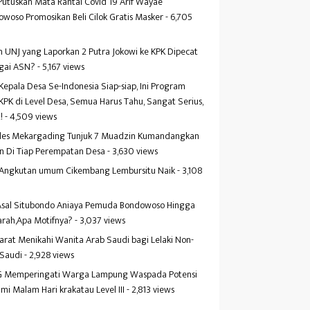
Putuskan Mata Rantai Covid 19 Arif Wayae
woso Promosikan Beli Cilok Gratis Masker
- 6,705
s
 UNJ yang Laporkan 2 Putra Jokowi ke KPK Dipecat
gai ASN?
- 5,167 views
Kepala Desa Se-Indonesia Siap-siap, Ini Program
KPK di Level Desa, Semua Harus Tahu, Sangat Serius,
!
- 4,509 views
es Mekargading Tunjuk 7 Muadzin Kumandangkan
n Di Tiap Perempatan Desa
- 3,630 views
f Angkutan umum Cikembang Lembursitu Naik
- 3,108
s
 Asal Situbondo Aniaya Pemuda Bondowoso Hingga
arah,Apa Motifnya?
- 3,037 views
yarat Menikahi Wanita Arab Saudi bagi Lelaki Non-
 Saudi
- 2,928 views
 Memperingati Warga Lampung Waspada Potensi
mi Malam Hari krakatau Level III
- 2,813 views