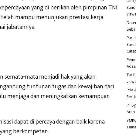
Unik,
kepercayaan yang di berikan oleh pimpinan TNI
Bondo
view
lai telah mampu menunjukan prestasi kerja
Dosen
i jabatannya.
Seba
Para 
Baru 
Catat
Pemd
Adza
Tari
kan semata-mata menjadi hak yang akan
view
mengandung tuntunan tugas dan kewajiban dari
Pria
 selalu menjaga dan meningkatkan kemampuan
Berd
Ini S
Arab
sasi dapat di percaya dengan baik karena
BMKG
Tsuna
it yang berkompeten.