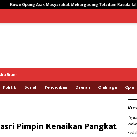
asyarakat Mekargading Teladani Rasulallah Muhammad
Ta
ia Siber
Politik
Sosial
Pendidikan
Daerah
Olahraga
Opini
Vie
Pejab
Basri Pimpin Kenaikan Pangkat
Waka
Reda