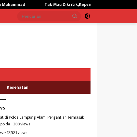
k Mau Dikritik,Kepsek SMKN 01 Gunung Labuhan Akan Hengkang
Kesehatan
ws
at di Polda Lampung Alami Pergantian,Termasuk
polda
- 388 views
ksi
- 18,581 views