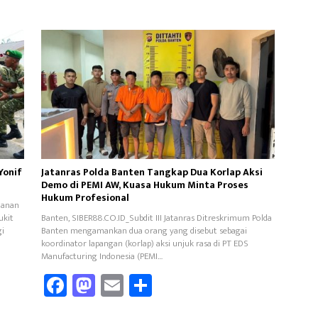
Yonif
Jatanras Polda Banten Tangkap Dua Korlap Aksi
Demo di PEMI AW, Kuasa Hukum Minta Proses
Hukum Profesional
hanan
ukit
Banten, SIBER88.CO.ID_Subdit III Jatanras Ditreskrimum Polda
gi
Banten mengamankan dua orang yang disebut sebagai
koordinator lapangan (korlap) aksi unjuk rasa di PT EDS
Manufacturing Indonesia (PEMI…
Fa
M
E
Sh
ce
as
m
ar