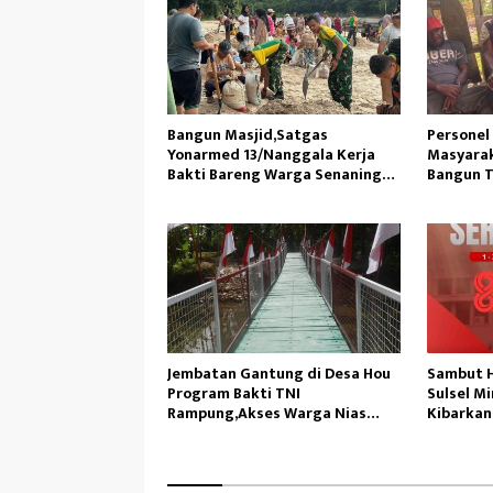
Bangun Masjid,Satgas
Personel
Yonarmed 13/Nanggala Kerja
Masyarak
Bakti Bareng Warga Senaning
Bangun T
Ambil Pasir Sungai
Jembatan Gantung di Desa Hou
Sambut H
Program Bakti TNI
Sulsel M
Rampung,Akses Warga Nias
Kibarkan
Lancar