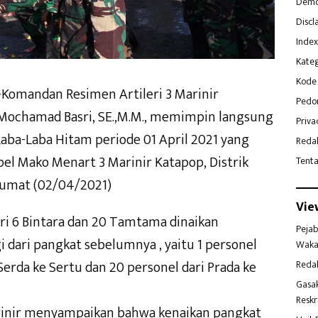
Demo
Discl
Index
Kateg
Kode 
-Komandan Resimen Artileri 3 Marinir
Pedo
 Mochamad Basri, SE.,M.M., memimpin langsung
Priva
Laba-Laba Hitam periode 01 April 2021 yang
Reda
el Mako Menart 3 Marinir Katapop, Distrik
Tent
 Jumat (02/04/2021)
Vie
ari 6 Bintara dan 20 Tamtama dinaikan
Pejab
i dari pangkat sebelumnya , yaitu 1 personel
Waka
 Serda ke Sertu dan 20 personel dari Prada ke
Reda
Gasa
Reskr
inir menyampaikan bahwa kenaikan pangkat