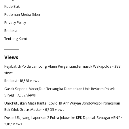
Kode Etik
Pedoman Media Siber
Privacy Policy
Redaksi
Tentang Kami
Views
Pejabat di Polda Lampung Alami Pergantian,Termasuk Wakapolda
- 388
views
Redaksi
- 18,581 views
Gasak Sepeda Motor,Dua Tersangka Diamankan Unit Reskrim Polsek
Sliyeg
- 7,532 views
Unik,Putuskan Mata Rantai Covid 19 Arif Wayae Bondowoso Promosikan
Beli Cilok Gratis Masker
- 6,705 views
Dosen UNJ yang Laporkan 2 Putra Jokowi ke KPK Dipecat Sebagai ASN?
-
5,167 views