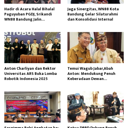
Hadir di Acara Halal Bihalal
Jaga Sinergitas, WN88 Kota
Paguyuban PGDJ, Srikandi
Bandung Gelar Silaturahmi
WN88 Bandung Jalin
dan Konsolidasi Internal
Kebersamaan
Anton Charliyan dan Rektor
Temui Wagub Jabar,Abah
Universitas ARS Buka Lomba
Anton: Mendukung Penuh
Robotik Indonesia 2025
Keberadaan Dewan
Kebudayaan Jabar
Sespimma Polri Angkatan ke-
Ketua DPRD Dukung Penuh