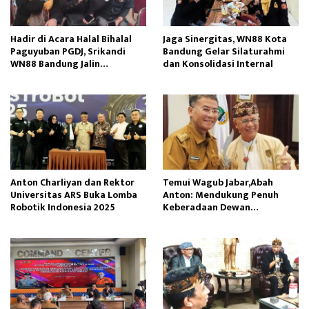
Hadir di Acara Halal Bihalal
Jaga Sinergitas, WN88 Kota
Paguyuban PGDJ, Srikandi
Bandung Gelar Silaturahmi
WN88 Bandung Jalin
dan Konsolidasi Internal
Kebersamaan
Anton Charliyan dan Rektor
Temui Wagub Jabar,Abah
Universitas ARS Buka Lomba
Anton: Mendukung Penuh
Robotik Indonesia 2025
Keberadaan Dewan
Kebudayaan Jabar