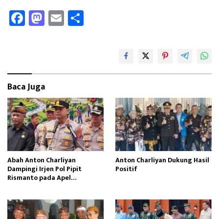
Fa
M
E
Sh
ce
as
m
ar
b
to
ail
e
oo
d
k
o
Baca Juga
n
Abah Anton Charliyan
Anton Charliyan Dukung Hasil
Dampingi Irjen Pol Pipit
Positif
Rismanto pada Apel
Bhabinkamtibmas