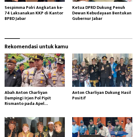
Sespimma Polri Angkatan ke-
Ketua DPRD Dukung Penuh
74 Laksanakan KKP di Kantor
Dewan Kebudayaan Bentukan
BPBD Jabar
Gubernur Jabar
Rekomendasi untuk kamu
Abah Anton Charliyan
Anton Charliyan Dukung Hasil
Dampingi Irjen Pol Pipit
Positif
Rismanto pada Apel
Bhabinkamtibmas