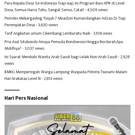
Para Kepala Desa Se-Indonesia Siap-siap, Ini Program Baru KPK di Level
Desa, Semua Harus Tahu, Sangat Serius, Catat!
- 4,509 views
Pemdes Mekargading Tunjuk 7 Muadzin Kumandangkan Adzan Di Tiap
Perempatan Desa
- 3,630 views
Tarif Angkutan umum Cikembang Lembursitu Naik
- 3,108 views
Pria Asal Situbondo Aniaya Pemuda Bondowoso Hingga Berdarah,Apa
Motifnya?
- 3,037 views
Ini Syarat Menikahi Wanita Arab Saudi bagi Lelaki Non-Arab Saudi
- 2,928
views
BMKG Memperingati Warga Lampung Waspada Potensi Tsunami Malam
Hari krakatau Level III
- 2,813 views
Hari Pers Nasional