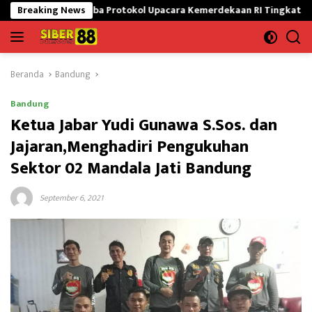
Langsung
 Lomba Protokol Upacara Kemerdekaan RI Tingkat Nasional
Breaking News
ke
konten
Beranda
Bandung
Bandung
Ketua Jabar Yudi Gunawa S.Sos. dan
Jajaran,Menghadiri Pengukuhan
Sektor 02 Mandala Jati Bandung
September 6, 2021