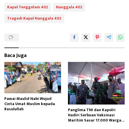
b
to
ail
e
Kapal Tenggelam 402
Nanggala 402
oo
d
Tragedi Kapal Nanggala 402
k
o
n
Baca Juga
Pawai Maulid Nabi Wujud
Cinta Umat Muslim kepada
Rasulullah
Panglima TNI dan Kapolri
Hadiri Serbuan Vaksinasi
Maritim Sasar 17.000 Warga
Banyuwangi