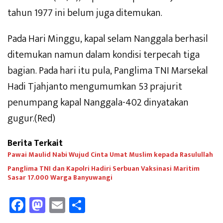
tahun 1977 ini belum juga ditemukan.
Pada Hari Minggu, kapal selam Nanggala berhasil
ditemukan namun dalam kondisi terpecah tiga
bagian. Pada hari itu pula, Panglima TNI Marsekal
Hadi Tjahjanto mengumumkan 53 prajurit
penumpang kapal Nanggala-402 dinyatakan
gugur.(Red)
Berita Terkait
Pawai Maulid Nabi Wujud Cinta Umat Muslim kepada Rasulullah
Panglima TNI dan Kapolri Hadiri Serbuan Vaksinasi Maritim
Sasar 17.000 Warga Banyuwangi
Fa
M
E
Sh
ce
as
m
ar