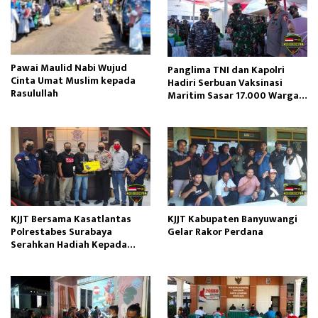
Pawai Maulid Nabi Wujud
Panglima TNI dan Kapolri
Cinta Umat Muslim kepada
Hadiri Serbuan Vaksinasi
Rasulullah
Maritim Sasar 17.000 Warga
Banyuwangi
KJJT Bersama Kasatlantas
KJJT Kabupaten Banyuwangi
Polrestabes Surabaya
Gelar Rakor Perdana
Serahkan Hadiah Kepada
Pemenang Lomba Karya Tulis