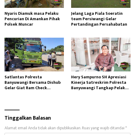
Nyaris Diamuk masa Pelaku
Jelang Laga Piala Soeratin
Pencurian Di Amankan Pihak
team Persiwangi Gelar
Polsek Muncar
Pertandingan Persahabatan
Satlantas Polresta
Hery Sampurno SH Apresiasi
Banyuwangi Bersama Dishub
Kinerja Satreskrim Polresta
Gelar Giat Ram Check
Banyuwangi Tangkap Pelaku
Kendaraan
Pencabulan
Tinggalkan Balasan
Alamat email Anda tidak akan dipublikasikan.
Ruas yang wajib ditandai
*