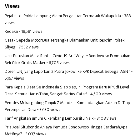
Views
Pejabat di Polda Lampung Alami Pergantian,Termasuk Wakapolda
- 388
views
Redaksi
- 18,581 views
Gasak Sepeda Motor,Dua Tersangka Diamankan Unit Reskrim Polsek
Sliyeg
- 7,532 views
Unik,Putuskan Mata Rantai Covid 19 Arif Wayae Bondowoso Promosikan
Beli Cilok Gratis Masker
- 6,705 views
Dosen UNJ yang Laporkan 2 Putra Jokowi ke KPK Dipecat Sebagai ASN?
-
5,167 views
Para Kepala Desa Se-Indonesia Siap-siap, Ini Program Baru KPK di Level
Desa, Semua Harus Tahu, Sangat Serius, Catat!
- 4,509 views
Pemdes Mekargading Tunjuk 7 Muadzin Kumandangkan Adzan Di Tiap
Perempatan Desa
- 3,630 views
Tarif Angkutan umum Cikembang Lembursitu Naik
- 3,108 views
Pria Asal Situbondo Aniaya Pemuda Bondowoso Hingga Berdarah,Apa
Motifnya?
- 3,037 views