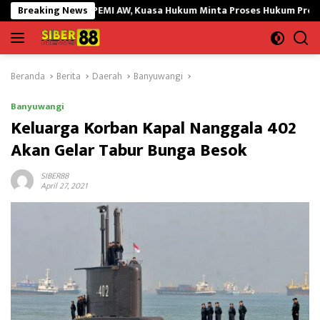
Langsung
i PEMI AW, Kuasa Hukum Minta Proses Hukum Profesional
Breaking News
Du
ke
konten
Beranda
Berita
Daerah
Banyuwangi
Banyuwangi
Keluarga Korban Kapal Nanggala 402
Akan Gelar Tabur Bunga Besok
SIBER88
April 27, 2021