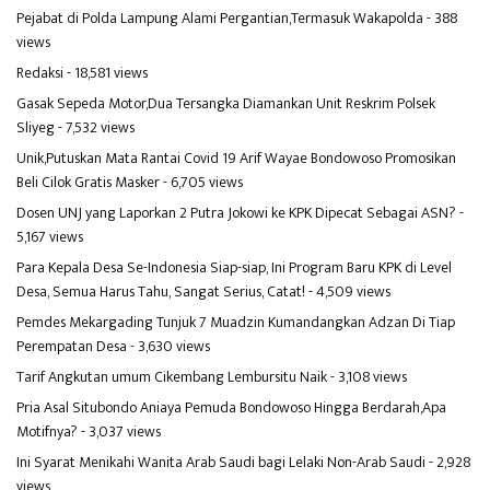
Pejabat di Polda Lampung Alami Pergantian,Termasuk Wakapolda
- 388
views
Redaksi
- 18,581 views
Gasak Sepeda Motor,Dua Tersangka Diamankan Unit Reskrim Polsek
Sliyeg
- 7,532 views
Unik,Putuskan Mata Rantai Covid 19 Arif Wayae Bondowoso Promosikan
Beli Cilok Gratis Masker
- 6,705 views
Dosen UNJ yang Laporkan 2 Putra Jokowi ke KPK Dipecat Sebagai ASN?
-
5,167 views
Para Kepala Desa Se-Indonesia Siap-siap, Ini Program Baru KPK di Level
Desa, Semua Harus Tahu, Sangat Serius, Catat!
- 4,509 views
Pemdes Mekargading Tunjuk 7 Muadzin Kumandangkan Adzan Di Tiap
Perempatan Desa
- 3,630 views
Tarif Angkutan umum Cikembang Lembursitu Naik
- 3,108 views
Pria Asal Situbondo Aniaya Pemuda Bondowoso Hingga Berdarah,Apa
Motifnya?
- 3,037 views
Ini Syarat Menikahi Wanita Arab Saudi bagi Lelaki Non-Arab Saudi
- 2,928
views