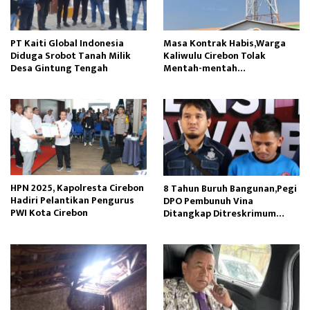
PT Kaiti Global Indonesia
Masa Kontrak Habis,Warga
Diduga Srobot Tanah Milik
Kaliwulu Cirebon Tolak
Desa Gintung Tengah
Mentah-mentah
Perpanjangan Tower BTS
HPN 2025, Kapolresta Cirebon
8 Tahun Buruh Bangunan,Pegi
Hadiri Pelantikan Pengurus
DPO Pembunuh Vina
PWI Kota Cirebon
Ditangkap Ditreskrimum
Polda Jabar