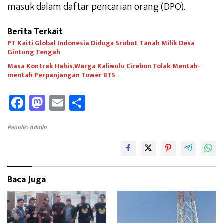
masuk dalam daftar pencarian orang (DPO).
Berita Terkait
PT Kaiti Global Indonesia Diduga Srobot Tanah Milik Desa
Gintung Tengah
Masa Kontrak Habis,Warga Kaliwulu Cirebon Tolak Mentah-
mentah Perpanjangan Tower BTS
Fa
M
E
Sh
ce
as
m
ar
b
to
ail
e
Penulis: Admin
oo
d
k
o
n
Baca Juga