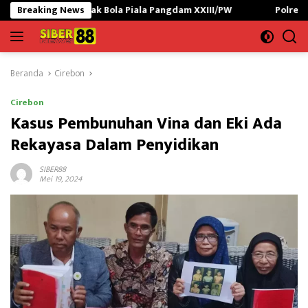
Langsung
ak Bola Piala Pangdam XXIII/PW
Breaking News
Polres Lampung Utara Gag
ke
konten
Beranda
Cirebon
Cirebon
Kasus Pembunuhan Vina dan Eki Ada
Rekayasa Dalam Penyidikan
SIBER88
Mei 19, 2024