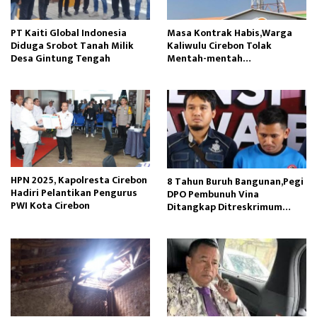
PT Kaiti Global Indonesia
Masa Kontrak Habis,Warga
Diduga Srobot Tanah Milik
Kaliwulu Cirebon Tolak
Desa Gintung Tengah
Mentah-mentah
Perpanjangan Tower BTS
HPN 2025, Kapolresta Cirebon
8 Tahun Buruh Bangunan,Pegi
Hadiri Pelantikan Pengurus
DPO Pembunuh Vina
PWI Kota Cirebon
Ditangkap Ditreskrimum
Polda Jabar