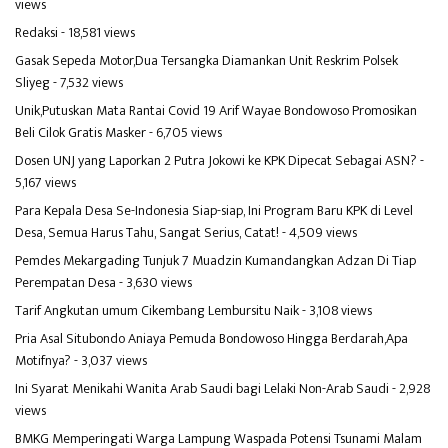
views
Redaksi
- 18,581 views
Gasak Sepeda Motor,Dua Tersangka Diamankan Unit Reskrim Polsek
Sliyeg
- 7,532 views
Unik,Putuskan Mata Rantai Covid 19 Arif Wayae Bondowoso Promosikan
Beli Cilok Gratis Masker
- 6,705 views
Dosen UNJ yang Laporkan 2 Putra Jokowi ke KPK Dipecat Sebagai ASN?
-
5,167 views
Para Kepala Desa Se-Indonesia Siap-siap, Ini Program Baru KPK di Level
Desa, Semua Harus Tahu, Sangat Serius, Catat!
- 4,509 views
Pemdes Mekargading Tunjuk 7 Muadzin Kumandangkan Adzan Di Tiap
Perempatan Desa
- 3,630 views
Tarif Angkutan umum Cikembang Lembursitu Naik
- 3,108 views
Pria Asal Situbondo Aniaya Pemuda Bondowoso Hingga Berdarah,Apa
Motifnya?
- 3,037 views
Ini Syarat Menikahi Wanita Arab Saudi bagi Lelaki Non-Arab Saudi
- 2,928
views
BMKG Memperingati Warga Lampung Waspada Potensi Tsunami Malam