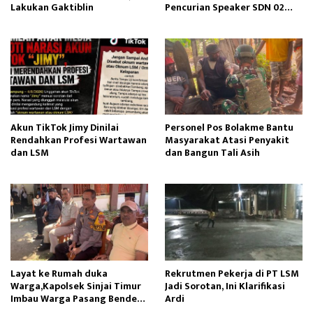
Lakukan Gaktiblin
Pencurian Speaker SDN 02
Gapura
Akun TikTok Jimy Dinilai
Personel Pos Bolakme Bantu
Rendahkan Profesi Wartawan
Masyarakat Atasi Penyakit
dan LSM
dan Bangun Tali Asih
Layat ke Rumah duka
Rekrutmen Pekerja di PT LSM
Warga,Kapolsek Sinjai Timur
Jadi Sorotan, Ini Klarifikasi
Imbau Warga Pasang Bendera
Ardi
Merah Putih