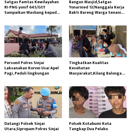
Satgas Pamtas Kewilayahan
Bangun Masjid,Satgas
RI-PNG yonif 645/GtY
Yonarmed 13/Nanggala Kerja
Sampaikan Wasbang kepada
Bakti Bareng Warga Senaning
Siswa SDN Gunung Susu
Ambil Pasir Sungai
Personil Polres Sinjai
Tingkatkan Kualitas
Laksanakan Korvei Usai Apel
Kesehatan
Pagi, Peduli lingkungan
Masyarakat,Kilang Balongan
Edukasi Perawatan Gigi
Datangi Polsek Sinjai
Polsek Kotabumi Kota
Utara,Sipropam Polres Sinjai
Tangkap Dua Pelaku