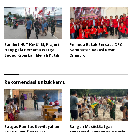
Sambut HUT Ke-81 RI, Prajuri
Pemuda Batak Bersatu DPC
Nanggala Bersama Warga
Kabupaten Bekasi Resmi
Badau Kibarkan Merah Putih
Dilantik
Rekomendasi untuk kamu
Satgas Pamtas Kewilayahan
Bangun Masjid,Satgas
RI-PNG yonif 645/GtY
Yonarmed 13/Nanggala Kerja