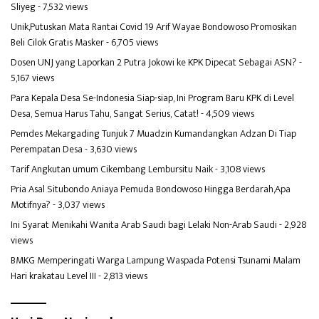
Sliyeg
- 7,532 views
Unik,Putuskan Mata Rantai Covid 19 Arif Wayae Bondowoso Promosikan
Beli Cilok Gratis Masker
- 6,705 views
Dosen UNJ yang Laporkan 2 Putra Jokowi ke KPK Dipecat Sebagai ASN?
-
5,167 views
Para Kepala Desa Se-Indonesia Siap-siap, Ini Program Baru KPK di Level
Desa, Semua Harus Tahu, Sangat Serius, Catat!
- 4,509 views
Pemdes Mekargading Tunjuk 7 Muadzin Kumandangkan Adzan Di Tiap
Perempatan Desa
- 3,630 views
Tarif Angkutan umum Cikembang Lembursitu Naik
- 3,108 views
Pria Asal Situbondo Aniaya Pemuda Bondowoso Hingga Berdarah,Apa
Motifnya?
- 3,037 views
Ini Syarat Menikahi Wanita Arab Saudi bagi Lelaki Non-Arab Saudi
- 2,928
views
BMKG Memperingati Warga Lampung Waspada Potensi Tsunami Malam
Hari krakatau Level III
- 2,813 views