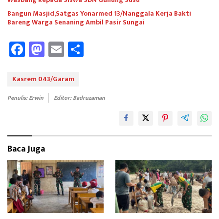
Bangun Masjid,Satgas Yonarmed 13/Nanggala Kerja Bakti
Bareng Warga Senaning Ambil Pasir Sungai
Fa
M
E
Sh
ce
as
m
ar
b
to
ail
e
Kasrem 043/Garam
oo
d
Penulis: Erwin
Editor: Badruzaman
k
o
n
Baca Juga