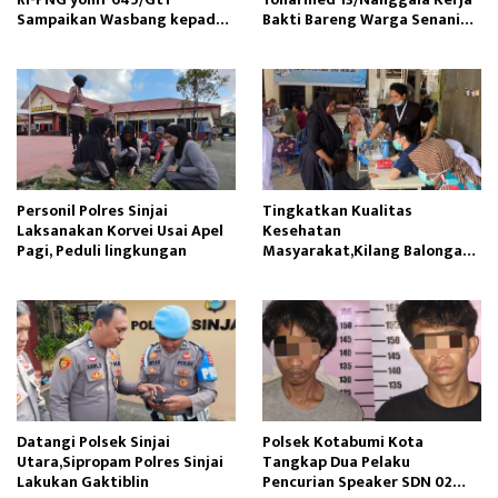
Sampaikan Wasbang kepada
Bakti Bareng Warga Senaning
Siswa SDN Gunung Susu
Ambil Pasir Sungai
Personil Polres Sinjai
Tingkatkan Kualitas
Laksanakan Korvei Usai Apel
Kesehatan
Pagi, Peduli lingkungan
Masyarakat,Kilang Balongan
Edukasi Perawatan Gigi
Datangi Polsek Sinjai
Polsek Kotabumi Kota
Utara,Sipropam Polres Sinjai
Tangkap Dua Pelaku
Lakukan Gaktiblin
Pencurian Speaker SDN 02