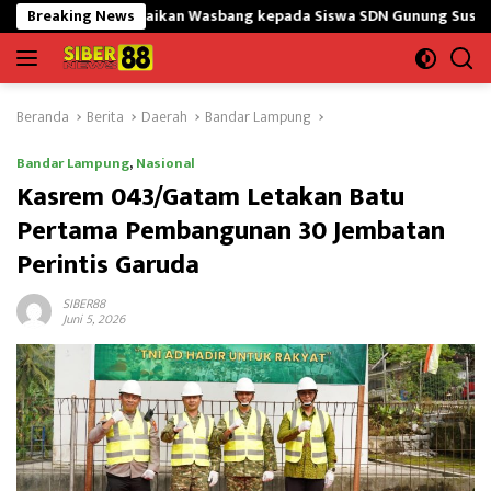
Langsung
mpaikan Wasbang kepada Siswa SDN Gunung Susu
Breaking News
Bangun Mas
ke
konten
Beranda
Berita
Daerah
Bandar Lampung
Bandar Lampung
,
Nasional
Kasrem 043/Gatam Letakan Batu
Pertama Pembangunan 30 Jembatan
Perintis Garuda
SIBER88
Juni 5, 2026