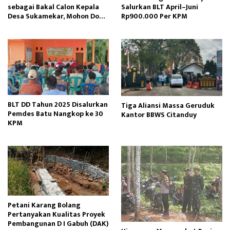
sebagai Bakal Calon Kepala
Salurkan BLT April–Juni
Desa Sukamekar, Mohon Doa
Rp900.000 Per KPM
Restu dan Dukungan
Masyarakat
BLT DD Tahun 2025 Disalurkan
Tiga Aliansi Massa Geruduk
Pemdes Batu Nangkop ke 30
Kantor BBWS Citanduy
KPM
Petani Karang Bolang
Pertanyakan Kualitas Proyek
Pembangunan D I Gabuh (DAK)