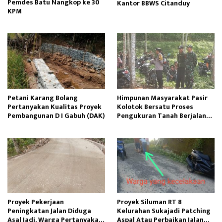
Pemdes Batu Nangkop ke 30
Kantor BBWS Citanduy
KPM
Petani Karang Bolang
Himpunan Masyarakat Pasir
Pertanyakan Kualitas Proyek
Kolotok Bersatu Proses
Pembangunan D I Gabuh (DAK)
Pengukuran Tanah Berjalan
Kondusif
Proyek Pekerjaan
Proyek Siluman RT 8
Peningkatan Jalan Diduga
Kelurahan Sukajadi Patching
Asal Jadi, Warga Pertanyakan
Aspal Atau Perbaikan Jalan