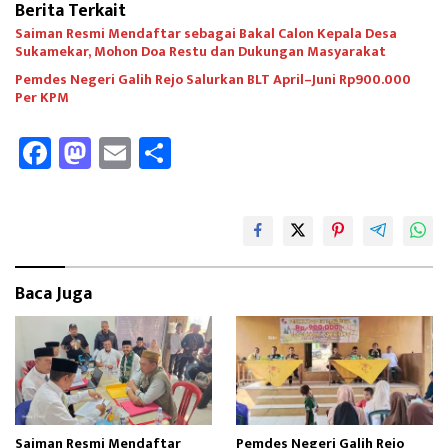
Berita Terkait
Saiman Resmi Mendaftar sebagai Bakal Calon Kepala Desa
Sukamekar, Mohon Doa Restu dan Dukungan Masyarakat
Pemdes Negeri Galih Rejo Salurkan BLT April–Juni Rp900.000
Per KPM
Fa
M
E
Sh
ce
as
m
ar
b
to
ail
e
oo
d
k
o
Baca Juga
n
Saiman Resmi Mendaftar
Pemdes Negeri Galih Rejo