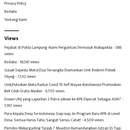
Privacy Policy
Redaksi
Tentang Kami
Views
Pejabat di Polda Lampung Alami Pergantian,Termasuk Wakapolda
- 388
views
Redaksi
- 18,581 views
Gasak Sepeda Motor,Dua Tersangka Diamankan Unit Reskrim Polsek
Sliyeg
- 7,532 views
Unik,Putuskan Mata Rantai Covid 19 Arif Wayae Bondowoso Promosikan
Beli Cilok Gratis Masker
- 6,705 views
Dosen UNJ yang Laporkan 2 Putra Jokowi ke KPK Dipecat Sebagai ASN?
-
5,167 views
Para Kepala Desa Se-Indonesia Siap-siap, Ini Program Baru KPK di Level
Desa, Semua Harus Tahu, Sangat Serius, Catat!
- 4,509 views
Pemdes Mekargading Tunjuk 7 Muadzin Kumandangkan Adzan Di Tiap