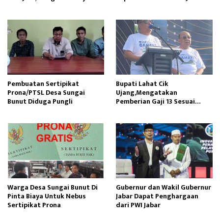
Kualitas Pembangunan
Cekdam Menelan Korban
Pembuatan Sertipikat
Bupati Lahat Cik
Prona/PTSL Desa Sungai
Ujang,Mengatakan
Bunut Diduga Pungli
Pemberian Gaji 13 Sesuai
Dengan PP Nomor 15 Tahun
2023
Warga Desa Sungai Bunut Di
Gubernur dan Wakil Gubernur
Pinta Biaya Untuk Nebus
Jabar Dapat Penghargaan
Sertipikat Prona
dari PWI Jabar