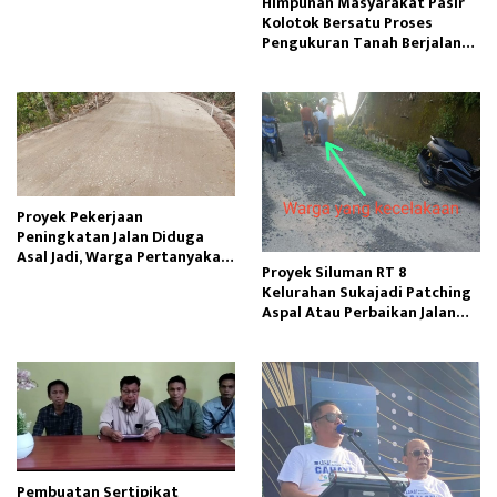
Himpunan Masyarakat Pasir
Kolotok Bersatu Proses
Pengukuran Tanah Berjalan
Kondusif
Proyek Pekerjaan
Peningkatan Jalan Diduga
Asal Jadi, Warga Pertanyakan
Proyek Siluman RT 8
Kualitas Pembangunan
Kelurahan Sukajadi Patching
Aspal Atau Perbaikan Jalan
Cekdam Menelan Korban
Pembuatan Sertipikat