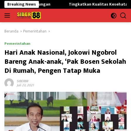
Langsung
ingkungan
Breaking News
Tingkatkan Kualitas Kesehatan Masyarakat,Kilan
ke
konten
Beranda
Pemerintahan
Pemerintahan
Hari Anak Nasional, Jokowi Ngobrol
Bareng Anak-anak, ‘Pak Bosen Sekolah
Di Rumah, Pengen Tatap Muka
SIBER88
Juli 23, 2021