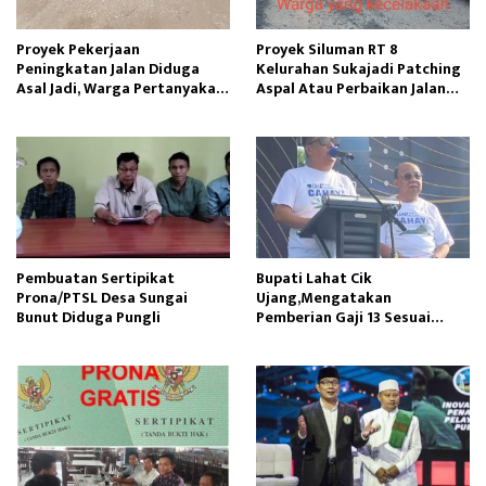
Proyek Pekerjaan
Proyek Siluman RT 8
Peningkatan Jalan Diduga
Kelurahan Sukajadi Patching
Asal Jadi, Warga Pertanyakan
Aspal Atau Perbaikan Jalan
Kualitas Pembangunan
Cekdam Menelan Korban
Pembuatan Sertipikat
Bupati Lahat Cik
Prona/PTSL Desa Sungai
Ujang,Mengatakan
Bunut Diduga Pungli
Pemberian Gaji 13 Sesuai
Dengan PP Nomor 15 Tahun
2023