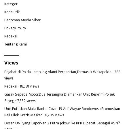
Kategori
Kode Etik
Pedoman Media Siber
Privacy Policy
Redaksi
Tentang Kami
Views
Pejabat di Polda Lampung Alami Pergantian,Termasuk Wakapolda
- 388
views
Redaksi
- 18,581 views
Gasak Sepeda Motor,Dua Tersangka Diamankan Unit Reskrim Polsek
Sliyeg
- 7,532 views
Unik,Putuskan Mata Rantai Covid 19 Arif Wayae Bondowoso Promosikan
Beli Cilok Gratis Masker
- 6,705 views
Dosen UNJ yang Laporkan 2 Putra Jokowi ke KPK Dipecat Sebagai ASN?
-