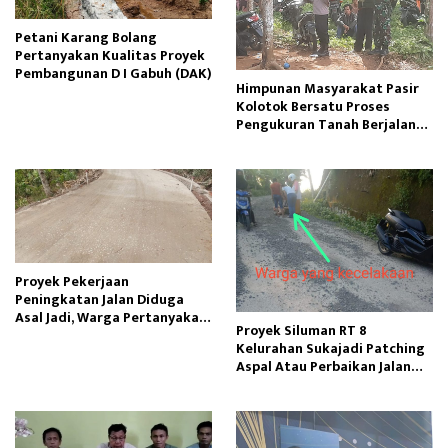
Petani Karang Bolang
Pertanyakan Kualitas Proyek
Pembangunan D I Gabuh (DAK)
Himpunan Masyarakat Pasir
Kolotok Bersatu Proses
Pengukuran Tanah Berjalan
Kondusif
Proyek Pekerjaan
Peningkatan Jalan Diduga
Asal Jadi, Warga Pertanyakan
Proyek Siluman RT 8
Kualitas Pembangunan
Kelurahan Sukajadi Patching
Aspal Atau Perbaikan Jalan
Cekdam Menelan Korban