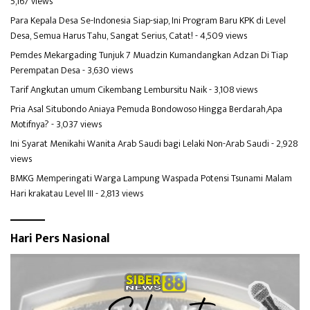
5,167 views
Para Kepala Desa Se-Indonesia Siap-siap, Ini Program Baru KPK di Level
Desa, Semua Harus Tahu, Sangat Serius, Catat!
- 4,509 views
Pemdes Mekargading Tunjuk 7 Muadzin Kumandangkan Adzan Di Tiap
Perempatan Desa
- 3,630 views
Tarif Angkutan umum Cikembang Lembursitu Naik
- 3,108 views
Pria Asal Situbondo Aniaya Pemuda Bondowoso Hingga Berdarah,Apa
Motifnya?
- 3,037 views
Ini Syarat Menikahi Wanita Arab Saudi bagi Lelaki Non-Arab Saudi
- 2,928
views
BMKG Memperingati Warga Lampung Waspada Potensi Tsunami Malam
Hari krakatau Level III
- 2,813 views
Hari Pers Nasional