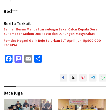
Red***
Berita Terkait
Saiman Resmi Mendaftar sebagai Bakal Calon Kepala Desa
Sukamekar, Mohon Doa Restu dan Dukungan Masyarakat
Pemdes Negeri Galih Rejo Salurkan BLT April–Juni Rp900.000
Per KPM
Fa
M
E
Sh
ce
as
m
ar
b
to
ail
e
oo
d
k
o
Baca Juga
n