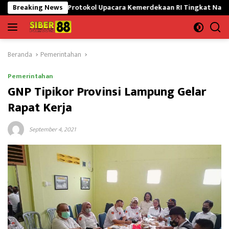
Langsung
omba Protokol Upacara Kemerdekaan RI Tingkat Nasional
Breaking News
Sat
ke
konten
Beranda
Pemerintahan
Pemerintahan
GNP Tipikor Provinsi Lampung Gelar
Rapat Kerja
September 4, 2021