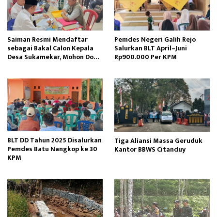
Saiman Resmi Mendaftar
Pemdes Negeri Galih Rejo
sebagai Bakal Calon Kepala
Salurkan BLT April–Juni
Desa Sukamekar, Mohon Doa
Rp900.000 Per KPM
Restu dan Dukungan
Masyarakat
BLT DD Tahun 2025 Disalurkan
Tiga Aliansi Massa Geruduk
Pemdes Batu Nangkop ke 30
Kantor BBWS Citanduy
KPM