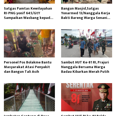
Satgas Pamtas Kewilayahan
Bangun Masjid,Satgas
RI-PNG yonif 645/GtY
Yonarmed 13/Nanggala Kerja
Sampaikan Wasbang kepada
Bakti Bareng Warga Senaning
Siswa SDN Gunung Susu
Ambil Pasir Sungai
Personel Pos Bolakme Bantu
Sambut HUT Ke-81 RI, Prajuri
Masyarakat Atasi Penyakit
Nanggala Bersama Warga
dan Bangun Tali Asih
Badau Kibarkan Merah Putih