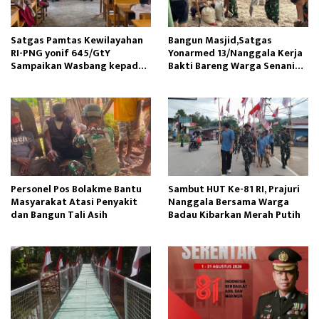
Satgas Pamtas Kewilayahan
Bangun Masjid,Satgas
RI-PNG yonif 645/GtY
Yonarmed 13/Nanggala Kerja
Sampaikan Wasbang kepada
Bakti Bareng Warga Senaning
Siswa SDN Gunung Susu
Ambil Pasir Sungai
Personel Pos Bolakme Bantu
Sambut HUT Ke-81 RI, Prajuri
Masyarakat Atasi Penyakit
Nanggala Bersama Warga
dan Bangun Tali Asih
Badau Kibarkan Merah Putih