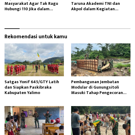
Masyarakat Agar Tak Ragu
Taruna Akademi TNI dan
Hubungi 110 Jika dalam
Akpol dalam Kegiatan
Keadaan Mendesak
Integratif Bhakti Sekolah
Rakyat
Rekomendasi untuk kamu
Satgas Yonif 645/GTY Latih
Pembangunan Jembatan
dan Siapkan Paskibraka
Modular di Gunungsitoli
Kabupaten Yalimo
Masuki Tahap Pengecoran
Abutmen