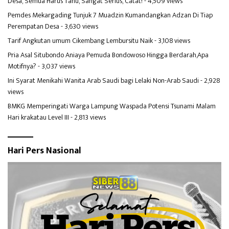
Desa, Semua Harus Tahu, Sangat Serius, Catat!
- 4,509 views
Pemdes Mekargading Tunjuk 7 Muadzin Kumandangkan Adzan Di Tiap
Perempatan Desa
- 3,630 views
Tarif Angkutan umum Cikembang Lembursitu Naik
- 3,108 views
Pria Asal Situbondo Aniaya Pemuda Bondowoso Hingga Berdarah,Apa
Motifnya?
- 3,037 views
Ini Syarat Menikahi Wanita Arab Saudi bagi Lelaki Non-Arab Saudi
- 2,928
views
BMKG Memperingati Warga Lampung Waspada Potensi Tsunami Malam
Hari krakatau Level III
- 2,813 views
Hari Pers Nasional