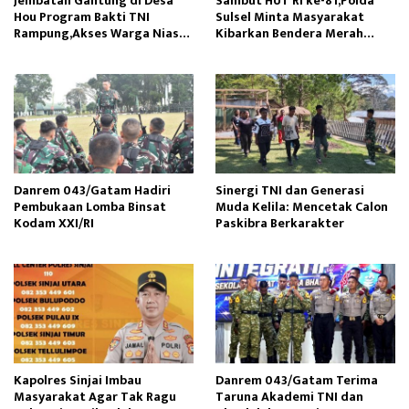
Jembatan Gantung di Desa
Sambut HUT RI ke-81,Polda
Hou Program Bakti TNI
Sulsel Minta Masyarakat
Rampung,Akses Warga Nias
Kibarkan Bendera Merah
Lancar
Putih
Danrem 043/Gatam Hadiri
Sinergi TNI dan Generasi
Pembukaan Lomba Binsat
Muda Kelila: Mencetak Calon
Kodam XXI/RI
Paskibra Berkarakter
Kapolres Sinjai Imbau
Danrem 043/Gatam Terima
Masyarakat Agar Tak Ragu
Taruna Akademi TNI dan