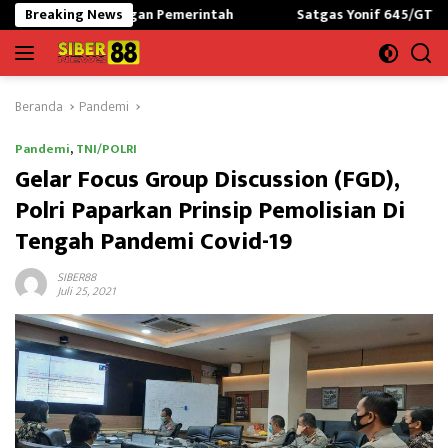
Langsung
n Pemerintah
Breaking News
Satgas Yonif 645/GTY Latih dan Siapkan Pask
ke
konten
Beranda
Pandemi
Pandemi
,
TNI/POLRI
Gelar Focus Group Discussion (FGD),
Polri Paparkan Prinsip Pemolisian Di
Tengah Pandemi Covid-19
SIBER88
Juli 25, 2021