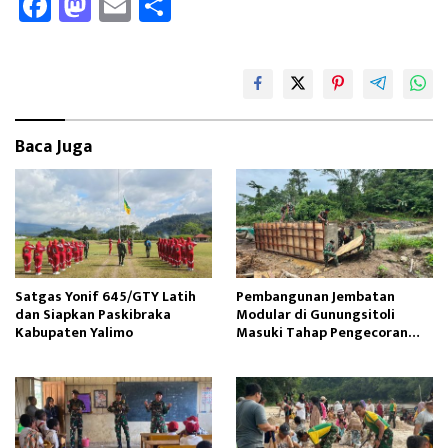
Fa
M
E
Sh
ce
as
m
ar
b
to
ail
e
oo
d
k
o
Baca Juga
n
Satgas Yonif 645/GTY Latih
Pembangunan Jembatan
dan Siapkan Paskibraka
Modular di Gunungsitoli
Kabupaten Yalimo
Masuki Tahap Pengecoran
Abutmen