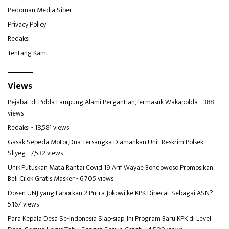
Pedoman Media Siber
Privacy Policy
Redaksi
Tentang Kami
Views
Pejabat di Polda Lampung Alami Pergantian,Termasuk Wakapolda
- 388
views
Redaksi
- 18,581 views
Gasak Sepeda Motor,Dua Tersangka Diamankan Unit Reskrim Polsek
Sliyeg
- 7,532 views
Unik,Putuskan Mata Rantai Covid 19 Arif Wayae Bondowoso Promosikan
Beli Cilok Gratis Masker
- 6,705 views
Dosen UNJ yang Laporkan 2 Putra Jokowi ke KPK Dipecat Sebagai ASN?
-
5,167 views
Para Kepala Desa Se-Indonesia Siap-siap, Ini Program Baru KPK di Level