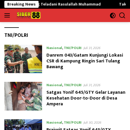
Langsung
kargading Teladani Rasulallah Muhammad
Breaking News
Tak Mau Dikrit
ke
konten
TNI/POLRI
Nasional
,
TNI/POLRI
Juli 31, 2026
Danrem 043/Gatam Kunjungi Lokasi
CSR di Kampung Ringin Sari Tulang
Bawang
Nasional
,
TNI/POLRI
Juli 31, 2026
Satgas Yonif 645/GTY Gelar Layanan
Kesehatan Door-to-Door di Desa
Ampera
Nasional
,
TNI/POLRI
Juli 30, 2026
Prajurit Satgas Yonif 645/GTY