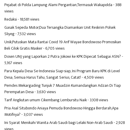
Pejabat di Polda Lampung Alami Pergantian,Termasuk Wakapolda
- 388
views
Redaksi
- 18,581 views
Gasak Sepeda Motor,Dua Tersangka Diamankan Unit Reskrim Polsek
Sliyeg
- 7,532 views
Unik,Putuskan Mata Rantai Covid 19 Arif Wayae Bondowoso Promosikan
Beli Cilok Gratis Masker
- 6,705 views
Dosen UNJ yang Laporkan 2 Putra Jokowi ke KPK Dipecat Sebagai ASN?
-
5,167 views
Para Kepala Desa Se-Indonesia Siap-siap, Ini Program Baru KPK di Level
Desa, Semua Harus Tahu, Sangat Serius, Catat!
- 4,509 views
Pemdes Mekargading Tunjuk 7 Muadzin Kumandangkan Adzan Di Tiap
Perempatan Desa
- 3,630 views
Tarif Angkutan umum Cikembang Lembursitu Naik
- 3,108 views
Pria Asal Situbondo Aniaya Pemuda Bondowoso Hingga Berdarah,Apa
Motifnya?
- 3,037 views
Ini Syarat Menikahi Wanita Arab Saudi bagi Lelaki Non-Arab Saudi
- 2,928
views