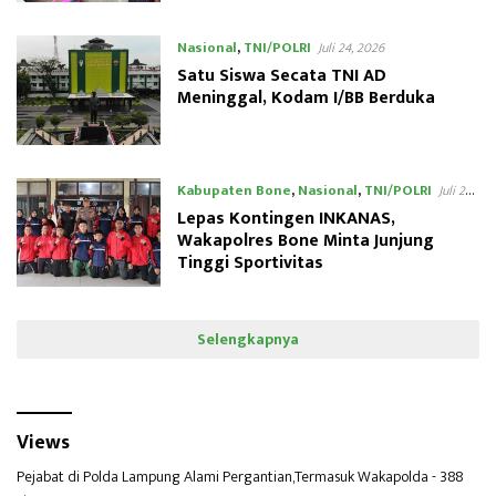
Nasional
,
TNI/POLRI
Juli 24, 2026
Satu Siswa Secata TNI AD
Meninggal, Kodam I/BB Berduka
Kabupaten Bone
,
Nasional
,
TNI/POLRI
Juli 24,
2026
Lepas Kontingen INKANAS,
Wakapolres Bone Minta Junjung
Tinggi Sportivitas
Selengkapnya
Views
Pejabat di Polda Lampung Alami Pergantian,Termasuk Wakapolda
- 388