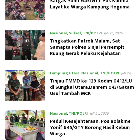
Satgas Yonif 645/GTY Pos Kurima
Layat ke Warga Kampung Hoguma
Nasional
,
Sulsel
,
TNI/POLRI
Juli 25, 2026
Tingkatkan Patroli Malam, Sat
Samapta Polres Sinjai Persempit
Ruang Gerak Pelaku Kejahatan
Lampung Utara
,
Nasional
,
TNI/POLRI
Juli 24,
2026
Tinjau TMMD ke-129 Kodim 0412/LU
di Sungkai Utara,Danrem 043/Gatam
Usul Tambah MCK
Nasional
,
TNI/POLRI
Juli 24, 2026
Peduli Kesejahteraan, Pos Bolakme
Yonif 645/GTY Borong Hasil Kebun
Warga