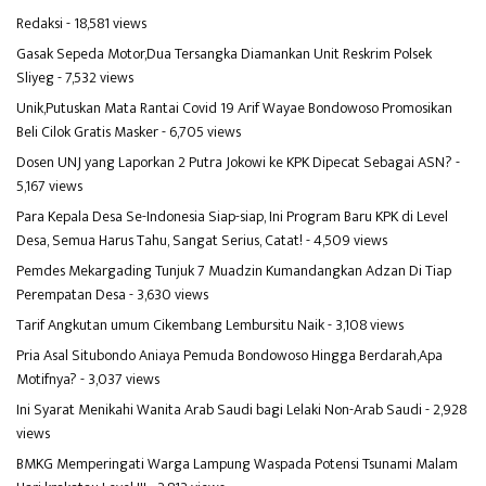
Redaksi
- 18,581 views
Gasak Sepeda Motor,Dua Tersangka Diamankan Unit Reskrim Polsek
Sliyeg
- 7,532 views
Unik,Putuskan Mata Rantai Covid 19 Arif Wayae Bondowoso Promosikan
Beli Cilok Gratis Masker
- 6,705 views
Dosen UNJ yang Laporkan 2 Putra Jokowi ke KPK Dipecat Sebagai ASN?
-
5,167 views
Para Kepala Desa Se-Indonesia Siap-siap, Ini Program Baru KPK di Level
Desa, Semua Harus Tahu, Sangat Serius, Catat!
- 4,509 views
Pemdes Mekargading Tunjuk 7 Muadzin Kumandangkan Adzan Di Tiap
Perempatan Desa
- 3,630 views
Tarif Angkutan umum Cikembang Lembursitu Naik
- 3,108 views
Pria Asal Situbondo Aniaya Pemuda Bondowoso Hingga Berdarah,Apa
Motifnya?
- 3,037 views
Ini Syarat Menikahi Wanita Arab Saudi bagi Lelaki Non-Arab Saudi
- 2,928
views
BMKG Memperingati Warga Lampung Waspada Potensi Tsunami Malam