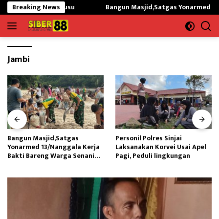
Langsung
SDN Gunung Susu
Breaking News
Bangun Masjid,Satgas Yonarmed 13/Nangga
ke
konten
Jambi
asjid,Satgas
Personil Polres Sinjai
Tingkatka
 13/Nanggala Kerja
Laksanakan Korvei Usai Apel
Kesehata
reng Warga Senaning
Pagi, Peduli lingkungan
Masyaraka
ir Sungai
Edukasi P