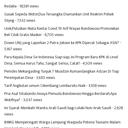
Redaksi
- 18,581 views
Gasak Sepeda Motor,Dua Tersangka Diamankan Unit Reskrim Polsek
Sliyeg
- 7,532 views
Unik,Putuskan Mata Rantai Covid 19 Arif Wayae Bondowoso Promosikan
Beli Cilok Gratis Masker
- 6,705 views
Dosen UNJ yang Laporkan 2 Putra Jokowi ke KPK Dipecat Sebagai ASN?
-
5,167 views
Para Kepala Desa Se-Indonesia Siap-siap, Ini Program Baru KPK di Level
Desa, Semua Harus Tahu, Sangat Serius, Catat!
- 4,509 views
Pemdes Mekargading Tunjuk 7 Muadzin Kumandangkan Adzan Di Tiap
Perempatan Desa
- 3,630 views
Tarif Angkutan umum Cikembang Lembursitu Naik
- 3,108 views
Pria Asal Situbondo Aniaya Pemuda Bondowoso Hingga Berdarah,Apa
Motifnya?
- 3,037 views
Ini Syarat Menikahi Wanita Arab Saudi bagi Lelaki Non-Arab Saudi
- 2,928
views
BMKG Memperingati Warga Lampung Waspada Potensi Tsunami Malam