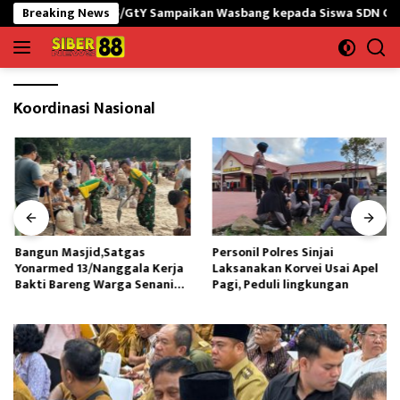
Langsung
 yonif 645/GtY Sampaikan Wasbang kepada Siswa SDN Gunung Susu
Breaking News
ke
konten
Koordinasi Nasional
Bangun Masjid,Satgas
Personil Polres Sinjai
Yonarmed 13/Nanggala Kerja
Laksanakan Korvei Usai Apel
Bakti Bareng Warga Senaning
Pagi, Peduli lingkungan
Ambil Pasir Sungai