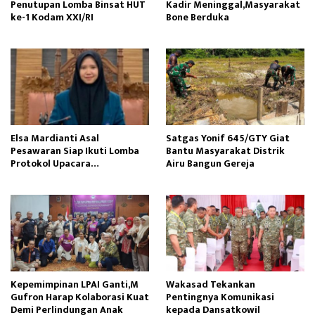
Penutupan Lomba Binsat HUT
Kadir Meninggal,Masyarakat
ke-1 Kodam XXI/RI
Bone Berduka
Elsa Mardianti Asal
Satgas Yonif 645/GTY Giat
Pesawaran Siap Ikuti Lomba
Bantu Masyarakat Distrik
Protokol Upacara
Airu Bangun Gereja ‎
Kemerdekaan RI Tingkat
Nasional
Kepemimpinan LPAI Ganti,M
Wakasad Tekankan
Gufron Harap Kolaborasi Kuat
Pentingnya Komunikasi
Demi Perlindungan Anak
kepada Dansatkowil