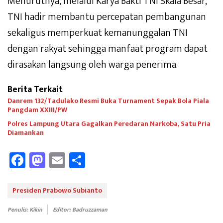
Menurutnya, melalui Karya Bakti TNI Skala Besar,
TNI hadir membantu percepatan pembangunan
sekaligus memperkuat kemanunggalan TNI
dengan rakyat sehingga manfaat program dapat
dirasakan langsung oleh warga penerima.
Berita Terkait
Danrem 132/Tadulako Resmi Buka Turnament Sepak Bola Piala
Pangdam XXIII/PW
Polres Lampung Utara Gagalkan Peredaran Narkoba, Satu Pria
Diamankan
Fa
M
E
Sh
ce
as
m
ar
b
to
ail
e
Presiden Prabowo Subianto
oo
d
Penulis: Kikin
Editor: Badruzzaman