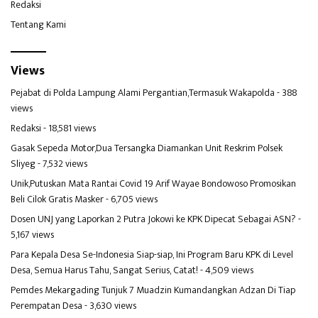
Redaksi
Tentang Kami
Views
Pejabat di Polda Lampung Alami Pergantian,Termasuk Wakapolda
- 388
views
Redaksi
- 18,581 views
Gasak Sepeda Motor,Dua Tersangka Diamankan Unit Reskrim Polsek
Sliyeg
- 7,532 views
Unik,Putuskan Mata Rantai Covid 19 Arif Wayae Bondowoso Promosikan
Beli Cilok Gratis Masker
- 6,705 views
Dosen UNJ yang Laporkan 2 Putra Jokowi ke KPK Dipecat Sebagai ASN?
-
5,167 views
Para Kepala Desa Se-Indonesia Siap-siap, Ini Program Baru KPK di Level
Desa, Semua Harus Tahu, Sangat Serius, Catat!
- 4,509 views
Pemdes Mekargading Tunjuk 7 Muadzin Kumandangkan Adzan Di Tiap
Perempatan Desa
- 3,630 views