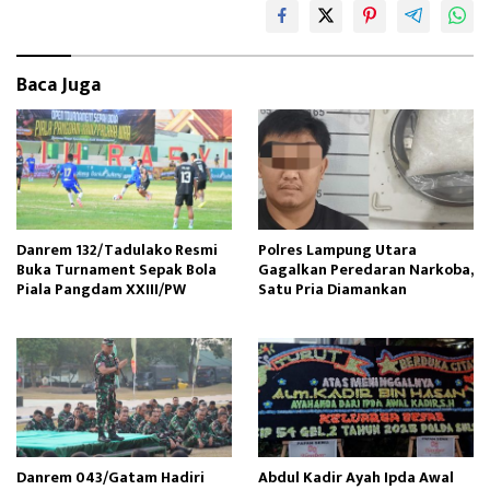
k
o
n
Baca Juga
Danrem 132/Tadulako Resmi
Polres Lampung Utara
Buka Turnament Sepak Bola
Gagalkan Peredaran Narkoba,
Piala Pangdam XXIII/PW
Satu Pria Diamankan
Danrem 043/Gatam Hadiri
Abdul Kadir Ayah Ipda Awal