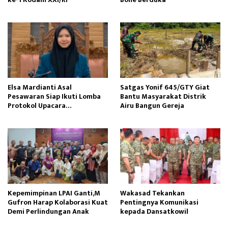
Elsa Mardianti Asal
Satgas Yonif 645/GTY Giat
Pesawaran Siap Ikuti Lomba
Bantu Masyarakat Distrik
Protokol Upacara
Airu Bangun Gereja ‎
Kemerdekaan RI Tingkat
Nasional
Kepemimpinan LPAI Ganti,M
Wakasad Tekankan
Gufron Harap Kolaborasi Kuat
Pentingnya Komunikasi
Demi Perlindungan Anak
kepada Dansatkowil