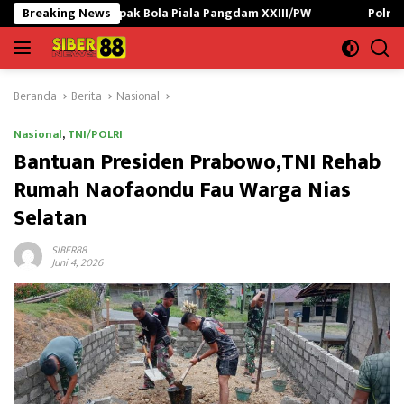
Langsung
epak Bola Piala Pangdam XXIII/PW
Breaking News
Polres Lampung Utara G
ke
konten
Beranda
Berita
Nasional
Nasional
,
TNI/POLRI
Bantuan Presiden Prabowo,TNI Rehab
Rumah Naofaondu Fau Warga Nias
Selatan
SIBER88
Juni 4, 2026