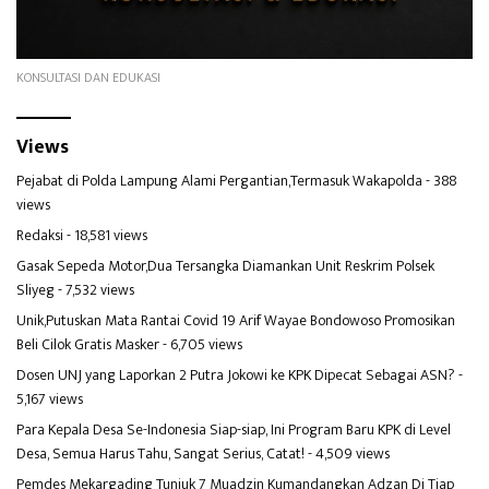
KONSULTASI DAN EDUKASI
Views
Pejabat di Polda Lampung Alami Pergantian,Termasuk Wakapolda
- 388
views
Redaksi
- 18,581 views
Gasak Sepeda Motor,Dua Tersangka Diamankan Unit Reskrim Polsek
Sliyeg
- 7,532 views
Unik,Putuskan Mata Rantai Covid 19 Arif Wayae Bondowoso Promosikan
Beli Cilok Gratis Masker
- 6,705 views
Dosen UNJ yang Laporkan 2 Putra Jokowi ke KPK Dipecat Sebagai ASN?
-
5,167 views
Para Kepala Desa Se-Indonesia Siap-siap, Ini Program Baru KPK di Level
Desa, Semua Harus Tahu, Sangat Serius, Catat!
- 4,509 views
Pemdes Mekargading Tunjuk 7 Muadzin Kumandangkan Adzan Di Tiap