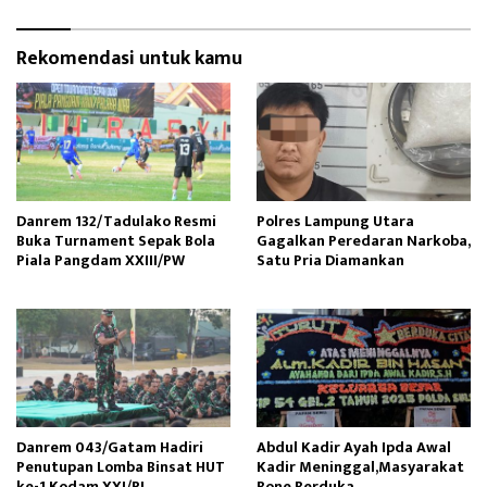
Rekomendasi untuk kamu
Danrem 132/Tadulako Resmi
Polres Lampung Utara
Buka Turnament Sepak Bola
Gagalkan Peredaran Narkoba,
Piala Pangdam XXIII/PW
Satu Pria Diamankan
Danrem 043/Gatam Hadiri
Abdul Kadir Ayah Ipda Awal
Penutupan Lomba Binsat HUT
Kadir Meninggal,Masyarakat
ke-1 Kodam XXI/RI
Bone Berduka