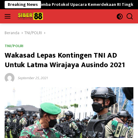
Langsung
kuti Lomba Protokol Upacara Kemerdekaan RI Tingkat Nasional
Breaking News
ke
konten
Beranda
TNI/POLRI
TNI/POLRI
Wakasad Lepas Kontingen TNI AD
Untuk Latma Wirajaya Ausindo 2021
September 25, 2021