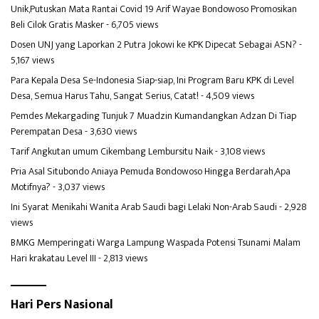
Unik,Putuskan Mata Rantai Covid 19 Arif Wayae Bondowoso Promosikan
Beli Cilok Gratis Masker
- 6,705 views
Dosen UNJ yang Laporkan 2 Putra Jokowi ke KPK Dipecat Sebagai ASN?
-
5,167 views
Para Kepala Desa Se-Indonesia Siap-siap, Ini Program Baru KPK di Level
Desa, Semua Harus Tahu, Sangat Serius, Catat!
- 4,509 views
Pemdes Mekargading Tunjuk 7 Muadzin Kumandangkan Adzan Di Tiap
Perempatan Desa
- 3,630 views
Tarif Angkutan umum Cikembang Lembursitu Naik
- 3,108 views
Pria Asal Situbondo Aniaya Pemuda Bondowoso Hingga Berdarah,Apa
Motifnya?
- 3,037 views
Ini Syarat Menikahi Wanita Arab Saudi bagi Lelaki Non-Arab Saudi
- 2,928
views
BMKG Memperingati Warga Lampung Waspada Potensi Tsunami Malam
Hari krakatau Level III
- 2,813 views
Hari Pers Nasional