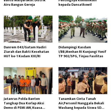
Bantu Masyarakat Distrik
Pentingnya Komunikasi
Airu Bangun Gereja ‎
kepada Dansatkowil
Danrem 043/Gatam Hadiri
Didampingi Kasdam
Ziarah dan Bakti Kesehatan
I/BB,Menhan RI Kunjungi Yonif
HUT ke-1 Kodam XXI/RI
TP 902/SPG, Tinjau Fasilitas
Jatanras Polda Banten
Tanamkan Cinta Tanah
Tangkap Dua Korlap Aksi
Air,Personil Nanggala Bekali
Demo di PEMI AW, Kuasa
Wasbang kepada Siswa SD