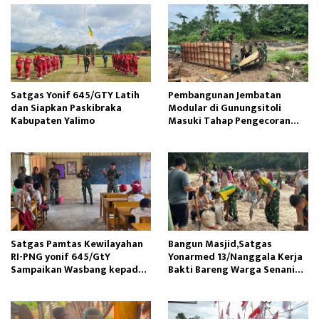
Satgas Yonif 645/GTY Latih
Pembangunan Jembatan
dan Siapkan Paskibraka
Modular di Gunungsitoli
Kabupaten Yalimo
Masuki Tahap Pengecoran
Abutmen
Satgas Pamtas Kewilayahan
Bangun Masjid,Satgas
RI-PNG yonif 645/GtY
Yonarmed 13/Nanggala Kerja
Sampaikan Wasbang kepada
Bakti Bareng Warga Senaning
Siswa SDN Gunung Susu
Ambil Pasir Sungai