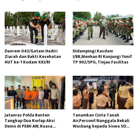
Danrem 043/Gatam Hadiri
Didampingi Kasdam
Ziarah dan Bakti Kesehatan
I/BB,Menhan RI Kunjungi Yonif
HUT ke-1 Kodam XXI/RI
TP 902/SPG, Tinjau Fasilitas
Jatanras Polda Banten
Tanamkan Cinta Tanah
Tangkap Dua Korlap Aksi
Air,Personil Nanggala Bekali
Demo di PEMI AW, Kuasa
Wasbang kepada Siswa SD
Hukum Minta Proses Hukum
Tunas Sejahtera
Profesional