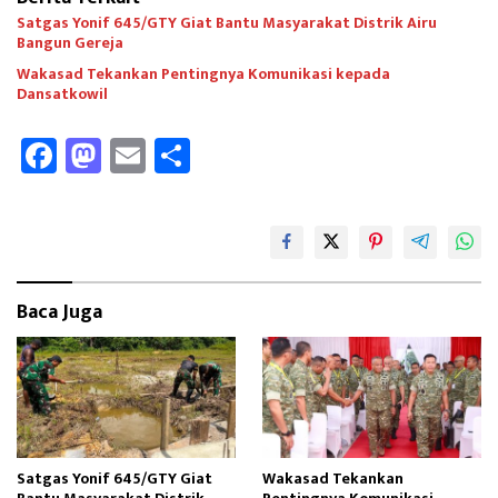
Satgas Yonif 645/GTY Giat Bantu Masyarakat Distrik Airu
Bangun Gereja ‎
Wakasad Tekankan Pentingnya Komunikasi kepada
Dansatkowil
Fa
M
E
Sh
ce
as
m
ar
b
to
ail
e
oo
d
k
o
Baca Juga
n
Satgas Yonif 645/GTY Giat
Wakasad Tekankan