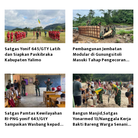
Hukum Minta Proses Hukum
Tunas Sejahtera
Profesional
Satgas Yonif 645/GTY Latih
Pembangunan Jembatan
dan Siapkan Paskibraka
Modular di Gunungsitoli
Kabupaten Yalimo
Masuki Tahap Pengecoran
Abutmen
Satgas Pamtas Kewilayahan
Bangun Masjid,Satgas
RI-PNG yonif 645/GtY
Yonarmed 13/Nanggala Kerja
Sampaikan Wasbang kepada
Bakti Bareng Warga Senaning
Siswa SDN Gunung Susu
Ambil Pasir Sungai