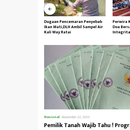
cemaran Penyebab
Perwira Kilang Balongan Gelar
Tanamka
H Ambil Sampel Air
Doa Bersama, Perkuat
Air,Perso
ai
Integritas dan Keberkahan
Wasbang 
Operasi
Tunas Se
Nasional
November 22, 2023
Pemilik Tanah Wajib Tahu ! Prog