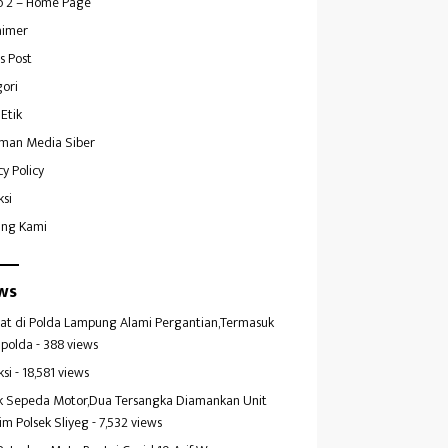
 2 – Home Page
aimer
s Post
ori
Etik
man Media Siber
cy Policy
ksi
ang Kami
ws
at di Polda Lampung Alami Pergantian,Termasuk
polda
- 388 views
ksi
- 18,581 views
k Sepeda Motor,Dua Tersangka Diamankan Unit
im Polsek Sliyeg
- 7,532 views