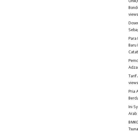
Unik,
Bondo
view
Dosen
Seba
Para 
Baru 
Catat
Pemd
Adza
Tari
view
Pria
Berd
Ini S
Arab
BMKG
Tsuna