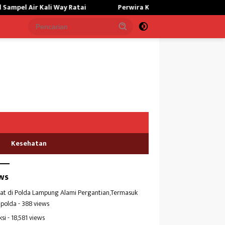
ali Way Ratai
Perwira Kilang Balongan Gelar Doa Bersama, 
Kesehatan
ws
at di Polda Lampung Alami Pergantian,Termasuk
polda
- 388 views
ksi
- 18,581 views