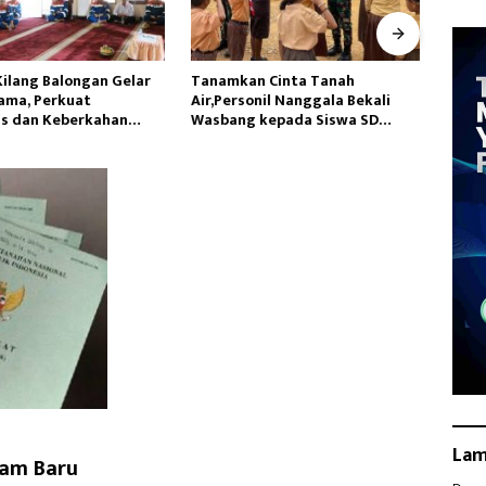
n Cinta Tanah
Hadapi Potensi El Nino,Bulog
Satga
nil Nanggala Bekali
Lampung Perkuat Cadangan
Siapk
kepada Siswa SD
Pangan Pemerintah
Yalim
jahtera
La
ram Baru