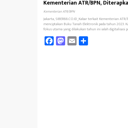
Kementerian ATR/BPN, Diterapka
Kementerian ATR/BPN
Jakarta, SIBER88.CO.ID_Kabar terkait Kementerian ATR
menciptakan Buku Tanah Elektronik pada tahun 2023. K
fokus utama yang dilakukan tahun ini ialah digitalisasi 
Fa
M
E
Sh
ce
as
m
ar
b
to
ail
e
oo
d
k
o
n