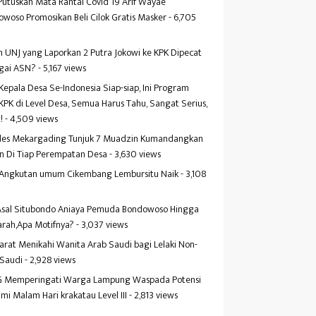
Putuskan Mata Rantai Covid 19 Arif Wayae
woso Promosikan Beli Cilok Gratis Masker
- 6,705
s
 UNJ yang Laporkan 2 Putra Jokowi ke KPK Dipecat
gai ASN?
- 5,167 views
Kepala Desa Se-Indonesia Siap-siap, Ini Program
KPK di Level Desa, Semua Harus Tahu, Sangat Serius,
!
- 4,509 views
es Mekargading Tunjuk 7 Muadzin Kumandangkan
n Di Tiap Perempatan Desa
- 3,630 views
f Angkutan umum Cikembang Lembursitu Naik
- 3,108
s
 Asal Situbondo Aniaya Pemuda Bondowoso Hingga
arah,Apa Motifnya?
- 3,037 views
yarat Menikahi Wanita Arab Saudi bagi Lelaki Non-
 Saudi
- 2,928 views
 Memperingati Warga Lampung Waspada Potensi
mi Malam Hari krakatau Level III
- 2,813 views