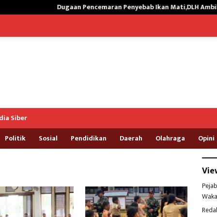
Dugaan Pencemaran Penyebab Ikan Mati,DLH Ambil Sampel Air K
ia Siber
Politik
Sosial
Pendidikan
Daerah
Olahraga
Opini
Vie
Pejab
Waka
Reda