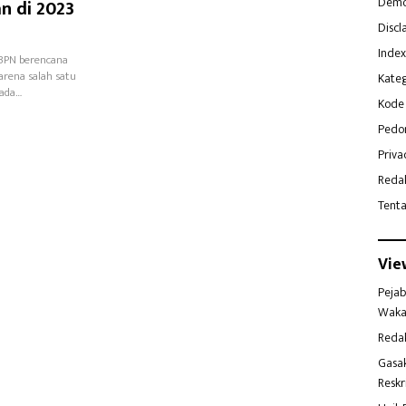
Demo
n di 2023
Discl
Index
/BPN berencana
arena salah satu
Kateg
pada…
Kode 
Pedo
Priva
Reda
Tent
Vie
Pejab
Waka
Reda
Gasa
Reskr