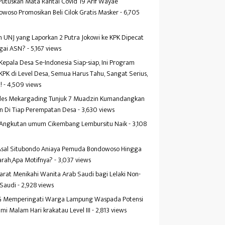
Putuskan Mata Rantai Covid 19 Arif Wayae
woso Promosikan Beli Cilok Gratis Masker
- 6,705
s
 UNJ yang Laporkan 2 Putra Jokowi ke KPK Dipecat
gai ASN?
- 5,167 views
Kepala Desa Se-Indonesia Siap-siap, Ini Program
KPK di Level Desa, Semua Harus Tahu, Sangat Serius,
!
- 4,509 views
es Mekargading Tunjuk 7 Muadzin Kumandangkan
n Di Tiap Perempatan Desa
- 3,630 views
f Angkutan umum Cikembang Lembursitu Naik
- 3,108
s
 Asal Situbondo Aniaya Pemuda Bondowoso Hingga
arah,Apa Motifnya?
- 3,037 views
yarat Menikahi Wanita Arab Saudi bagi Lelaki Non-
 Saudi
- 2,928 views
 Memperingati Warga Lampung Waspada Potensi
mi Malam Hari krakatau Level III
- 2,813 views