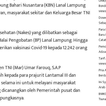
Unik,
ung Bahari Nusantara (KBN) Lanal Lampung
Bondo
view
an, masyarakat sekitar dan Keluarga Besar TNI
Dosen
Seba
Para 
sehatan (Nakes) yang dilibatkan sebagai
Baru 
 Balai Pengobatan (BP) Lanal Lampung. Hingga
Catat
Pemd
rikan vaksinasi Covid-19 kepada 12.242 orang
Adza
Tari
view
en TNI (Mar) Umar Farouq, S.A.P
Pria
 kepada para prajurit Lantamal III dan
Berd
s selama ini untuk melayani masyarakat
Ini S
Arab
g dicanangkan oleh Pemerintah pusat dan
BMKG
 “pungkasnya.
Tsuna