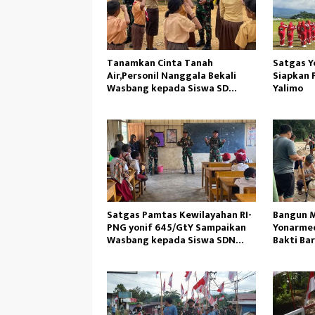
Tanamkan Cinta Tanah
Satgas Y
Air,Personil Nanggala Bekali
Siapkan 
Wasbang kepada Siswa SD
Yalimo
Tunas Sejahtera
Satgas Pamtas Kewilayahan RI-
Bangun M
PNG yonif 645/GtY Sampaikan
Yonarmed
Wasbang kepada Siswa SDN
Bakti Ba
Gunung Susu
Ambil Pa