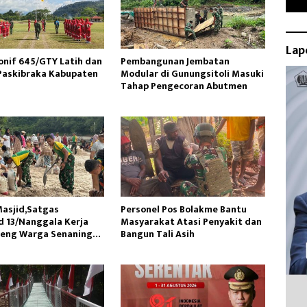
Lap
onif 645/GTY Latih dan
Pembangunan Jembatan
Paskibraka Kabupaten
Modular di Gunungsitoli Masuki
Tahap Pengecoran Abutmen
asjid,Satgas
Personel Pos Bolakme Bantu
 13/Nanggala Kerja
Masyarakat Atasi Penyakit dan
reng Warga Senaning
Bangun Tali Asih
sir Sungai