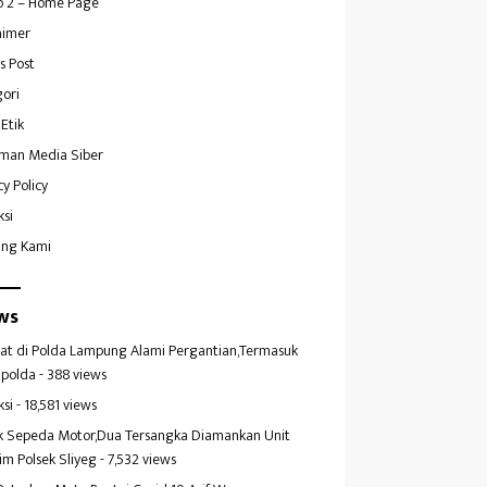
 2 – Home Page
aimer
s Post
ori
Etik
man Media Siber
cy Policy
ksi
ang Kami
ws
at di Polda Lampung Alami Pergantian,Termasuk
polda
- 388 views
ksi
- 18,581 views
k Sepeda Motor,Dua Tersangka Diamankan Unit
im Polsek Sliyeg
- 7,532 views