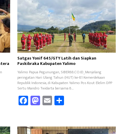
Satgas Yonif 645/GTY Latih dan Siapkan
htera
Paskibraka Kabupaten Yalimo
an
Yalimo Papua Pegunungan, SIBER88.CO.ID_Menjelang
peringatan Hari Ulang Tahun (HUT) ke-81 Kemerdekaan
Republik Indonesia, di Kabupaten Yalimo Pos Kout Elelim DPP
Sertu Mandro Twidarta bersama 8…
Fa
M
E
Sh
ce
as
m
ar
b
to
ail
e
oo
d