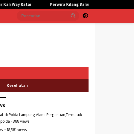
Perwira Kilang Balongan Gelar Doa Bersama, Perkuat Integritas da
Kesehatan
ws
at di Polda Lampung Alami Pergantian,Termasuk
polda
- 388 views
ksi
- 18,581 views