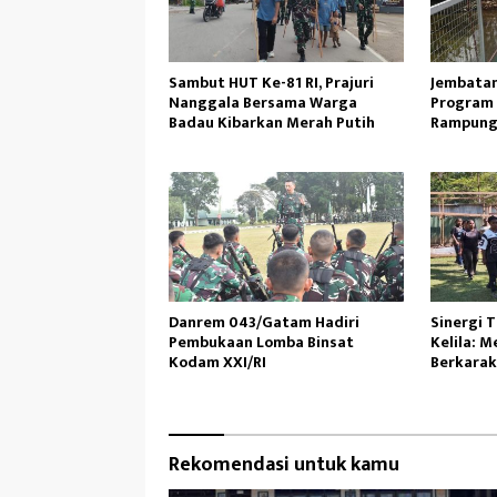
Sambut HUT Ke-81 RI, Prajuri
Jembatan
Nanggala Bersama Warga
Program 
Badau Kibarkan Merah Putih
Rampung
Lancar
Danrem 043/Gatam Hadiri
Sinergi 
Pembukaan Lomba Binsat
Kelila: 
Kodam XXI/RI
Berkarak
Rekomendasi untuk kamu