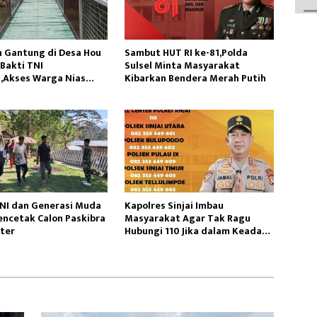
 Gantung di Desa Hou
Sambut HUT RI ke-81,Polda
Bakti TNI
Sulsel Minta Masyarakat
,Akses Warga Nias
Kibarkan Bendera Merah Putih
TNI dan Generasi Muda
Kapolres Sinjai Imbau
Mencetak Calon Paskibra
Masyarakat Agar Tak Ragu
ter
Hubungi 110 Jika dalam Keadaan
Mendesak