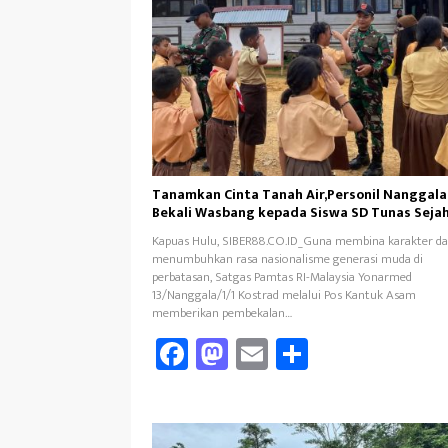
Tanamkan Cinta Tanah Air,Personil Nanggala
Bekali Wasbang kepada Siswa SD Tunas Seja
Kapuas Hulu, SIBER88.CO.ID_Guna membina karakter d
menumbuhkan rasa nasionalisme generasi muda di
perbatasan, Satgas Pamtas RI-Malaysia Yonarmed
13/Nanggala/1/1 Kostrad melalui Pos Kantuk Asam
memberikan pembekalan…
Fa
M
E
Sh
ce
as
m
ar
b
to
ail
e