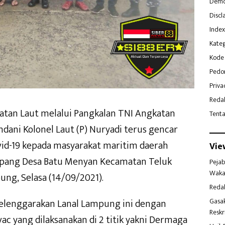
Demo
Discl
Index
Kateg
Kode 
Pedo
Priva
Reda
atan Laut melalui Pangkalan TNI Angkatan
Tent
dani Kolonel Laut (P) Nuryadi terus gencar
vid-19 kepada masyarakat maritim daerah
Vie
pang Desa Batu Menyan Kecamatan Teluk
Pejab
Waka
g, Selasa (14/09/2021).
Reda
Gasa
iselenggarakan Lanal Lampung ini dengan
Reskr
vac yang dilaksanakan di 2 titik yakni Dermaga