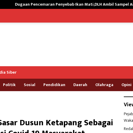
n Penyebab Ikan Mati,DLH Ambil Sampel Air Kali Way Ratai
ia Siber
Politik
Sosial
Pendidikan
Daerah
Olahraga
Opini
Vie
Pejab
Sasar Dusun Ketapang Sebagai
Waka
Reda