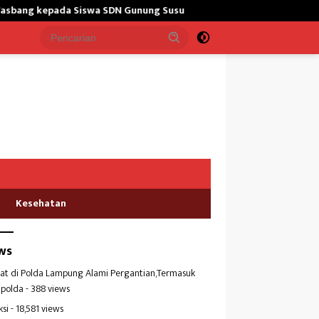
wa SDN Gunung Susu
Bangun Masjid,Satgas Yonarmed 13/Nan
Kesehatan
ws
at di Polda Lampung Alami Pergantian,Termasuk
polda
- 388 views
ksi
- 18,581 views