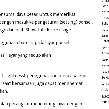
Unik,
Bondo
view
onsumsi daya besar. Untuk memeriksa
Dosen
dengan masuk ke pengaturan (setting) ponsel,
Seba
sage dan pilih Show full device usage.
Para 
Baru 
Catat
ggunaan baterai pada layar ponsel:
Pemd
Adza
ss): layar yang redup akan
Tari
i.
view
Pria
st brightness): pengguna akan mendapatkan
Berd
 Di saat bersamaan juga dapat menghemat
Ini S
Arab
kan.
BMKG
Tsuna
jumlah perangkat mendukung layar dengan