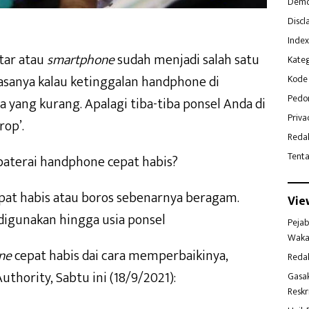
Demo
Discl
Index
tar atau
smartphone
sudah menjadi salah satu
Kateg
sanya kalau ketinggalan handphone di
Kode 
Pedo
a yang kurang. Apalagi tiba-tiba ponsel Anda di
Priva
rop’.
Reda
Tent
aterai handphone cepat habis?
epat habis atau boros sebenarnya beragam.
Vie
g digunakan hingga usia ponsel
Pejab
Waka
ne
cepat habis dai cara memperbaikinya,
Reda
uthority, Sabtu ini (18/9/2021):
Gasa
Reskr