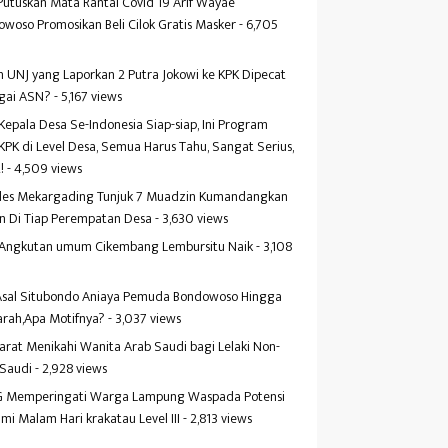
Putuskan Mata Rantai Covid 19 Arif Wayae
woso Promosikan Beli Cilok Gratis Masker
- 6,705
s
 UNJ yang Laporkan 2 Putra Jokowi ke KPK Dipecat
gai ASN?
- 5,167 views
Kepala Desa Se-Indonesia Siap-siap, Ini Program
KPK di Level Desa, Semua Harus Tahu, Sangat Serius,
!
- 4,509 views
es Mekargading Tunjuk 7 Muadzin Kumandangkan
n Di Tiap Perempatan Desa
- 3,630 views
f Angkutan umum Cikembang Lembursitu Naik
- 3,108
s
 Asal Situbondo Aniaya Pemuda Bondowoso Hingga
arah,Apa Motifnya?
- 3,037 views
yarat Menikahi Wanita Arab Saudi bagi Lelaki Non-
 Saudi
- 2,928 views
 Memperingati Warga Lampung Waspada Potensi
mi Malam Hari krakatau Level III
- 2,813 views