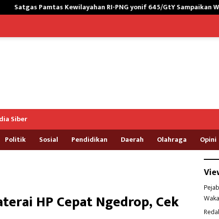
Kewilayahan RI-PNG yonif 645/GtY Sampaikan Wasbang kepada Sis
ia Siber
Politik
Sosial
Pendidikan
Daerah
Olahraga
Opini
Vie
Pejab
aterai HP Cepat Ngedrop, Cek
Waka
Reda