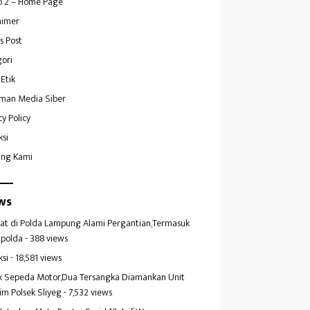
 2 – Home Page
aimer
s Post
ori
Etik
man Media Siber
cy Policy
ksi
ang Kami
ws
at di Polda Lampung Alami Pergantian,Termasuk
polda
- 388 views
ksi
- 18,581 views
k Sepeda Motor,Dua Tersangka Diamankan Unit
im Polsek Sliyeg
- 7,532 views