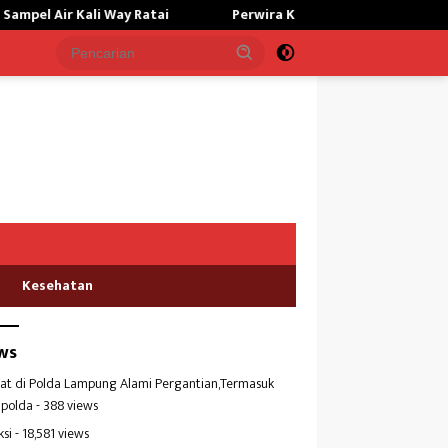
 Kali Way Ratai
Perwira Kilang Balongan Gelar Doa Bersama
Kesehatan
ws
at di Polda Lampung Alami Pergantian,Termasuk
polda
- 388 views
ksi
- 18,581 views