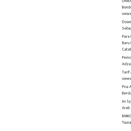
Unik,
Bondo
view
Dosen
Seba
Para 
Baru 
Catat
Pemd
Adza
Tari
view
Pria
Berd
Ini S
Arab
BMKG
Tsuna