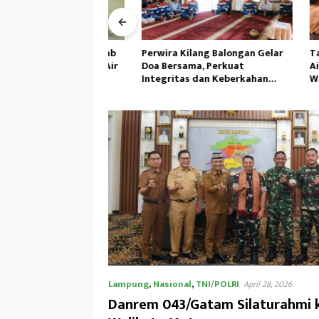
cemaran Penyebab
Perwira Kilang Balongan Gelar
Tanamka
H Ambil Sampel Air
Doa Bersama, Perkuat
Air,Perso
ai
Integritas dan Keberkahan
Wasbang 
Operasi
Tunas Se
Lampung
,
Nasional
,
TNI/POLRI
April 28, 2026
Danrem 043/Gatam Silaturahmi 