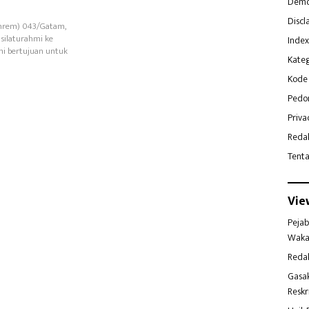
Demo
Discl
nrem) 043/Gatam,
silaturahmi ke
Index
ni bertujuan untuk
Kateg
Kode 
Pedo
Priva
Reda
Tent
Vie
Pejab
Waka
Reda
Gasa
Reskr