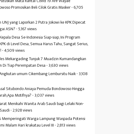
Putuskan Mata Rantai Covid 19 Arif Wayae
woso Promosikan Beli Cilok Gratis Masker
- 6,705
s
 UNJ yang Laporkan 2 Putra Jokowi ke KPK Dipecat
gai ASN?
- 5,167 views
Kepala Desa Se-Indonesia Siap-siap, Ini Program
KPK di Level Desa, Semua Harus Tahu, Sangat Serius,
!
- 4,509 views
es Mekargading Tunjuk 7 Muadzin Kumandangkan
n Di Tiap Perempatan Desa
- 3,630 views
f Angkutan umum Cikembang Lembursitu Naik
- 3,108
s
 Asal Situbondo Aniaya Pemuda Bondowoso Hingga
arah,Apa Motifnya?
- 3,037 views
yarat Menikahi Wanita Arab Saudi bagi Lelaki Non-
 Saudi
- 2,928 views
 Memperingati Warga Lampung Waspada Potensi
mi Malam Hari krakatau Level III
- 2,813 views