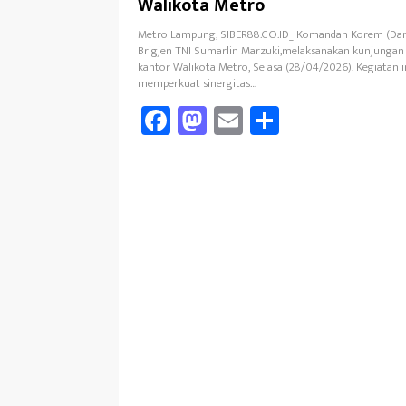
Walikota Metro
Metro Lampung, SIBER88.CO.ID_ Komandan Korem (Da
Brigjen TNI Sumarlin Marzuki,melaksanakan kunjungan 
kantor Walikota Metro, Selasa (28/04/2026). Kegiatan i
memperkuat sinergitas…
Fa
M
E
Sh
ce
as
m
ar
b
to
ail
e
oo
d
k
o
n