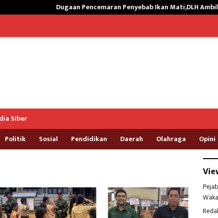
Dugaan Pencemaran Penyebab Ikan Mati,DLH Ambil Sampel Air
ia Siber
Politik
Sosial
Pendidikan
Daerah
Olahraga
Opini
Vie
Pejab
Waka
Reda