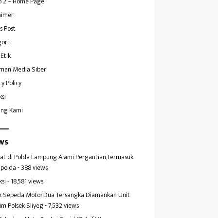
 2 – Home Page
aimer
s Post
ori
Etik
man Media Siber
cy Policy
ksi
ang Kami
ws
at di Polda Lampung Alami Pergantian,Termasuk
polda
- 388 views
ksi
- 18,581 views
k Sepeda Motor,Dua Tersangka Diamankan Unit
im Polsek Sliyeg
- 7,532 views