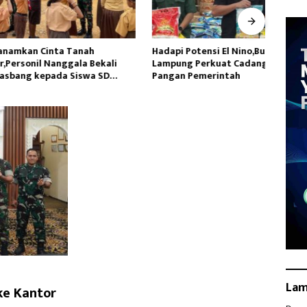
n Cinta Tanah
Hadapi Potensi El Nino,Bulog
Satga
nil Nanggala Bekali
Lampung Perkuat Cadangan
Siapk
kepada Siswa SD
Pangan Pemerintah
Yalim
jahtera
La
ke Kantor