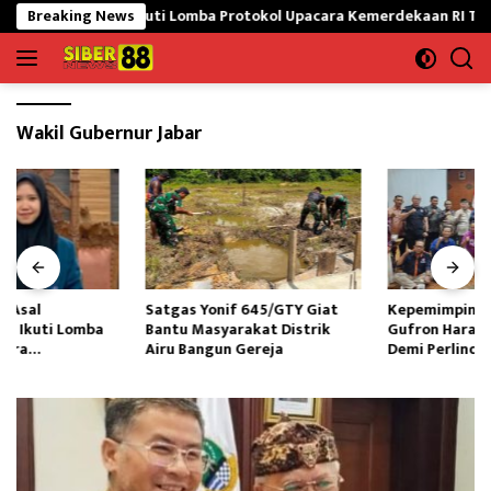
Langsung
waran Siap Ikuti Lomba Protokol Upacara Kemerdekaan RI Tingkat Na
Breaking News
ke
konten
Wakil Gubernur Jabar
Satgas Yonif 645/GTY Giat
Kepemimpinan LPAI Ganti,M
Bantu Masyarakat Distrik
Gufron Harap Kolaborasi Kuat
Airu Bangun Gereja ‎
Demi Perlindungan Anak