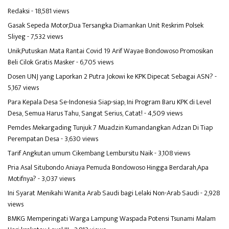
Redaksi
- 18,581 views
Gasak Sepeda Motor,Dua Tersangka Diamankan Unit Reskrim Polsek
Sliyeg
- 7,532 views
Unik,Putuskan Mata Rantai Covid 19 Arif Wayae Bondowoso Promosikan
Beli Cilok Gratis Masker
- 6,705 views
Dosen UNJ yang Laporkan 2 Putra Jokowi ke KPK Dipecat Sebagai ASN?
-
5,167 views
Para Kepala Desa Se-Indonesia Siap-siap, Ini Program Baru KPK di Level
Desa, Semua Harus Tahu, Sangat Serius, Catat!
- 4,509 views
Pemdes Mekargading Tunjuk 7 Muadzin Kumandangkan Adzan Di Tiap
Perempatan Desa
- 3,630 views
Tarif Angkutan umum Cikembang Lembursitu Naik
- 3,108 views
Pria Asal Situbondo Aniaya Pemuda Bondowoso Hingga Berdarah,Apa
Motifnya?
- 3,037 views
Ini Syarat Menikahi Wanita Arab Saudi bagi Lelaki Non-Arab Saudi
- 2,928
views
BMKG Memperingati Warga Lampung Waspada Potensi Tsunami Malam