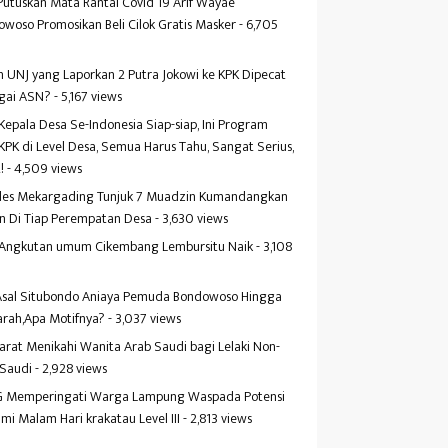
Putuskan Mata Rantai Covid 19 Arif Wayae
woso Promosikan Beli Cilok Gratis Masker
- 6,705
s
 UNJ yang Laporkan 2 Putra Jokowi ke KPK Dipecat
gai ASN?
- 5,167 views
Kepala Desa Se-Indonesia Siap-siap, Ini Program
KPK di Level Desa, Semua Harus Tahu, Sangat Serius,
!
- 4,509 views
es Mekargading Tunjuk 7 Muadzin Kumandangkan
n Di Tiap Perempatan Desa
- 3,630 views
f Angkutan umum Cikembang Lembursitu Naik
- 3,108
s
 Asal Situbondo Aniaya Pemuda Bondowoso Hingga
arah,Apa Motifnya?
- 3,037 views
yarat Menikahi Wanita Arab Saudi bagi Lelaki Non-
 Saudi
- 2,928 views
 Memperingati Warga Lampung Waspada Potensi
mi Malam Hari krakatau Level III
- 2,813 views