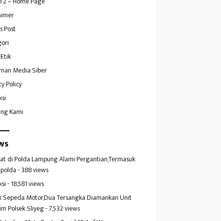
 2 – Home Page
aimer
s Post
ori
Etik
man Media Siber
cy Policy
ksi
ang Kami
ws
at di Polda Lampung Alami Pergantian,Termasuk
polda
- 388 views
ksi
- 18,581 views
k Sepeda Motor,Dua Tersangka Diamankan Unit
im Polsek Sliyeg
- 7,532 views