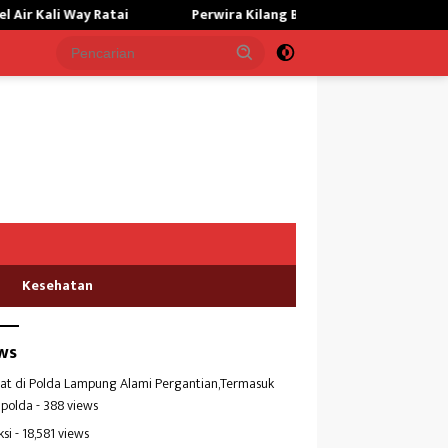
Way Ratai
Perwira Kilang Balongan Gelar Doa Bersama, Per
Kesehatan
ws
at di Polda Lampung Alami Pergantian,Termasuk
polda
- 388 views
ksi
- 18,581 views