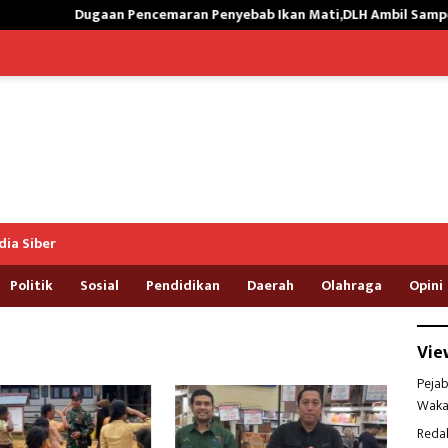
Dugaan Pencemaran Penyebab Ikan Mati,DLH Ambil Sampel Air Kali 
ia Siber
Politik
Sosial
Pendidikan
Daerah
Olahraga
Opini
Vie
Pejab
Waka
Reda