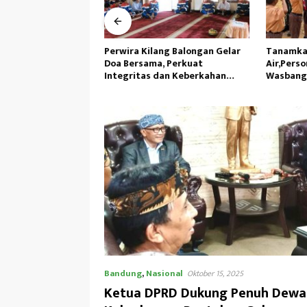
cemaran Penyebab
Perwira Kilang Balongan Gelar
Tanamka
H Ambil Sampel Air
Doa Bersama, Perkuat
Air,Perso
ai
Integritas dan Keberkahan
Wasbang 
Operasi
Tunas Se
Bandung
,
Nasional
Oktober 15, 2025
Ketua DPRD Dukung Penuh Dewa