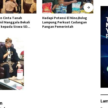
n Cinta Tanah
Hadapi Potensi El Nino,Bulog
Satga
nil Nanggala Bekali
Lampung Perkuat Cadangan
Siapk
kepada Siswa SD
Pangan Pemerintah
Yalim
jahtera
La
n