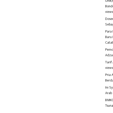
Unik,
Bondo
view
Dosen
Seba
Para 
Baru 
Catat
Pemd
Adza
Tari
view
Pria
Berd
Ini S
Arab
BMKG
Tsuna