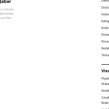
Jabar
Demo
Discl
urus dewan
 Barat,Buky
Index
etua DPRD…
Kateg
Kode 
Pedo
Priva
Reda
Tent
Vie
Pejab
Waka
Reda
Gasa
Reskr