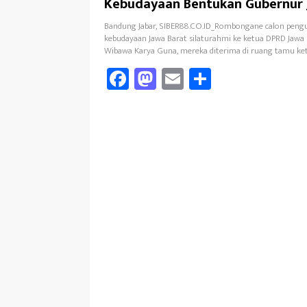
Kebudayaan Bentukan Gubernur 
Bandung Jabar, SIBER88.CO.ID_Rombongane calon peng
kebudayaan Jawa Barat silaturahmi ke ketua DPRD Jawa
Wibawa Karya Guna, mereka diterima di ruang tamu k
Fa
M
E
Sh
ce
as
m
ar
b
to
ail
e
oo
d
k
o
n