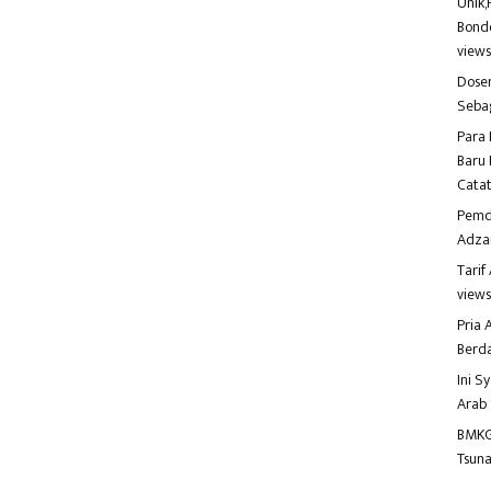
Unik,
Bondo
view
Dosen
Seba
Para 
Baru 
Catat
Pemd
Adza
Tari
view
Pria
Berd
Ini S
Arab
BMKG
Tsuna