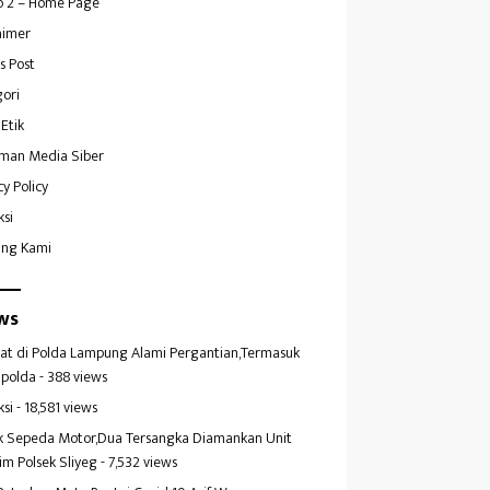
 2 – Home Page
aimer
s Post
ori
Etik
man Media Siber
cy Policy
ksi
ang Kami
ws
at di Polda Lampung Alami Pergantian,Termasuk
polda
- 388 views
ksi
- 18,581 views
k Sepeda Motor,Dua Tersangka Diamankan Unit
im Polsek Sliyeg
- 7,532 views