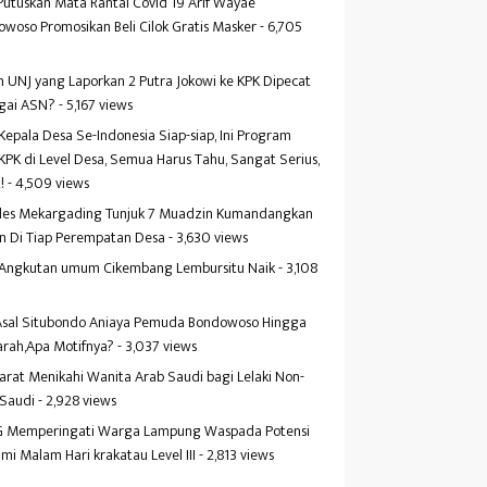
Putuskan Mata Rantai Covid 19 Arif Wayae
woso Promosikan Beli Cilok Gratis Masker
- 6,705
s
 UNJ yang Laporkan 2 Putra Jokowi ke KPK Dipecat
gai ASN?
- 5,167 views
Kepala Desa Se-Indonesia Siap-siap, Ini Program
KPK di Level Desa, Semua Harus Tahu, Sangat Serius,
!
- 4,509 views
es Mekargading Tunjuk 7 Muadzin Kumandangkan
n Di Tiap Perempatan Desa
- 3,630 views
f Angkutan umum Cikembang Lembursitu Naik
- 3,108
s
 Asal Situbondo Aniaya Pemuda Bondowoso Hingga
arah,Apa Motifnya?
- 3,037 views
yarat Menikahi Wanita Arab Saudi bagi Lelaki Non-
 Saudi
- 2,928 views
 Memperingati Warga Lampung Waspada Potensi
mi Malam Hari krakatau Level III
- 2,813 views