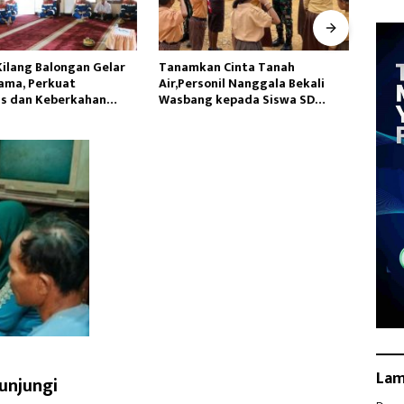
n Cinta Tanah
Hadapi Potensi El Nino,Bulog
Satga
nil Nanggala Bekali
Lampung Perkuat Cadangan
Siapk
kepada Siswa SD
Pangan Pemerintah
Yalim
jahtera
La
kunjungi