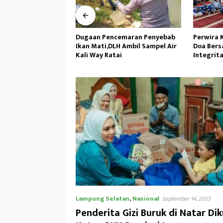
cemaran Penyebab
Perwira Kilang Balongan Gelar
Tanamka
H Ambil Sampel Air
Doa Bersama, Perkuat
Air,Perso
ai
Integritas dan Keberkahan
Wasbang 
Operasi
Tunas Se
Lampung Selatan
,
Nasional
September 14, 2025
Penderita Gizi Buruk di Natar Di