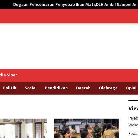
 Pencemaran Penyebab Ikan Mati,DLH Ambil Sampel Air Kali Way Rat
ia Siber
Politik
Sosial
Pendidikan
Daerah
Olahraga
Opini
Vie
Pejab
Waka
Reda