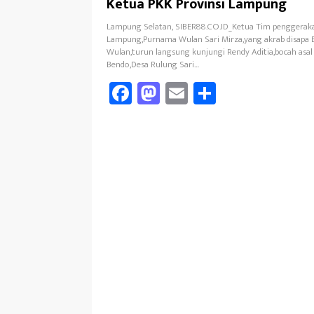
Ketua PKK Provinsi Lampung
Lampung Selatan, SIBER88.CO.ID_Ketua Tim penggeraka
Lampung,Purnama Wulan Sari Mirza,yang akrab disapa 
Wulan,turun langsung kunjungi Rendy Aditia,bocah as
Bendo,Desa Rulung Sari…
Fa
M
E
Sh
ce
as
m
ar
b
to
ail
e
oo
d
k
o
n