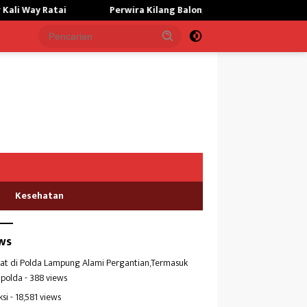
ai
Perwira Kilang Balongan Gelar Doa Bersama, Perkuat Int
Kesehatan
ws
at di Polda Lampung Alami Pergantian,Termasuk
polda
- 388 views
ksi
- 18,581 views