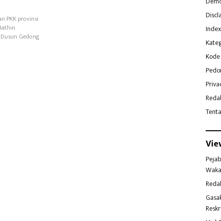
Demo
Discl
n PKK provinsi
Bathin
Index
al Dusun Gedong
Kateg
Kode 
Pedo
Priva
Reda
Tent
Vie
Pejab
Waka
Reda
Gasa
Reskr