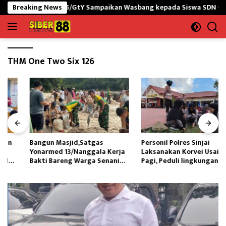
Langsung
NG yonif 645/GtY Sampaikan Wasbang kepada Siswa SDN Gunung Su
Breaking News
ke
konten
THM One Two Six 126
Bangun Masjid,Satgas
Personil Polres Sinjai
Yonarmed 13/Nanggala Kerja
Laksanakan Korvei Usai Apel
Bakti Bareng Warga Senaning
Pagi, Peduli lingkungan
Ambil Pasir Sungai