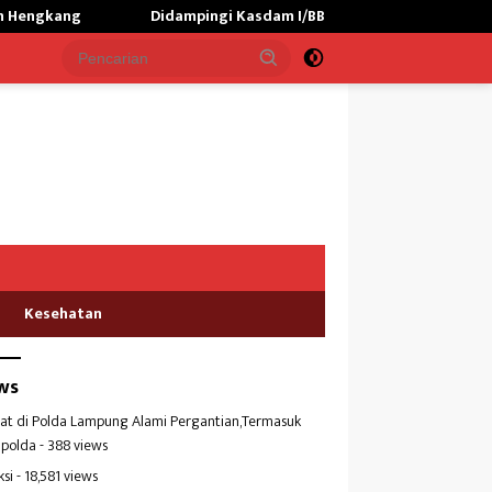
Didampingi Kasdam I/BB,Menhan RI Kunjungi Yonif TP 902/SPG,
Kesehatan
ws
at di Polda Lampung Alami Pergantian,Termasuk
polda
- 388 views
ksi
- 18,581 views