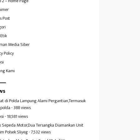
 2 – Home Page
aimer
s Post
ori
Etik
man Media Siber
cy Policy
ksi
ang Kami
ws
at di Polda Lampung Alami Pergantian,Termasuk
polda
- 388 views
ksi
- 18,581 views
k Sepeda Motor,Dua Tersangka Diamankan Unit
im Polsek Sliyeg
- 7,532 views