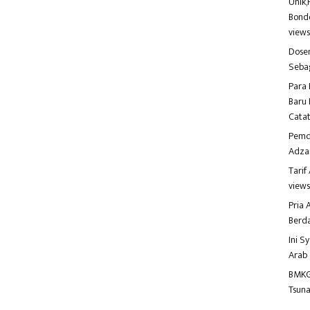
Unik,
Bondo
view
Dosen
Seba
Para 
Baru 
Catat
Pemd
Adza
Tari
view
Pria
Berd
Ini S
Arab
BMKG
Tsuna