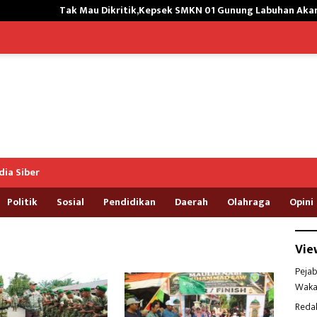
Tak Mau Dikritik,Kepsek SMKN 01 Gunung Labuhan Akan Hengkang
ia Siber
Politik
Sosial
Pendidikan
Daerah
Olahraga
Opini
Vie
Pejab
Waka
Reda