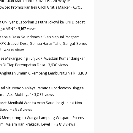
Putuskan Mata Rantai Covid 19 Arif Wayae
woso Promosikan Beli Cilok Gratis Masker
- 6,705
s
 UNJ yang Laporkan 2 Putra Jokowi ke KPK Dipecat
gai ASN?
- 5,167 views
Kepala Desa Se-Indonesia Siap-siap, Ini Program
KPK di Level Desa, Semua Harus Tahu, Sangat Serius,
!
- 4,509 views
es Mekargading Tunjuk 7 Muadzin Kumandangkan
n Di Tiap Perempatan Desa
- 3,630 views
f Angkutan umum Cikembang Lembursitu Naik
- 3,108
s
 Asal Situbondo Aniaya Pemuda Bondowoso Hingga
arah,Apa Motifnya?
- 3,037 views
yarat Menikahi Wanita Arab Saudi bagi Lelaki Non-
 Saudi
- 2,928 views
 Memperingati Warga Lampung Waspada Potensi
mi Malam Hari krakatau Level III
- 2,813 views