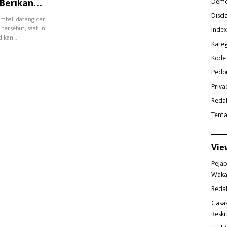
 Berikan
Demo
Discl
mbali datang dari
tersebut, saat ini
Index
dikan…
Kateg
Kode 
Pedo
Priva
Reda
Tent
Vie
Pejab
Waka
Reda
Gasa
Reskr