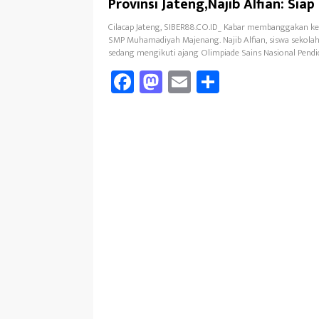
Provinsi Jateng,Najib Alfian: Siap
Yang Yerbaik
Cilacap Jateng, SIBER88.CO.ID_ Kabar membanggakan ke
SMP Muhamadiyah Majenang. Najib Alfian, siswa sekolah 
sedang mengikuti ajang Olimpiade Sains Nasional Pendi
Fa
M
E
Sh
ce
as
m
ar
b
to
ail
e
oo
d
k
o
n