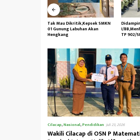
ritik,Kepsek SMKN
Didampingi Kasdam
DKM Masj
abuhan Akan
I/BB,Menhan RI Kunjungi Yonif
dan Pem
TP 902/SPG, Tinjau Fasilitas
Peringat
Muhamm
Cilacap
,
Nasional
,
Pendidikan
Juli 23, 2026
Wakili Cilacap di OSN P Matemat