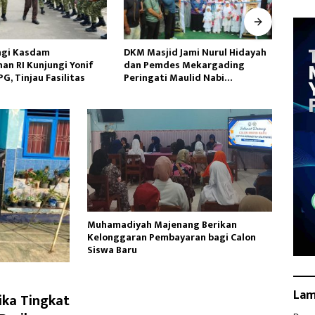
id Jami Nurul Hidayah
Jatanras Polda Banten Tangkap
Duga
des Mekargading
Dua Korlap Aksi Demo di PEMI
Ikan 
i Maulid Nabi
AW, Kuasa Hukum Minta Proses
Kali 
ad
Hukum Profesional
Muhamadiyah Majenang Berikan
Kelonggaran Pembayaran bagi Calon
Siswa Baru
La
ika Tingkat