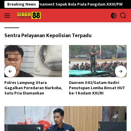
Langsung
i Buka Turnament Sepak Bola Piala Pangdam XXIII/PW
Breaking News
Polr
ke
konten
Sentra Pelayanan Kepolisian Terpadu
Polres Lampung Utara
Danrem 043/Gatam Hadiri
Gagalkan Peredaran Narkoba,
Penutupan Lomba Binsat HUT
Satu Pria Diamankan
ke-1 Kodam XXI/RI