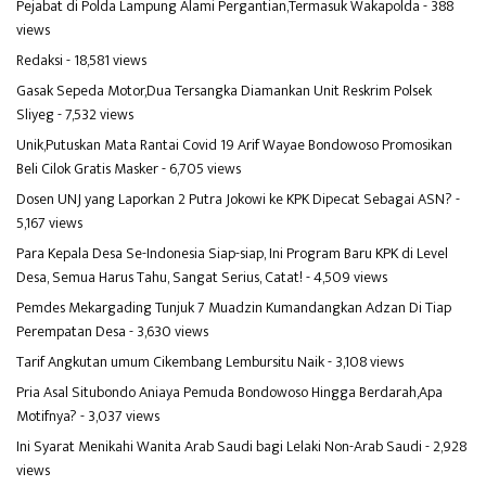
Pejabat di Polda Lampung Alami Pergantian,Termasuk Wakapolda
- 388
views
Redaksi
- 18,581 views
Gasak Sepeda Motor,Dua Tersangka Diamankan Unit Reskrim Polsek
Sliyeg
- 7,532 views
Unik,Putuskan Mata Rantai Covid 19 Arif Wayae Bondowoso Promosikan
Beli Cilok Gratis Masker
- 6,705 views
Dosen UNJ yang Laporkan 2 Putra Jokowi ke KPK Dipecat Sebagai ASN?
-
5,167 views
Para Kepala Desa Se-Indonesia Siap-siap, Ini Program Baru KPK di Level
Desa, Semua Harus Tahu, Sangat Serius, Catat!
- 4,509 views
Pemdes Mekargading Tunjuk 7 Muadzin Kumandangkan Adzan Di Tiap
Perempatan Desa
- 3,630 views
Tarif Angkutan umum Cikembang Lembursitu Naik
- 3,108 views
Pria Asal Situbondo Aniaya Pemuda Bondowoso Hingga Berdarah,Apa
Motifnya?
- 3,037 views
Ini Syarat Menikahi Wanita Arab Saudi bagi Lelaki Non-Arab Saudi
- 2,928
views