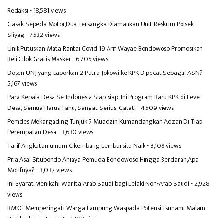
Redaksi
- 18,581 views
Gasak Sepeda Motor,Dua Tersangka Diamankan Unit Reskrim Polsek
Sliyeg
- 7,532 views
Unik,Putuskan Mata Rantai Covid 19 Arif Wayae Bondowoso Promosikan
Beli Cilok Gratis Masker
- 6,705 views
Dosen UNJ yang Laporkan 2 Putra Jokowi ke KPK Dipecat Sebagai ASN?
-
5,167 views
Para Kepala Desa Se-Indonesia Siap-siap, Ini Program Baru KPK di Level
Desa, Semua Harus Tahu, Sangat Serius, Catat!
- 4,509 views
Pemdes Mekargading Tunjuk 7 Muadzin Kumandangkan Adzan Di Tiap
Perempatan Desa
- 3,630 views
Tarif Angkutan umum Cikembang Lembursitu Naik
- 3,108 views
Pria Asal Situbondo Aniaya Pemuda Bondowoso Hingga Berdarah,Apa
Motifnya?
- 3,037 views
Ini Syarat Menikahi Wanita Arab Saudi bagi Lelaki Non-Arab Saudi
- 2,928
views
BMKG Memperingati Warga Lampung Waspada Potensi Tsunami Malam