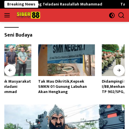
Langsung
Mekargading Teladani Rasulallah Muhammad
Breaking News
Tak Mau Dikr
ke
konten
Seni Budaya
Tak Mau Dikritik,Kepsek
Didampingi Kasdam
SMKN 01 Gunung Labuhan
I/BB,Menhan RI Kunjungi Yonif
Akan Hengkang
TP 902/SPG, Tinjau Fasilitas