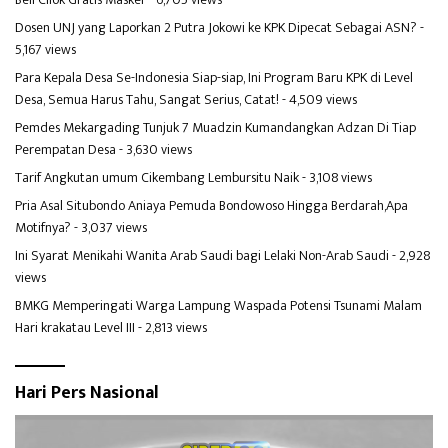
Dosen UNJ yang Laporkan 2 Putra Jokowi ke KPK Dipecat Sebagai ASN?
-
5,167 views
Para Kepala Desa Se-Indonesia Siap-siap, Ini Program Baru KPK di Level
Desa, Semua Harus Tahu, Sangat Serius, Catat!
- 4,509 views
Pemdes Mekargading Tunjuk 7 Muadzin Kumandangkan Adzan Di Tiap
Perempatan Desa
- 3,630 views
Tarif Angkutan umum Cikembang Lembursitu Naik
- 3,108 views
Pria Asal Situbondo Aniaya Pemuda Bondowoso Hingga Berdarah,Apa
Motifnya?
- 3,037 views
Ini Syarat Menikahi Wanita Arab Saudi bagi Lelaki Non-Arab Saudi
- 2,928
views
BMKG Memperingati Warga Lampung Waspada Potensi Tsunami Malam
Hari krakatau Level III
- 2,813 views
Hari Pers Nasional