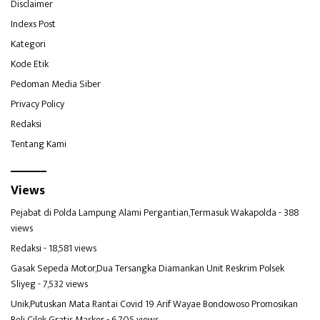
Disclaimer
Indexs Post
Kategori
Kode Etik
Pedoman Media Siber
Privacy Policy
Redaksi
Tentang Kami
Views
Pejabat di Polda Lampung Alami Pergantian,Termasuk Wakapolda
- 388
views
Redaksi
- 18,581 views
Gasak Sepeda Motor,Dua Tersangka Diamankan Unit Reskrim Polsek
Sliyeg
- 7,532 views
Unik,Putuskan Mata Rantai Covid 19 Arif Wayae Bondowoso Promosikan
Beli Cilok Gratis Masker
- 6,705 views