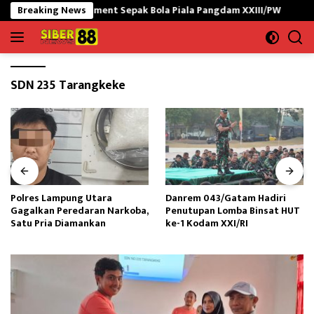
Langsung
ka Turnament Sepak Bola Piala Pangdam XXIII/PW
Breaking News
Polres L
ke
konten
SDN 235 Tarangkeke
Polres Lampung Utara
Danrem 043/Gatam Hadiri
Gagalkan Peredaran Narkoba,
Penutupan Lomba Binsat HUT
Satu Pria Diamankan
ke-1 Kodam XXI/RI