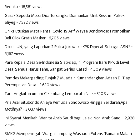
Redaksi
- 18,581 views
Gasak Sepeda Motor,Dua Tersangka Diamankan Unit Reskrim Polsek
Sliyeg
- 7,532 views
Unik,Putuskan Mata Rantai Covid 19 Arif Wayae Bondowoso Promosikan
Beli Cilok Gratis Masker
- 6,705 views
Dosen UNJ yang Laporkan 2 Putra Jokowi ke KPK Dipecat Sebagai ASN?
-
5,167 views
Para Kepala Desa Se-Indonesia Siap-siap, Ini Program Baru KPK di Level
Desa, Semua Harus Tahu, Sangat Serius, Catat!
- 4,509 views
Pemdes Mekargading Tunjuk 7 Muadzin Kumandangkan Adzan Di Tiap
Perempatan Desa
- 3,630 views
Tarif Angkutan umum Cikembang Lembursitu Naik
- 3,108 views
Pria Asal Situbondo Aniaya Pemuda Bondowoso Hingga Berdarah,Apa
Motifnya?
- 3,037 views
Ini Syarat Menikahi Wanita Arab Saudi bagi Lelaki Non-Arab Saudi
- 2,928
views
BMKG Memperingati Warga Lampung Waspada Potensi Tsunami Malam