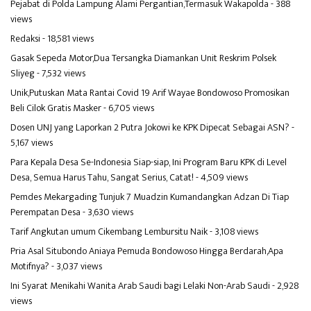
Pejabat di Polda Lampung Alami Pergantian,Termasuk Wakapolda
- 388
views
Redaksi
- 18,581 views
Gasak Sepeda Motor,Dua Tersangka Diamankan Unit Reskrim Polsek
Sliyeg
- 7,532 views
Unik,Putuskan Mata Rantai Covid 19 Arif Wayae Bondowoso Promosikan
Beli Cilok Gratis Masker
- 6,705 views
Dosen UNJ yang Laporkan 2 Putra Jokowi ke KPK Dipecat Sebagai ASN?
-
5,167 views
Para Kepala Desa Se-Indonesia Siap-siap, Ini Program Baru KPK di Level
Desa, Semua Harus Tahu, Sangat Serius, Catat!
- 4,509 views
Pemdes Mekargading Tunjuk 7 Muadzin Kumandangkan Adzan Di Tiap
Perempatan Desa
- 3,630 views
Tarif Angkutan umum Cikembang Lembursitu Naik
- 3,108 views
Pria Asal Situbondo Aniaya Pemuda Bondowoso Hingga Berdarah,Apa
Motifnya?
- 3,037 views
Ini Syarat Menikahi Wanita Arab Saudi bagi Lelaki Non-Arab Saudi
- 2,928
views