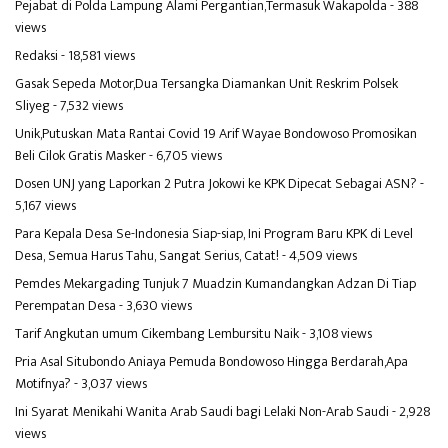
Pejabat di Polda Lampung Alami Pergantian,Termasuk Wakapolda
- 388
views
Redaksi
- 18,581 views
Gasak Sepeda Motor,Dua Tersangka Diamankan Unit Reskrim Polsek
Sliyeg
- 7,532 views
Unik,Putuskan Mata Rantai Covid 19 Arif Wayae Bondowoso Promosikan
Beli Cilok Gratis Masker
- 6,705 views
Dosen UNJ yang Laporkan 2 Putra Jokowi ke KPK Dipecat Sebagai ASN?
-
5,167 views
Para Kepala Desa Se-Indonesia Siap-siap, Ini Program Baru KPK di Level
Desa, Semua Harus Tahu, Sangat Serius, Catat!
- 4,509 views
Pemdes Mekargading Tunjuk 7 Muadzin Kumandangkan Adzan Di Tiap
Perempatan Desa
- 3,630 views
Tarif Angkutan umum Cikembang Lembursitu Naik
- 3,108 views
Pria Asal Situbondo Aniaya Pemuda Bondowoso Hingga Berdarah,Apa
Motifnya?
- 3,037 views
Ini Syarat Menikahi Wanita Arab Saudi bagi Lelaki Non-Arab Saudi
- 2,928
views