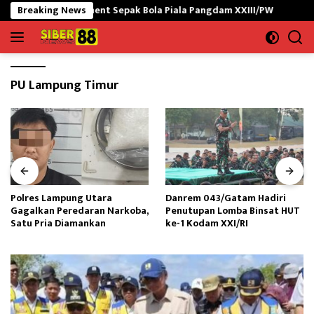
Langsung
a Turnament Sepak Bola Piala Pangdam XXIII/PW
Breaking News
Polres La
ke
konten
PU Lampung Timur
Polres Lampung Utara
Danrem 043/Gatam Hadiri
Gagalkan Peredaran Narkoba,
Penutupan Lomba Binsat HUT
Satu Pria Diamankan
ke-1 Kodam XXI/RI