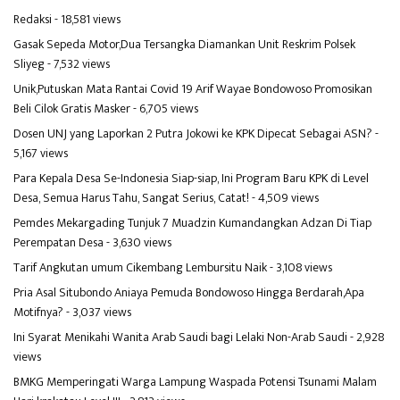
Redaksi
- 18,581 views
Gasak Sepeda Motor,Dua Tersangka Diamankan Unit Reskrim Polsek
Sliyeg
- 7,532 views
Unik,Putuskan Mata Rantai Covid 19 Arif Wayae Bondowoso Promosikan
Beli Cilok Gratis Masker
- 6,705 views
Dosen UNJ yang Laporkan 2 Putra Jokowi ke KPK Dipecat Sebagai ASN?
-
5,167 views
Para Kepala Desa Se-Indonesia Siap-siap, Ini Program Baru KPK di Level
Desa, Semua Harus Tahu, Sangat Serius, Catat!
- 4,509 views
Pemdes Mekargading Tunjuk 7 Muadzin Kumandangkan Adzan Di Tiap
Perempatan Desa
- 3,630 views
Tarif Angkutan umum Cikembang Lembursitu Naik
- 3,108 views
Pria Asal Situbondo Aniaya Pemuda Bondowoso Hingga Berdarah,Apa
Motifnya?
- 3,037 views
Ini Syarat Menikahi Wanita Arab Saudi bagi Lelaki Non-Arab Saudi
- 2,928
views
BMKG Memperingati Warga Lampung Waspada Potensi Tsunami Malam