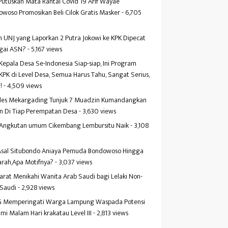
Putuskan Mata Rantai Covid 19 Arif Wayae
woso Promosikan Beli Cilok Gratis Masker
- 6,705
s
 UNJ yang Laporkan 2 Putra Jokowi ke KPK Dipecat
gai ASN?
- 5,167 views
Kepala Desa Se-Indonesia Siap-siap, Ini Program
KPK di Level Desa, Semua Harus Tahu, Sangat Serius,
!
- 4,509 views
es Mekargading Tunjuk 7 Muadzin Kumandangkan
n Di Tiap Perempatan Desa
- 3,630 views
f Angkutan umum Cikembang Lembursitu Naik
- 3,108
s
 Asal Situbondo Aniaya Pemuda Bondowoso Hingga
arah,Apa Motifnya?
- 3,037 views
yarat Menikahi Wanita Arab Saudi bagi Lelaki Non-
 Saudi
- 2,928 views
 Memperingati Warga Lampung Waspada Potensi
mi Malam Hari krakatau Level III
- 2,813 views