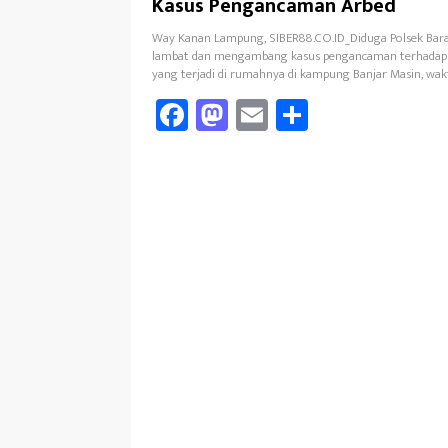
Kasus Pengancaman Arbed
Way Kanan Lampung, SIBER88.CO.ID_Diduga Polsek Barad
lambat dan mengambang kasus pengancaman terhadap
yang terjadi di rumahnya di kampung Banjar Masin, wak
Fa
M
E
Sh
ce
as
m
ar
b
to
ail
e
oo
d
k
o
n