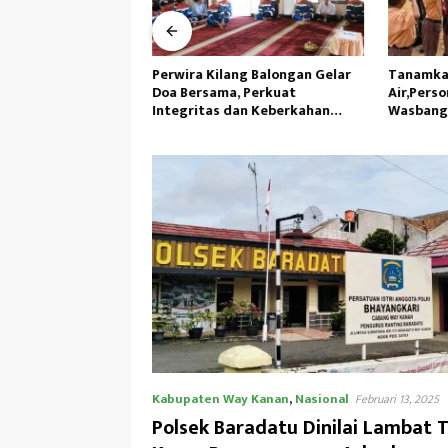
cemaran Penyebab
Perwira Kilang Balongan Gelar
Tanamka
H Ambil Sampel Air
Doa Bersama, Perkuat
Air,Perso
ai
Integritas dan Keberkahan
Wasbang 
Operasi
Tunas Se
Kabupaten Way Kanan
,
Nasional
Februari 13, 2025
Polsek Baradatu Dinilai Lambat 