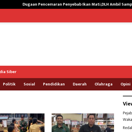
ugaan Pencemaran Penyebab Ikan Mati,DLH Ambil Sampel Air Kali Wa
ia Siber
Politik
Sosial
Pendidikan
Daerah
Olahraga
Opini
Vie
Pejab
Waka
Reda