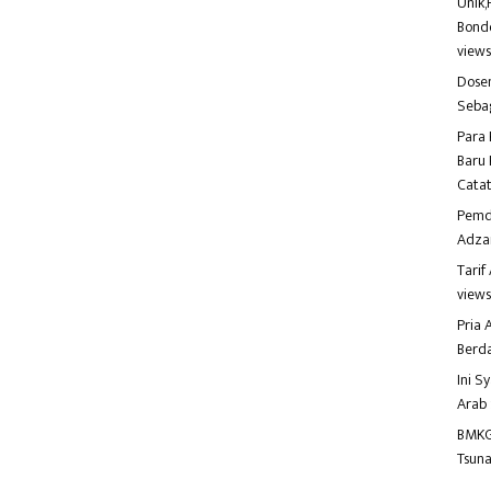
Unik,
Bondo
view
Dosen
Seba
Para 
Baru 
Catat
Pemd
Adza
Tari
view
Pria
Berd
Ini S
Arab
BMKG
Tsuna