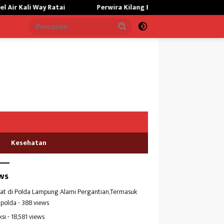
y Ratai
Perwira Kilang Balongan Gelar Doa Bersama, Perkua
Kesehatan
ws
at di Polda Lampung Alami Pergantian,Termasuk
polda
- 388 views
ksi
- 18,581 views