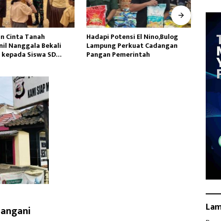
n Cinta Tanah
Hadapi Potensi El Nino,Bulog
Satga
nil Nanggala Bekali
Lampung Perkuat Cadangan
Siapk
kepada Siswa SD
Pangan Pemerintah
Yalim
jahtera
La
Tangani