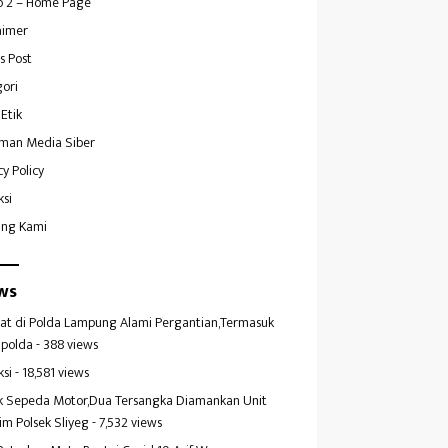
 2 – Home Page
aimer
s Post
ori
Etik
man Media Siber
cy Policy
ksi
ang Kami
ws
at di Polda Lampung Alami Pergantian,Termasuk
polda
- 388 views
ksi
- 18,581 views
k Sepeda Motor,Dua Tersangka Diamankan Unit
im Polsek Sliyeg
- 7,532 views