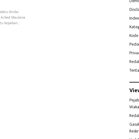
Demo
Discl
atu dinilai
 Arbed Maulana
Index
tu kejadian…
Kateg
Kode 
Pedo
Priva
Reda
Tent
Vie
Pejab
Waka
Reda
Gasa
Reskr