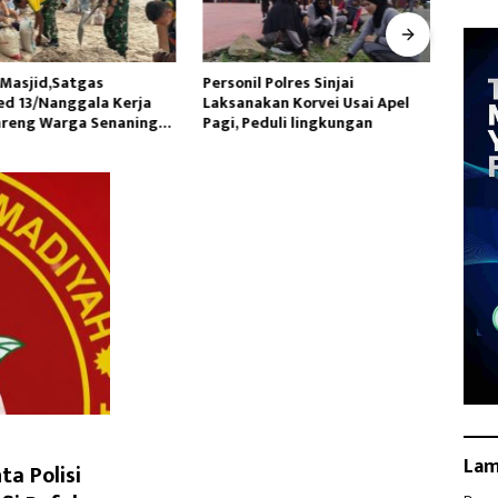
asjid,Satgas
Personil Polres Sinjai
Tingk
 13/Nanggala Kerja
Laksanakan Korvei Usai Apel
Masya
reng Warga Senaning
Pagi, Peduli lingkungan
Eduka
sir Sungai
La
a Polisi