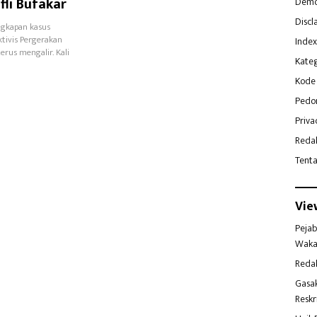
li Bufakar
Demo
Discl
gkapan kasus
ivis Pergerakan
Index
erus mengalir. Kali
Kateg
Kode 
Pedo
Priva
Reda
Tent
Vie
Pejab
Waka
Reda
Gasa
Reskr