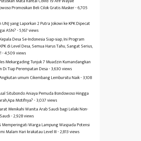
Putuskan Mata Rantai Covid 19 Arif Wayae
woso Promosikan Beli Cilok Gratis Masker
- 6,705
s
 UNJ yang Laporkan 2 Putra Jokowi ke KPK Dipecat
gai ASN?
- 5,167 views
Kepala Desa Se-Indonesia Siap-siap, Ini Program
KPK di Level Desa, Semua Harus Tahu, Sangat Serius,
!
- 4,509 views
es Mekargading Tunjuk 7 Muadzin Kumandangkan
n Di Tiap Perempatan Desa
- 3,630 views
f Angkutan umum Cikembang Lembursitu Naik
- 3,108
s
 Asal Situbondo Aniaya Pemuda Bondowoso Hingga
arah,Apa Motifnya?
- 3,037 views
yarat Menikahi Wanita Arab Saudi bagi Lelaki Non-
 Saudi
- 2,928 views
 Memperingati Warga Lampung Waspada Potensi
mi Malam Hari krakatau Level III
- 2,813 views