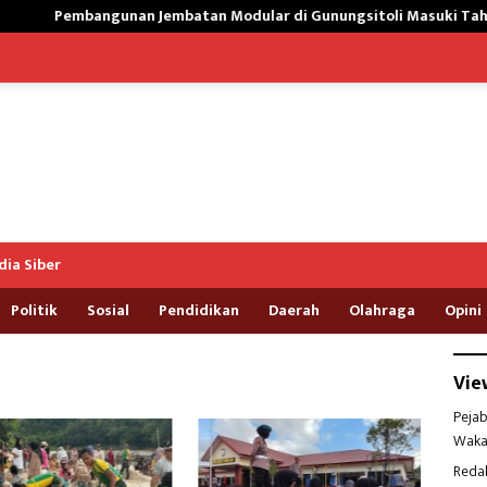
ngunan Jembatan Modular di Gunungsitoli Masuki Tahap Pengecor
ia Siber
Politik
Sosial
Pendidikan
Daerah
Olahraga
Opini
Vie
Pejab
Waka
Reda