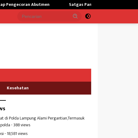
an Abutmen
Satgas Pamtas Kewilayahan RI-PNG yonif 645/
Kesehatan
ws
at di Polda Lampung Alami Pergantian,Termasuk
polda
- 388 views
ksi
- 18,581 views