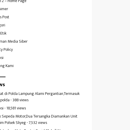
 2 – Home Page
aimer
s Post
ori
Etik
man Media Siber
cy Policy
ksi
ang Kami
ws
at di Polda Lampung Alami Pergantian,Termasuk
polda
- 388 views
ksi
- 18,581 views
k Sepeda Motor,Dua Tersangka Diamankan Unit
im Polsek Sliyeg
- 7,532 views