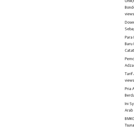
Unik,
Bondo
view
Dosen
Seba
Para 
Baru 
Catat
Pemd
Adza
Tari
view
Pria
Berd
Ini S
Arab
BMKG
Tsuna