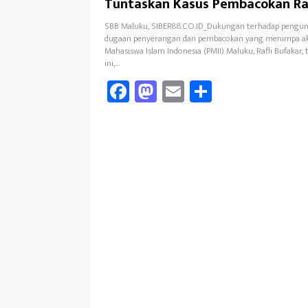
Tuntaskan Kasus Pembacokan Raf
SBB Maluku, SIBER88.CO.ID_Dukungan terhadap pengun
dugaan penyerangan dan pembacokan yang menimpa akt
Mahasiswa Islam Indonesia (PMII) Maluku, Rafli Bufakar, t
ini,…
Fa
M
E
Sh
ce
as
m
ar
b
to
ail
e
oo
d
k
o
n