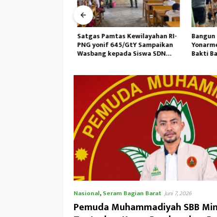
n Jembatan
Satgas Pamtas Kewilayahan RI-
Bangun M
unungsitoli Masuki
PNG yonif 645/GtY Sampaikan
Yonarmed
ecoran Abutmen
Wasbang kepada Siswa SDN
Bakti Ba
Gunung Susu
Ambil Pa
Nasional
,
Seram Bagian Barat
Juni 7, 2026
Pemuda Muhammadiyah SBB Mint