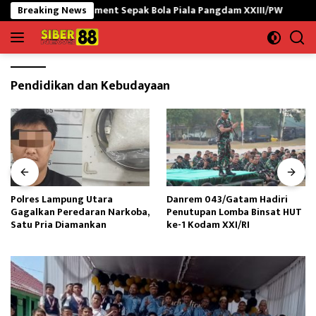
Langsung
uka Turnament Sepak Bola Piala Pangdam XXIII/PW
Breaking News
Polres 
ke
konten
Pendidikan dan Kebudayaan
Polres Lampung Utara
Danrem 043/Gatam Hadiri
Gagalkan Peredaran Narkoba,
Penutupan Lomba Binsat HUT
Satu Pria Diamankan
ke-1 Kodam XXI/RI