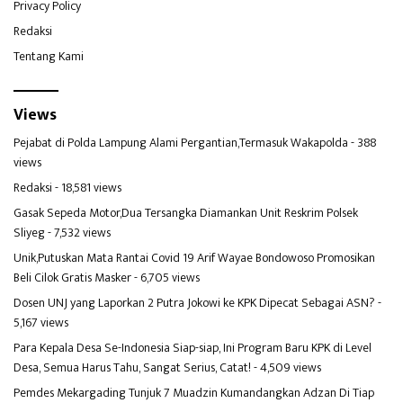
Privacy Policy
Redaksi
Tentang Kami
Views
Pejabat di Polda Lampung Alami Pergantian,Termasuk Wakapolda
- 388
views
Redaksi
- 18,581 views
Gasak Sepeda Motor,Dua Tersangka Diamankan Unit Reskrim Polsek
Sliyeg
- 7,532 views
Unik,Putuskan Mata Rantai Covid 19 Arif Wayae Bondowoso Promosikan
Beli Cilok Gratis Masker
- 6,705 views
Dosen UNJ yang Laporkan 2 Putra Jokowi ke KPK Dipecat Sebagai ASN?
-
5,167 views
Para Kepala Desa Se-Indonesia Siap-siap, Ini Program Baru KPK di Level
Desa, Semua Harus Tahu, Sangat Serius, Catat!
- 4,509 views
Pemdes Mekargading Tunjuk 7 Muadzin Kumandangkan Adzan Di Tiap