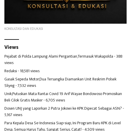
KONSULTASI DAN EDUKASI
Views
Pejabat di Polda Lampung Alami Pergantian,Termasuk Wakapolda
- 388
views
Redaksi
- 18,581 views
Gasak Sepeda Motor,Dua Tersangka Diamankan Unit Reskrim Polsek
Sliyeg
- 7,532 views
Unik,Putuskan Mata Rantai Covid 19 Arif Wayae Bondowoso Promosikan
Beli Cilok Gratis Masker
- 6,705 views
Dosen UNJ yang Laporkan 2 Putra Jokowi ke KPK Dipecat Sebagai ASN?
-
5,167 views
Para Kepala Desa Se-Indonesia Siap-siap, Ini Program Baru KPK di Level
Desa, Semua Harus Tahu, Sangat Serius, Catat!
- 4,509 views