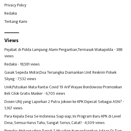
Privacy Policy
Redaksi
Tentang Kami
Views
Pejabat di Polda Lampung Alami Pergantian,Termasuk Wakapolda
- 388
views
Redaksi
- 18,581 views
Gasak Sepeda Motor,Dua Tersangka Diamankan Unit Reskrim Polsek
Sliyeg
- 7,532 views
Unik,Putuskan Mata Rantai Covid 19 Arif Wayae Bondowoso Promosikan
Beli Cilok Gratis Masker
- 6,705 views
Dosen UNJ yang Laporkan 2 Putra Jokowi ke KPK Dipecat Sebagai ASN?
-
5,167 views
Para Kepala Desa Se-Indonesia Siap-siap, Ini Program Baru KPK di Level
Desa, Semua Harus Tahu, Sangat Serius, Catat!
- 4,509 views
Pemdes Mekargading Tunjuk 7 Muadzin Kumandangkan Adzan Di Tiap