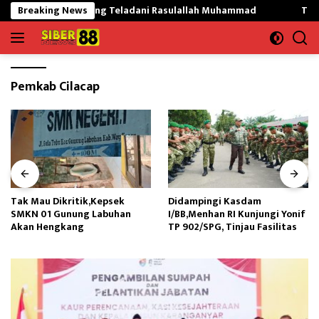
Langsung
Mekargading Teladani Rasulallah Muhammad
Breaking News
Tak Mau Dikr
ke
konten
Pemkab Cilacap
Tak Mau Dikritik,Kepsek
Didampingi Kasdam
SMKN 01 Gunung Labuhan
I/BB,Menhan RI Kunjungi Yonif
Akan Hengkang
TP 902/SPG, Tinjau Fasilitas