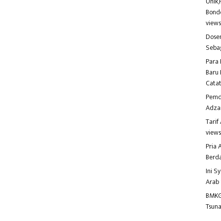
Unik,
Bondo
view
Dosen
Seba
Para 
Baru 
Catat
Pemd
Adza
Tari
view
Pria
Berd
Ini S
Arab
BMKG
Tsuna