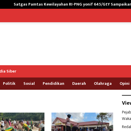
s Pamtas Kewilayahan RI-PNG yonif 645/GtY Sampaikan Wasbang ke
ia Siber
Politik
Sosial
Pendidikan
Daerah
Olahraga
Opini
Vie
Pejab
Waka
Reda