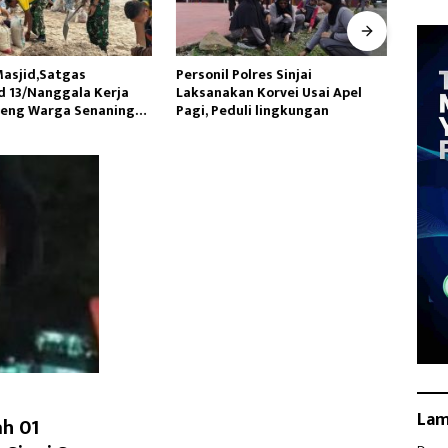
Polres Sinjai
Tingkatkan Kualitas Kesehatan
Datan
an Korvei Usai Apel
Masyarakat,Kilang Balongan
Utara
uli lingkungan
Edukasi Perawatan Gigi
Lakuk
La
h 01