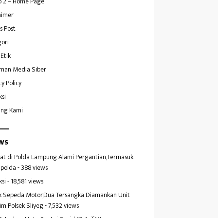
 2 – Home Page
aimer
s Post
ori
Etik
man Media Siber
cy Policy
ksi
ang Kami
ws
at di Polda Lampung Alami Pergantian,Termasuk
polda
- 388 views
ksi
- 18,581 views
k Sepeda Motor,Dua Tersangka Diamankan Unit
im Polsek Sliyeg
- 7,532 views