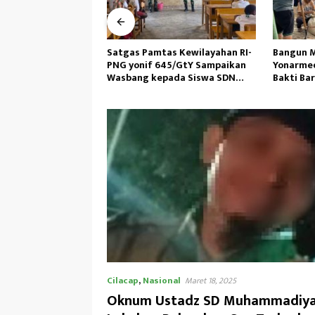
as Kewilayahan RI-
Bangun Masjid,Satgas
Personil 
45/GtY Sampaikan
Yonarmed 13/Nanggala Kerja
Laksanak
pada Siswa SDN
Bakti Bareng Warga Senaning
Pagi, Ped
u
Ambil Pasir Sungai
Cilacap
,
Nasional
Maret 18, 2025
Oknum Ustadz SD Muhammadiya