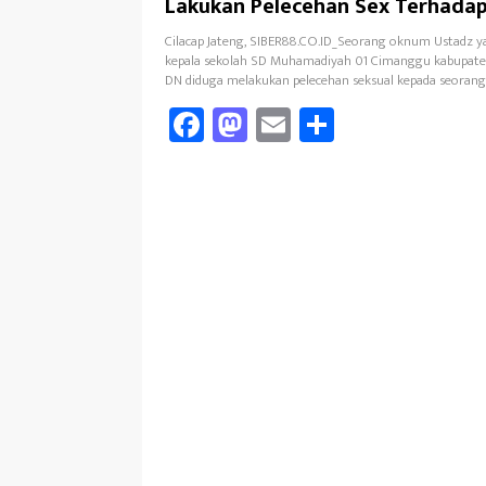
Lakukan Pelecehan Sex Terhadap
di Wilayah Cilacap
Cilacap Jateng, SIBER88.CO.ID_Seorang oknum Ustadz y
kepala sekolah SD Muhamadiyah 01 Cimanggu kabupaten 
DN diduga melakukan pelecehan seksual kepada seorang
Fa
M
E
Sh
ce
as
m
ar
b
to
ail
e
oo
d
k
o
n