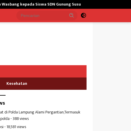
pada Siswa SDN Gunung Susu
Bangun Masjid,Satgas Yonarm
Kesehatan
ws
at di Polda Lampung Alami Pergantian,Termasuk
polda
- 388 views
ksi
- 18,581 views