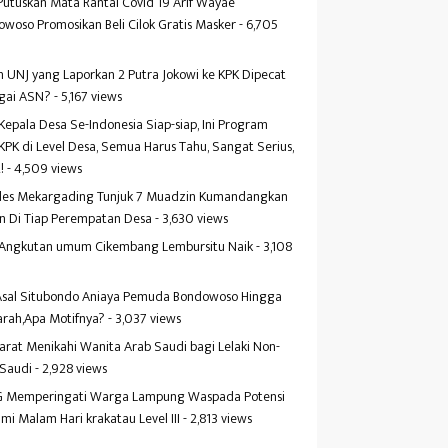
Putuskan Mata Rantai Covid 19 Arif Wayae
woso Promosikan Beli Cilok Gratis Masker
- 6,705
s
 UNJ yang Laporkan 2 Putra Jokowi ke KPK Dipecat
gai ASN?
- 5,167 views
Kepala Desa Se-Indonesia Siap-siap, Ini Program
KPK di Level Desa, Semua Harus Tahu, Sangat Serius,
!
- 4,509 views
es Mekargading Tunjuk 7 Muadzin Kumandangkan
n Di Tiap Perempatan Desa
- 3,630 views
f Angkutan umum Cikembang Lembursitu Naik
- 3,108
s
 Asal Situbondo Aniaya Pemuda Bondowoso Hingga
arah,Apa Motifnya?
- 3,037 views
yarat Menikahi Wanita Arab Saudi bagi Lelaki Non-
 Saudi
- 2,928 views
 Memperingati Warga Lampung Waspada Potensi
mi Malam Hari krakatau Level III
- 2,813 views