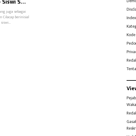
 Siswi SMP
Demo
Discl
ang juga sebagai
Cilacap berinisial
Index
 siswi…
Kateg
Kode 
Pedo
Priva
Reda
Tent
Vie
Pejab
Waka
Reda
Gasa
Reskr