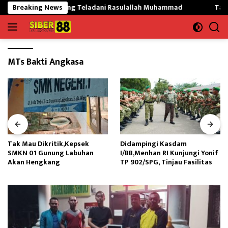
Langsung
 Mekargading Teladani Rasulallah Muhammad
Breaking News
Tak Mau Dik
ke
konten
MTs Bakti Angkasa
Tak Mau Dikritik,Kepsek
Didampingi Kasdam
SMKN 01 Gunung Labuhan
I/BB,Menhan RI Kunjungi Yonif
Akan Hengkang
TP 902/SPG, Tinjau Fasilitas