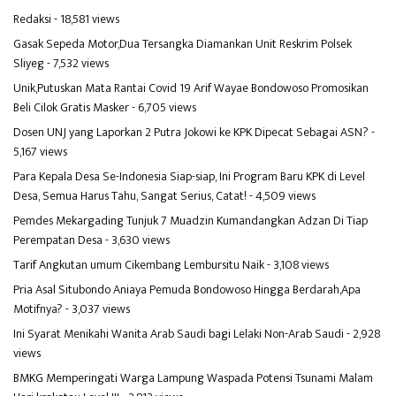
Redaksi
- 18,581 views
Gasak Sepeda Motor,Dua Tersangka Diamankan Unit Reskrim Polsek
Sliyeg
- 7,532 views
Unik,Putuskan Mata Rantai Covid 19 Arif Wayae Bondowoso Promosikan
Beli Cilok Gratis Masker
- 6,705 views
Dosen UNJ yang Laporkan 2 Putra Jokowi ke KPK Dipecat Sebagai ASN?
-
5,167 views
Para Kepala Desa Se-Indonesia Siap-siap, Ini Program Baru KPK di Level
Desa, Semua Harus Tahu, Sangat Serius, Catat!
- 4,509 views
Pemdes Mekargading Tunjuk 7 Muadzin Kumandangkan Adzan Di Tiap
Perempatan Desa
- 3,630 views
Tarif Angkutan umum Cikembang Lembursitu Naik
- 3,108 views
Pria Asal Situbondo Aniaya Pemuda Bondowoso Hingga Berdarah,Apa
Motifnya?
- 3,037 views
Ini Syarat Menikahi Wanita Arab Saudi bagi Lelaki Non-Arab Saudi
- 2,928
views
BMKG Memperingati Warga Lampung Waspada Potensi Tsunami Malam