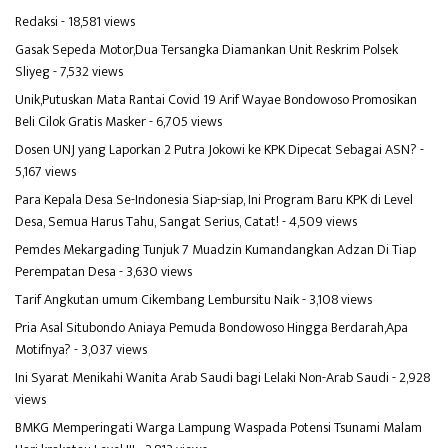
Redaksi
- 18,581 views
Gasak Sepeda Motor,Dua Tersangka Diamankan Unit Reskrim Polsek
Sliyeg
- 7,532 views
Unik,Putuskan Mata Rantai Covid 19 Arif Wayae Bondowoso Promosikan
Beli Cilok Gratis Masker
- 6,705 views
Dosen UNJ yang Laporkan 2 Putra Jokowi ke KPK Dipecat Sebagai ASN?
-
5,167 views
Para Kepala Desa Se-Indonesia Siap-siap, Ini Program Baru KPK di Level
Desa, Semua Harus Tahu, Sangat Serius, Catat!
- 4,509 views
Pemdes Mekargading Tunjuk 7 Muadzin Kumandangkan Adzan Di Tiap
Perempatan Desa
- 3,630 views
Tarif Angkutan umum Cikembang Lembursitu Naik
- 3,108 views
Pria Asal Situbondo Aniaya Pemuda Bondowoso Hingga Berdarah,Apa
Motifnya?
- 3,037 views
Ini Syarat Menikahi Wanita Arab Saudi bagi Lelaki Non-Arab Saudi
- 2,928
views
BMKG Memperingati Warga Lampung Waspada Potensi Tsunami Malam