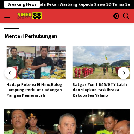
Langsung
sonil Nanggala Bekali Wasbang kepada Siswa SD Tunas Sejahtera
Breaking News
ke
konten
Menteri Perhubungan
Hadapi Potensi El Nino,Bulog
Satgas Yonif 645/GTY Latih
Lampung Perkuat Cadangan
dan Siapkan Paskibraka
Pangan Pemerintah
Kabupaten Yalimo