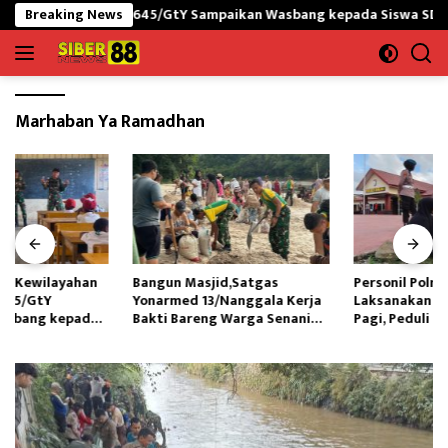
Langsung
I-PNG yonif 645/GtY Sampaikan Wasbang kepada Siswa SDN Gunung
Breaking News
ke
konten
Marhaban Ya Ramadhan
Bangun Masjid,Satgas
Personil Polres Sinjai
Yonarmed 13/Nanggala Kerja
Laksanakan Korvei Usai Apel
Bakti Bareng Warga Senaning
Pagi, Peduli lingkungan
Ambil Pasir Sungai