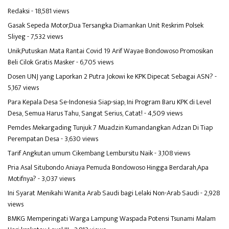
Redaksi
- 18,581 views
Gasak Sepeda Motor,Dua Tersangka Diamankan Unit Reskrim Polsek
Sliyeg
- 7,532 views
Unik,Putuskan Mata Rantai Covid 19 Arif Wayae Bondowoso Promosikan
Beli Cilok Gratis Masker
- 6,705 views
Dosen UNJ yang Laporkan 2 Putra Jokowi ke KPK Dipecat Sebagai ASN?
-
5,167 views
Para Kepala Desa Se-Indonesia Siap-siap, Ini Program Baru KPK di Level
Desa, Semua Harus Tahu, Sangat Serius, Catat!
- 4,509 views
Pemdes Mekargading Tunjuk 7 Muadzin Kumandangkan Adzan Di Tiap
Perempatan Desa
- 3,630 views
Tarif Angkutan umum Cikembang Lembursitu Naik
- 3,108 views
Pria Asal Situbondo Aniaya Pemuda Bondowoso Hingga Berdarah,Apa
Motifnya?
- 3,037 views
Ini Syarat Menikahi Wanita Arab Saudi bagi Lelaki Non-Arab Saudi
- 2,928
views
BMKG Memperingati Warga Lampung Waspada Potensi Tsunami Malam