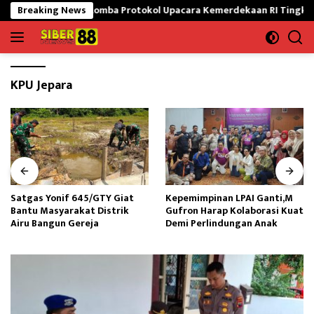
Langsung
n Siap Ikuti Lomba Protokol Upacara Kemerdekaan RI Tingkat Nasion
Breaking News
ke
konten
KPU Jepara
Satgas Yonif 645/GTY Giat
Kepemimpinan LPAI Ganti,M
Bantu Masyarakat Distrik
Gufron Harap Kolaborasi Kuat
Airu Bangun Gereja ‎
Demi Perlindungan Anak