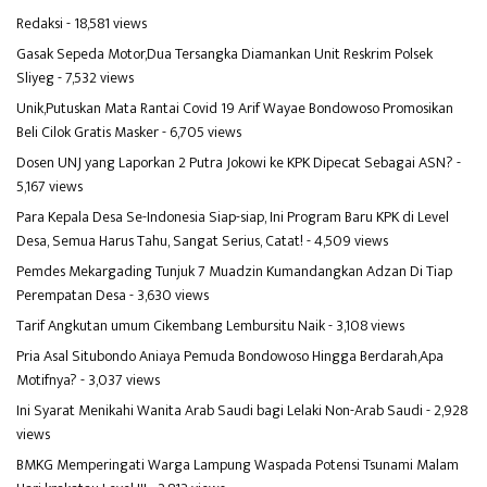
Redaksi
- 18,581 views
Gasak Sepeda Motor,Dua Tersangka Diamankan Unit Reskrim Polsek
Sliyeg
- 7,532 views
Unik,Putuskan Mata Rantai Covid 19 Arif Wayae Bondowoso Promosikan
Beli Cilok Gratis Masker
- 6,705 views
Dosen UNJ yang Laporkan 2 Putra Jokowi ke KPK Dipecat Sebagai ASN?
-
5,167 views
Para Kepala Desa Se-Indonesia Siap-siap, Ini Program Baru KPK di Level
Desa, Semua Harus Tahu, Sangat Serius, Catat!
- 4,509 views
Pemdes Mekargading Tunjuk 7 Muadzin Kumandangkan Adzan Di Tiap
Perempatan Desa
- 3,630 views
Tarif Angkutan umum Cikembang Lembursitu Naik
- 3,108 views
Pria Asal Situbondo Aniaya Pemuda Bondowoso Hingga Berdarah,Apa
Motifnya?
- 3,037 views
Ini Syarat Menikahi Wanita Arab Saudi bagi Lelaki Non-Arab Saudi
- 2,928
views
BMKG Memperingati Warga Lampung Waspada Potensi Tsunami Malam