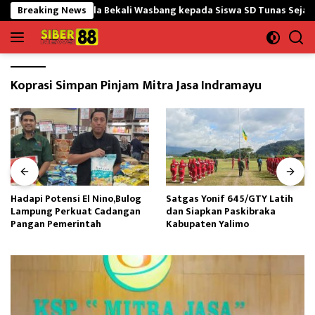
Langsung
onil Nanggala Bekali Wasbang kepada Siswa SD Tunas Sejahtera
Breaking News
ke
konten
Koprasi Simpan Pinjam Mitra Jasa Indramayu
Hadapi Potensi El Nino,Bulog
Satgas Yonif 645/GTY Latih
Lampung Perkuat Cadangan
dan Siapkan Paskibraka
Pangan Pemerintah
Kabupaten Yalimo