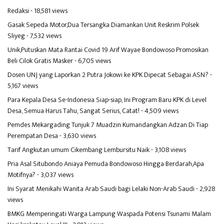
Redaksi
- 18,581 views
Gasak Sepeda Motor,Dua Tersangka Diamankan Unit Reskrim Polsek
Sliyeg
- 7,532 views
Unik,Putuskan Mata Rantai Covid 19 Arif Wayae Bondowoso Promosikan
Beli Cilok Gratis Masker
- 6,705 views
Dosen UNJ yang Laporkan 2 Putra Jokowi ke KPK Dipecat Sebagai ASN?
-
5,167 views
Para Kepala Desa Se-Indonesia Siap-siap, Ini Program Baru KPK di Level
Desa, Semua Harus Tahu, Sangat Serius, Catat!
- 4,509 views
Pemdes Mekargading Tunjuk 7 Muadzin Kumandangkan Adzan Di Tiap
Perempatan Desa
- 3,630 views
Tarif Angkutan umum Cikembang Lembursitu Naik
- 3,108 views
Pria Asal Situbondo Aniaya Pemuda Bondowoso Hingga Berdarah,Apa
Motifnya?
- 3,037 views
Ini Syarat Menikahi Wanita Arab Saudi bagi Lelaki Non-Arab Saudi
- 2,928
views
BMKG Memperingati Warga Lampung Waspada Potensi Tsunami Malam