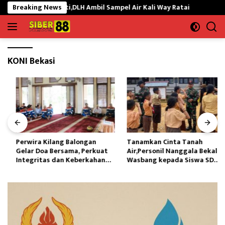
Langsung
b Ikan Mati,DLH Ambil Sampel Air Kali Way Ratai
Breaking News
Perwira K
ke
konten
KONI Bekasi
Perwira Kilang Balongan
Tanamkan Cinta Tanah
Gelar Doa Bersama, Perkuat
Air,Personil Nanggala Bekali
Integritas dan Keberkahan
Wasbang kepada Siswa SD
Operasi
Tunas Sejahtera