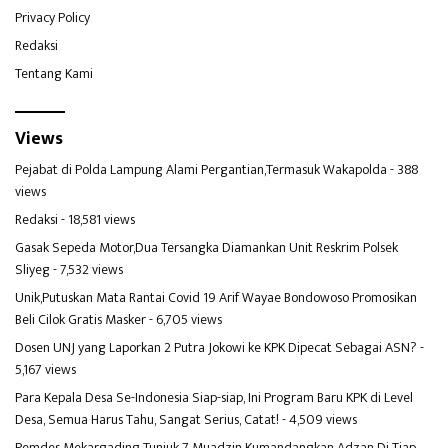
Privacy Policy
Redaksi
Tentang Kami
Views
Pejabat di Polda Lampung Alami Pergantian,Termasuk Wakapolda
- 388
views
Redaksi
- 18,581 views
Gasak Sepeda Motor,Dua Tersangka Diamankan Unit Reskrim Polsek
Sliyeg
- 7,532 views
Unik,Putuskan Mata Rantai Covid 19 Arif Wayae Bondowoso Promosikan
Beli Cilok Gratis Masker
- 6,705 views
Dosen UNJ yang Laporkan 2 Putra Jokowi ke KPK Dipecat Sebagai ASN?
-
5,167 views
Para Kepala Desa Se-Indonesia Siap-siap, Ini Program Baru KPK di Level
Desa, Semua Harus Tahu, Sangat Serius, Catat!
- 4,509 views
Pemdes Mekargading Tunjuk 7 Muadzin Kumandangkan Adzan Di Tiap