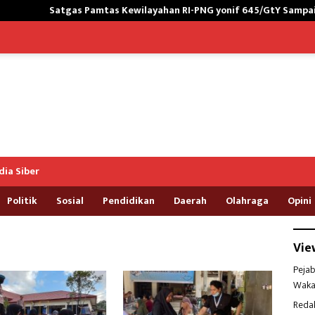
Satgas Pamtas Kewilayahan RI-PNG yonif 645/GtY Sampaikan Wasb
ia Siber
Politik
Sosial
Pendidikan
Daerah
Olahraga
Opini
Vie
Pejab
Waka
Reda