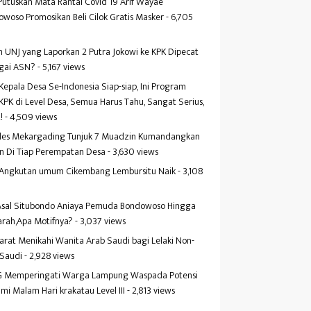
Putuskan Mata Rantai Covid 19 Arif Wayae
woso Promosikan Beli Cilok Gratis Masker
- 6,705
s
 UNJ yang Laporkan 2 Putra Jokowi ke KPK Dipecat
gai ASN?
- 5,167 views
Kepala Desa Se-Indonesia Siap-siap, Ini Program
KPK di Level Desa, Semua Harus Tahu, Sangat Serius,
!
- 4,509 views
es Mekargading Tunjuk 7 Muadzin Kumandangkan
n Di Tiap Perempatan Desa
- 3,630 views
f Angkutan umum Cikembang Lembursitu Naik
- 3,108
s
 Asal Situbondo Aniaya Pemuda Bondowoso Hingga
arah,Apa Motifnya?
- 3,037 views
yarat Menikahi Wanita Arab Saudi bagi Lelaki Non-
 Saudi
- 2,928 views
 Memperingati Warga Lampung Waspada Potensi
mi Malam Hari krakatau Level III
- 2,813 views