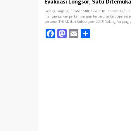
Evakuasi Longsor, Satu Ditemuk
Bernyawa
Padang Panjang Sumbar, SIBER88.CO.ID_ Kodam XX/Tu
menyampaikan perkembangan terbaru terkait operasi p
personel TNI AD dari Subdenpom XX/5 Padang Panjang 
Fa
M
E
Sh
ce
as
m
ar
b
to
ail
e
oo
d
k
o
n