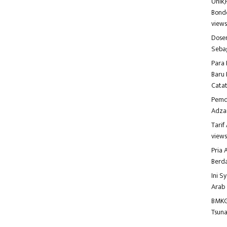
Unik,
Bondo
view
Dosen
Seba
Para 
Baru 
Catat
Pemd
Adza
Tari
view
Pria
Berd
Ini S
Arab
BMKG
Tsuna