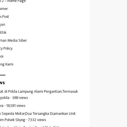
 2 – Home Page
aimer
s Post
ori
Etik
man Media Siber
cy Policy
ksi
ang Kami
ws
at di Polda Lampung Alami Pergantian,Termasuk
polda
- 388 views
ksi
- 18,581 views
k Sepeda Motor,Dua Tersangka Diamankan Unit
im Polsek Sliyeg
- 7,532 views