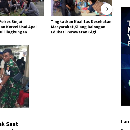
Polres Sinjai
Tingkatkan Kualitas Kesehatan
Datan
an Korvei Usai Apel
Masyarakat,Kilang Balongan
Utara
uli lingkungan
Edukasi Perawatan Gigi
Lakuk
La
ak Saat