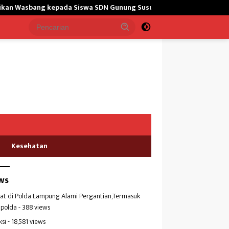
ang kepada Siswa SDN Gunung Susu
Bangun Masjid,Satgas 
Kesehatan
ws
at di Polda Lampung Alami Pergantian,Termasuk
polda
- 388 views
ksi
- 18,581 views