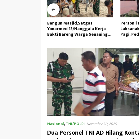
as Kewilayahan RI-
Bangun Masjid,Satgas
Personil 
45/GtY Sampaikan
Yonarmed 13/Nanggala Kerja
Laksanak
pada Siswa SDN
Bakti Bareng Warga Senaning
Pagi, Ped
u
Ambil Pasir Sungai
Nasional
,
TNI/POLRI
November 30, 2025
Dua Personel TNI AD Hilang Kont