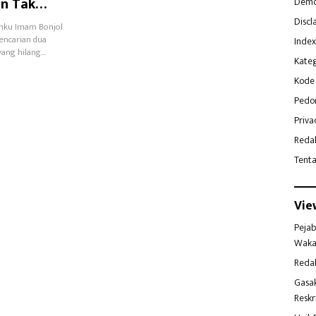
an Tak
Demo
Discl
anku Imam Bonjol
encarian dua
Index
yang hilang…
Kateg
Kode 
Pedo
Priva
Reda
Tent
Vie
Pejab
Waka
Reda
Gasa
Reskr