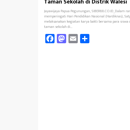
Taman Sekolah di Distrik Walesi
Jayawijaya Papua Pegunungan, SIBER88.CO.ID_Dalam ra
memperingati Hari Pendidikan Nasional (Hardiknas), Sat
melaksanakan kegiatan karya bakti bersama para sisw
taman sekolah di…
Fa
M
E
Sh
ce
as
m
ar
b
to
ail
e
oo
d
k
o
n