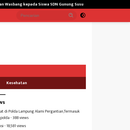
epada Siswa SDN Gunung Susu
Bangun Masjid,Satgas Yonarm
Kesehatan
ws
at di Polda Lampung Alami Pergantian,Termasuk
polda
- 388 views
ksi
- 18,581 views