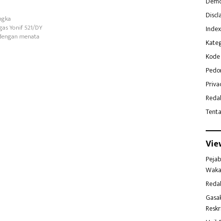
Demo
Discl
ngka
gas Yonif 521/DY
Index
a dengan menata
Kateg
Kode 
Pedo
Priva
Reda
Tent
Vie
Pejab
Waka
Reda
Gasa
Reskr