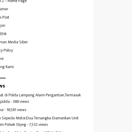
 2 – Home Page
aimer
s Post
ori
Etik
man Media Siber
cy Policy
ksi
ang Kami
ws
at di Polda Lampung Alami Pergantian,Termasuk
polda
- 388 views
ksi
- 18,581 views
k Sepeda Motor,Dua Tersangka Diamankan Unit
im Polsek Sliyeg
- 7,532 views