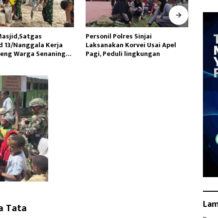
Polres Sinjai
Tingkatkan Kualitas Kesehatan
Datan
an Korvei Usai Apel
Masyarakat,Kilang Balongan
Utara
uli lingkungan
Edukasi Perawatan Gigi
Lakuk
La
a Tata