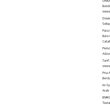
Unik,
Bondo
view
Dosen
Seba
Para 
Baru 
Catat
Pemd
Adza
Tari
view
Pria
Berd
Ini S
Arab
BMKG
Tsuna