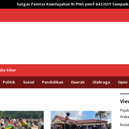
as Pamtas Kewilayahan RI-PNG yonif 645/GtY Sampaikan Wasbang k
ia Siber
Politik
Sosial
Pendidikan
Daerah
Olahraga
Opini
Vie
Pejab
Waka
Reda