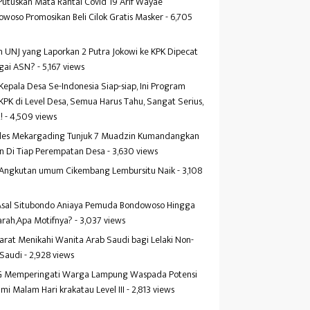
Putuskan Mata Rantai Covid 19 Arif Wayae
woso Promosikan Beli Cilok Gratis Masker
- 6,705
s
 UNJ yang Laporkan 2 Putra Jokowi ke KPK Dipecat
gai ASN?
- 5,167 views
Kepala Desa Se-Indonesia Siap-siap, Ini Program
KPK di Level Desa, Semua Harus Tahu, Sangat Serius,
!
- 4,509 views
es Mekargading Tunjuk 7 Muadzin Kumandangkan
n Di Tiap Perempatan Desa
- 3,630 views
f Angkutan umum Cikembang Lembursitu Naik
- 3,108
s
 Asal Situbondo Aniaya Pemuda Bondowoso Hingga
arah,Apa Motifnya?
- 3,037 views
yarat Menikahi Wanita Arab Saudi bagi Lelaki Non-
 Saudi
- 2,928 views
 Memperingati Warga Lampung Waspada Potensi
mi Malam Hari krakatau Level III
- 2,813 views